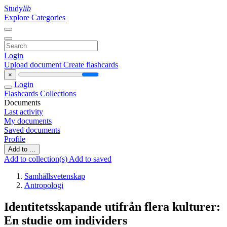
Study
lib
Explore Categories
Login
Upload document
Create flashcards
×
Login
Flashcards
Collections
Documents
Last activity
My documents
Saved documents
Profile
Add to ...
Add to collection(s)
Add to saved
Samhällsvetenskap
Antropologi
Identitetsskapande utifrån flera kulturer:
En studie om individers