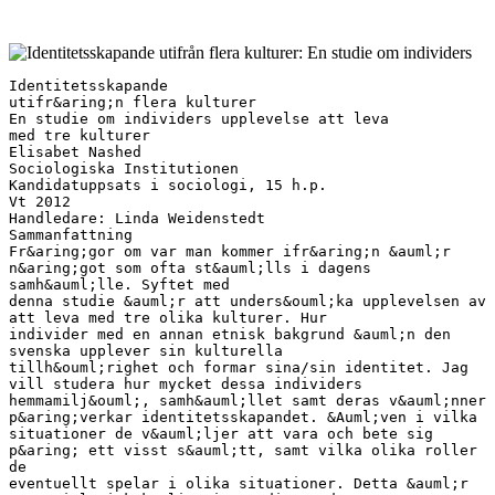
Identitetsskapande utifr&aring;n flera kulturer En studie om individers upplevelse att leva med tre kulturer Elisabet Nashed Sociologiska Institutionen Kandidatuppsats i sociologi, 15 h.p. Vt 2012 Handledare: Linda Weidenstedt Sammanfattning Fr&aring;gor om var man kommer ifr&aring;n &auml;r n&aring;got som ofta st&auml;lls i dagens samh&auml;lle. Syftet med denna studie &auml;r att unders&ouml;ka upplevelsen av att leva med tre olika kulturer. Hur individer med en annan etnisk bakgrund &auml;n den svenska upplever sin kulturella tillh&ouml;righet och formar sina/sin identitet. Jag vill studera hur mycket dessa individers hemmamilj&ouml;, samh&auml;llet samt deras v&auml;nner p&aring;verkar identitetsskapandet. &Auml;ven i vilka situationer de v&auml;ljer att vara och bete sig p&aring; ett visst s&auml;tt, samt vilka olika roller de eventuellt spelar i olika situationer. Detta &auml;r en sociologisk kvalitativ studie, med en fenomenologisk ansats som bygger p&aring; sju intervjuer med individer i &aring;ldrarna 25-40 som biologiskt har tv&aring; olika kulturella bakgrunder, och som lever i Sverige. Det finns flera tidigare studier som belyser olika faktorer i formandet av en individs identitet, s&aring; som etnicitet, kultur, spr&aring;ket och interaktion med andra individer. De teoretiker jag har valt att anv&auml;nda i denna kvalitativa studie &auml;r Goffman, och Berger &amp; Luckmann. D&aring; dessa teoretiker behandlar identitetsskapandet, n&aring;got som passar min studie. Intervjuerna har kodats efter valda teorier och begrepp. Resultatet visar att faktorer som etnicitet, kultur och olika roller i skilda sammanhang p&aring;verkar en individs identitetsskapande. Respondenterna bed&ouml;mer sig sj&auml;lva utifr&aring;n hur de upplever att andra m&auml;nniskor bed&ouml;mer dem. Slutsatsen i denna studie visar att respondenterna har sv&aring;rt att identifiera sig som svenskar. Deras identitetsskapande skiljer sig &aring;t beroende p&aring; k&auml;nslan av upplevd tillh&ouml;righet, i olika roll framtr&auml;danden i interaktion och m&ouml;ten med andra m&auml;nniskor. Nyckelord Identitet, etnicitet, kultur, interaktion, sociala relationer, sociala roller, socialisationsprocess, tillh&ouml;righet, beteende Inneh&aring;llsf&ouml;rteckning 1. Inledning ............................................................................ 1 1.1 Disposition ..................................................................................... 2 2. Syfte .................................................................................. 2 2.1 Fr&aring;gest&auml;llningar ............................................................................. 2 2.2 Avgr&auml;nsningar ................................................................................ 2 3. Tidigare forskning .................................................................. 3 4. Teoretiska begrepp ................................................................ 6 4.1 Identitet ............................................................................................ 6 4.2 Etnicitet ............................................................................................. 7 4.3 Kultur ................................................................................................ 9 5. Teori .................................................................................... 9 5.1 Goffman .......................................................................................... 10 5.2 Berger och Luckmanns Kunskapssociologi och Giddens definition av socialisation .......................................................................................... 11 6. Metod .................................................................................. 12 6.1 Datainsamling ................................................................................. 14 6.2 Urval ............................................................................................... 15 6.3 Etiska &ouml;verv&auml;ganden ....................................................................... 15 6.4 Reliabilitet och Validitet .................................................................. 16 6.4.1 Reliabilitet ................................................................................ 16 6.4.2 Validitet .................................................................................... 17 7. Analys ................................................................................. 17 7.1 Identitet .......................................................................................... 17 7.2 Etnicitet ........................................................................................... 21 7.3 Kultur .............................................................................................. 26 7.4 Resultat ........................................................................................... 28 8. Diskussion............................................................................ 30 Referenser ............................................................................... 32 Bilaga: Intervjuguide................................................................. 34 1. Inledning Anledningen till att jag har valt att g&ouml;ra en studie om individers identitetskapande utifr&aring;n tre olika kulturer &auml;r f&ouml;r att studera om upplevelsen av att leva inom dessa kan skapa fr&aring;gor hos individer, exempelvis fr&aring;gor kring tillh&ouml;righet, vem man vill vara och i vissa fall &auml;ven vem man b&ouml;r vara. Ifall man har ett dubbelt kulturarv och dessutom lever i en tredje kultur, hur p&aring;verkar det ens identitetsskapande i olika situationer? Kan ett liv mellan tre kulturer skapa olika identiteter? Fr&aring;gor om var man kommer ifr&aring;n &auml;r n&aring;got som ofta st&auml;lls i dagens samh&auml;lle. Hur p&aring;verkar flera kulturella tillh&ouml;righeter en individs identitetsskapande, n&auml;r man lever i den svenska kulturen? Finns det grund till att tro att en individs tillh&ouml;righetsk&auml;nsla till ett av sina kulturarv kan vara starkare beroende p&aring; situationen i m&ouml;tet med vissa individer? Kan detta leda till att man beter sig som man tror att det f&ouml;rv&auml;ntas av en. &Auml;r identitetsskapandet n&aring;got kontinuerligt eller i st&auml;ndig f&ouml;r&auml;ndring beroende p&aring; situation? I vissa fall kanske individer vill leva upp till olika f&ouml;rv&auml;ntningar fr&aring;n familj sl&auml;kt och v&auml;nner, &auml;ndras d&aring; beteendet efter olika situationer eller har man en fast grund som man lever och agerar efter? Kan en individ som lever i flera olika kulturer ocks&aring; ha flera olika identiteter som &auml;r beroende av k&auml;nslan av tillh&ouml;righet och situation? Anledningen till att jag finner detta &auml;mne intressant och har valt att g&ouml;ra en studie om identitetsskapande utifr&aring;n flera kulturer &auml;r f&ouml;r att jag upplever att det b&ouml;rjar bli allt vanligare med kulturella blandningar hos individer i dagens samh&auml;lle, fr&aring;gan &auml;r d&aring; om det &auml;ven blir allt vanligare att m&auml;nniskor antingen inte vet vad de upplever sig tillh&ouml;ra, eller anser de sig vara just en blandning? K&auml;nner man sig annorlunda d&aring; man kanske har v&auml;rderingar hemifr&aring;n som inte speglas i det svenska samh&auml;llet och upplever de sig vara svenska, trots att samh&auml;llet kanske inte g&ouml;r det? D&aring; jag sj&auml;lv har f&ouml;r&auml;ldrar fr&aring;n tv&aring; olika kulturer och &auml;r f&ouml;dd och uppvuxen i en tredje kultur, Sverige, &auml;r detta fr&aring;gor jag finner intressesanta och vill d&auml;rf&ouml;r unders&ouml;ka andras upplevelser av att leva inom flera kulturer. 1 1.1 Disposition Uppsatsen &auml;r disponerad p&aring; s&aring; s&auml;tt att efter ovanst&aring;ende inledning behandlas uppsatsens syfte, fr&aring;gest&auml;llningar och avgr&auml;nsning. D&auml;refter g&aring;r det vidare in p&aring; tidigare forskning f&ouml;r att ge en &ouml;verblick inom valt omr&aring;de, samt f&ouml;r att ge m&ouml;jlighet att skapa en st&ouml;rre f&ouml;rst&aring;else och kunskap inom &auml;mnet och studiens syfte. N&auml;sta del behandlar de teoretiska begrepp som kommer att behandlas i uppsatsen. Vidare kommer en teoridel som redog&ouml;r f&ouml;r valda teorier att utg&aring; ifr&aring;n i denna studie. Sedan kommer en metoddel som beskriver tillv&auml;gag&aring;ngss&auml;ttet och val av metod i denna studie. Vidare redovisas analysen av det empiriska materialet och resultatet av studien, f&ouml;r att slutligen ha en avslutande diskussionsdel. 2. Syfte Syftet med denna studie &auml;r att unders&ouml;ka upplevelsen av att leva med tre olika kulturer. Jag vill unders&ouml;ka hur individer som bor i Sverige, med tv&aring; andra etniska bakgrunder &auml;n den svenska upplever sin kulturella tillh&ouml;righet och formar sina/sin identitet. Syftet &auml;r att studera hur mycket dessa individers hemmamilj&ouml;, samh&auml;llet samt deras v&auml;nner p&aring;verkar identitetsskapandet. &Auml;ven i vilka situationer de v&auml;ljer att vara och bete sig p&aring; ett visst s&auml;tt och vilka olika roller de eventuellt spelar i olika situationer. 2.1 Fr&aring;gest&auml;llningar Hur ser individer som lever med tre olika kulturer p&aring; identitet, tillh&ouml;righet och kultur? Hur kan flera kulturella tillh&ouml;righeter p&aring;verka en individs identitetsskapande? Hur mycket p&aring;verkas beteendet i olika situationer? Har de olika roller? 2.2 Avgr&auml;nsningar Jag har valt att begr&auml;nsa studien och inte se till k&ouml;nsidentitet och genusidentitet, n&aring;got som i ett stort antal studier p&aring;verkar en individs identitetsskapande, men d&aring; jag i min studie s&ouml;ker svar p&aring; upplevelser av att leva i tre olika kulturer har jag valt att enbart fokusera p&aring; detta och se bortom k&ouml;nsidentiteten, det hade g&aring;tt utanf&ouml;r ramarna i