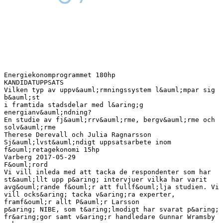
Energiekonomprogrammet 180hp KANDIDATUPPSATS Vilken typ av uppv&auml;rmningssystem l&auml;mpar sig b&auml;st i framtida stadsdelar med l&aring;g energianv&auml;ndning? En studie av fj&auml;rrv&auml;rme, bergv&auml;rme och solv&auml;rme Therese Derevall och Julia Ragnarsson Sj&auml;lvst&auml;ndigt uppsatsarbete inom f&ouml;retagekonomi 15hp Varberg 2017-05-29 F&ouml;rord Vi vill inleda med att tacka de respondenter som har st&auml;llt upp p&aring; intervjuer vilka har varit avg&ouml;rande f&ouml;r att fullf&ouml;lja studien. Vi vill ocks&aring; tacka v&aring;ra experter, framf&ouml;r allt P&auml;r Larsson p&aring; NIBE, som t&aring;lmodigt har svarat p&aring; fr&aring;gor samt v&aring;r handledare Gunnar Wramsby och examinator Urban &Ouml;sterlund. Avslutningsvis vill vi rikta ett stort tack till v&aring;ra familjer som har st&ouml;ttat oss och varit betydelsefulla under uppsatsperioden. ............................................. Therese Derevall ............................................. Julia Ragnarsson Sammanfattning Titel: Vilken typ av uppv&auml;rmningssystem l&auml;mpar sig b&auml;st i framtida stadsdelar med l&aring;g energianv&auml;ndning? F&ouml;rfattare: Therese Derevall och Julia Ragnarsson Nyckelord: L&aring;genergibyggnader, fj&auml;rrv&auml;rme, geov&auml;rme, solv&auml;rme och LCC Syfte: Syftet med uppsatsen &auml;r att beskriva vilket uppv&auml;rmningssystem som l&auml;mpar sig b&auml;st i framtida stadsdelar med l&aring;g energianv&auml;ndning samt ta reda p&aring; hur akt&ouml;rer resonerar vid val av uppv&auml;rmningssystem. Problemdiskussion: Bostads- och servicesektorn st&aring;r f&ouml;r ungef&auml;r 40 % av Sveriges totala energianv&auml;ndning. En stor andel g&aring;r till att v&auml;rma byggnader. Idag &auml;r det dominerande uppv&auml;rmningssystemet fj&auml;rrv&auml;rmen i flerbostadshus i Sverige. Fr&aring;n och med den 31 december 2020 ska alla nya byggnader i EU vara n&auml;ranollenergibyggnader. D&auml;rf&ouml;r st&auml;lls h&aring;rdare energikrav p&aring; byggnaderna och uppsatsens f&ouml;rfattare st&auml;ller sig fr&aring;gan om fj&auml;rrv&auml;rmen verkligen kommer att vara det mest l&auml;mpliga uppv&auml;rmningssystemet i framtidens nya stadsdelar med l&aring;g energianv&auml;ndning. Fr&aring;gest&auml;llningar: Vilken typ av uppv&auml;rmningssystem l&auml;mpar sig b&auml;st i framtida stadsdelar med l&aring;g energianv&auml;ndning? Hur resonerar akt&ouml;rer i bygg- och fastighetsbranschen kring val av uppv&auml;rmningssystem? Metod: Uppsatsen &auml;r en kvalitativ studie, d&auml;r en &ouml;ppen ansats anv&auml;nts med en inriktning mot en mer deduktiv ansats. Teorin best&aring;r av insamlad data, tidigare forskning och expertintervjuer. Insamlad empiri inneh&aring;ller bes&ouml;ks- och telefonintervjuer med nio respondenter p&aring; &aring;tta olika bolag. Utifr&aring;n teorin, empirin och analysen har uppsatsens f&ouml;rfattare kommit fram till en slutdiskussion och svar p&aring; studiens fr&aring;gest&auml;llningar. Slutsats: Unders&ouml;kningen visar att fj&auml;rrv&auml;rmen kommer forts&auml;tta spela en avg&ouml;rande roll i framtidens stadsdelar med l&aring;g energianv&auml;ndning. Dock m&aring;ste tekniken forts&auml;tta att utvecklas f&ouml;r att vara konkurrenskraftig. Varje stad har olika f&ouml;ruts&auml;ttningar och ett uppv&auml;rmningssystem m&aring;ste inte utesluta ett annat. Den ekonomiska aspekten &auml;r det viktigaste argumentet som ligger bakom val av uppv&auml;rmningssystem, &auml;ven om milj&ouml;aspekten blir allt mer viktig. Abstract Title: Which is the most adequate heating system in future, low energy cities? Course/subject: Degree thesis in business administration Authors: Therese Derevall and Julia Ragnarsson Keywords: Low energy buildings, district heating, geothermal heating, solar and LCC Purpose: The purpose with the essay is to describe which is the most adequate heating system in future low energy cities and find out how the operators reasons when choosing heating system. Background: The residential and service sector is using approximately 40 % of the total energy use in Sweden, where heating residential buildings is a big part. Today district heating dominates as heating method in Swedish apartment buildings. From 31 December 2020 all new buildings in EU will be nearly zero-energy buildings. It provides higher energy requirements and the authors of the essay questions if the district heat will be the most adequate heating option in future low energy cities. Problem statement: Which is the most adequate heating system in future low energy cities? How is the operator's reasoning when choosing heating system? Method: The essay is a qualitative research and uses an open approach with focus on a more deductive approach. The theory consists of collected data, previous research and interviews with experts. Collected empirical data includes visit and telephone interviews with nine respondents from eight different companies. The theory, the empirical data and the analysis leads to an end discussion which leads to the conclusion of the problem statement. Conclusions: The research shows that district heating will continue to play a decisive role in future low energy cities. However, technology must continue to develop in order to be competitive. Every city has different prerequisites and one heating system does not have to exclude another. The economic aspect is the main argument behind the choice of heating systems, although the environmental aspect is becoming increasingly important. Inneh&aring;llsf&ouml;rteckning 1 2 3 Inledning............................................................................................................................. 1 1.1 Val av uppsats&auml;mne ..................................................................................................... 1 1.2 Bakgrund ..................................................................................................................... 1 1.3 Problemdiskussion ....................................................................................................... 2 1.4 Syfte ............................................................................................................................. 3 1.5 Avgr&auml;nsning................................................................................................................. 3 Metod ................................................................................................................................. 4 2.1 Val av metod ................................................................................................................ 4 2.2 Val av metodansats ...................................................................................................... 4 2.3 Insamling av data ......................................................................................................... 5 2.3.1 Val av unders&ouml;kningsmetod f&ouml;r insamling av prim&auml;rdata.................................... 5 2.3.2 Insamling av sekund&auml;rdata ................................................................................... 5 2.4 Validitet och Reliabilitet .............................................................................................. 6 2.5 Inf&ouml;r intervjun och genomf&ouml;rande ............................................................................... 6 2.6 Urval ............................................................................................................................ 7 2.7 Fallstudie - V&auml;sterport ................................................................................................. 8 Teoretisk referensram ....................................................................................................... 10 3.1 Tidigare forskning ..................................................................................................... 10 3.2 Uppv&auml;rmning av flerbostadshus i Sverige ................................................................. 11 3.3 N&auml;ra-nollenergibyggnader ......................................................................................... 11 3.4 Expertintervju med Kristian Wid&eacute;n ........................................................................... 12 3.5 Fj&auml;rrv&auml;rme ................................................................................................................. 13 3.5.1 Fj&auml;rrv&auml;rmens historia och utveckling ................................................................. 13 3.5.2 S&aring; fungerar fj&auml;rrv&auml;rmen...................................................................................... 14 3.5.3 F&ouml;rdelar och nackdelar ....................................................................................... 15 3.5.4 Fj&auml;rde generationens fj&auml;rrv&auml;rme......................................................................... 15 3.5.5 Expertintervju med Sven Werner ....................................................................... 17 3.5.6 Priss&auml;ttning och monopol ................................................................................... 19 3.6 3.5.6.1 Expertintervju med Varberg Energi ............................................................ 21 3.5.6.2 Expertintervju &Ouml;resundskraft ...................................................................... 23 Geoenergi ................................................................................................................... 25 3.6.1 Vad &auml;r geoenergi? ............................................................................................... 25 3.6.2 S&aring; fungerar bergv&auml;rme ....................................................................................... 26 3.6.3 Expertintervju med Richard Carlholmer och P&auml;r Larsson, NIBE ...................... 27 3.7 3.7.1 Vad &auml;r solenergi? .................................................