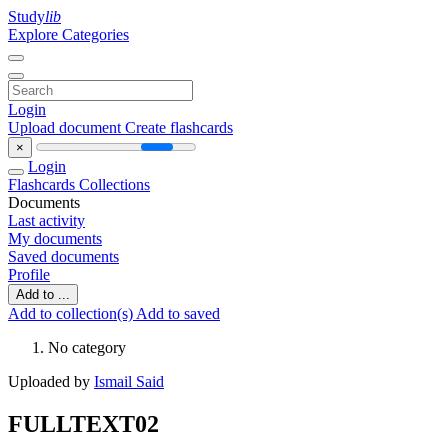
Study
lib
Explore Categories
Login
Upload document
Create flashcards
×
Login
Flashcards
Collections
Documents
Last activity
My documents
Saved documents
Profile
Add to ...
Add to collection(s)
Add to saved
No category
Uploaded by
Ismail Said
FULLTEXT02