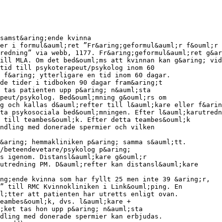
samst&aring;ende kvinna
er i formul&auml;ret ”Fr&aring;geformul&auml;r f&ouml;r
redning” via webb, 1177. Fr&aring;geformul&auml;ret g&ar
ill MLA. Om det bed&ouml;ms att kvinnan kan g&aring; vid
tid till psykoterapeut/psykolog inom 60
t f&aring; ytterligare en tid inom 60 dagar.
de tider i tidboken 90 dagar fram&aring;t
 tas patienten upp p&aring; n&auml;sta
peut/psykolog. Bed&ouml;mning g&ouml;rs om
g och kallas d&auml;refter till l&auml;kare eller f&arin
ta psykosociala bed&ouml;mningen. Efter l&auml;karutredn
 till teambes&ouml;k. Efter detta teambes&ouml;k
ndling med donerade spermier och vilken
&aring; hemmakliniken p&aring; samma s&auml;tt.
/beteendevetare/psykolog p&aring;
s igenom. Distansl&auml;kare g&ouml;r
utredning PM. D&auml;refter kan distansl&auml;kare
ng;ende kvinna som har fyllt 25 men inte 39 &aring;r,
” till RMC Kvinnokliniken i Link&ouml;ping. En
l;tter att patienten har utretts enligt ovan.
eambes&ouml;k, dvs. l&auml;kare +
;ket tas hon upp p&aring; n&auml;sta
dling med donerade spermier kan erbjudas.