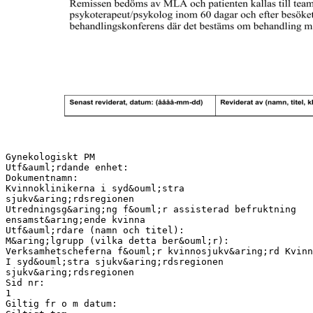
Gynekologiskt PM
Utf&auml;rdande enhet:
Dokumentnamn:
Kvinnoklinikerna i syd&ouml;stra
sjukv&aring;rdsregionen
Utredningsg&aring;ng f&ouml;r assisterad befruktning
ensamst&aring;ende kvinna
Utf&auml;rdare (namn och titel):
M&aring;lgrupp (vilka detta ber&ouml;r):
Verksamhetscheferna f&ouml;r kvinnosjukv&aring;rd Kvinn
I syd&ouml;stra sjukv&aring;rdsregionen
sjukv&aring;rdsregionen
Sid nr:
1
Giltig fr o m datum: