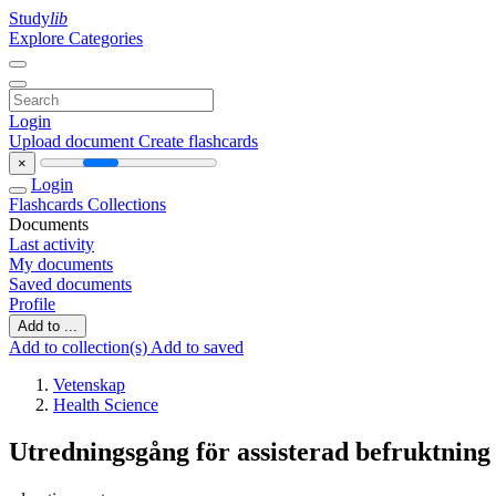
Study
lib
Explore Categories
Login
Upload document
Create flashcards
×
Login
Flashcards
Collections
Documents
Last activity
My documents
Saved documents
Profile
Add to ...
Add to collection(s)
Add to saved
Vetenskap
Health Science
Utredningsgång för assisterad befruktnin