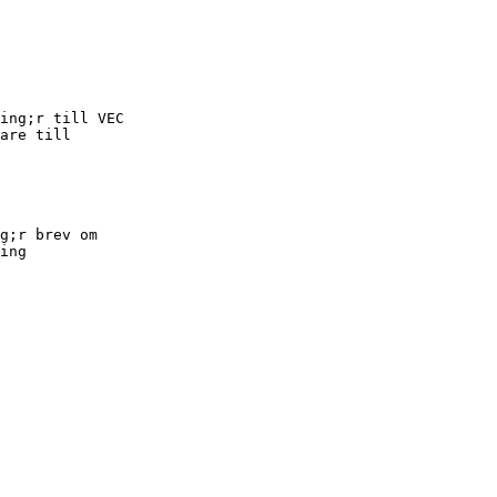
ing;r till VEC
are till
g;r brev om
ing