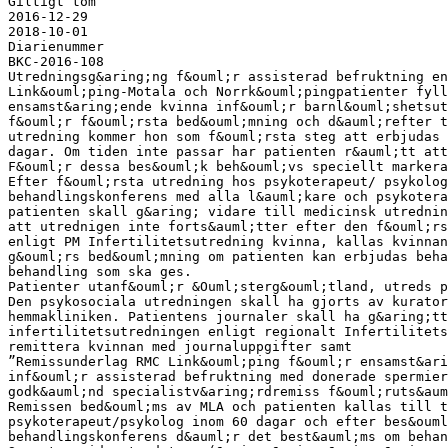
Giltigt tom
2016-12-29
2018-10-01
Diarienummer
BKC-2016-108
Utredningsg&aring;ng f&ouml;r assisterad befruktning en
Link&ouml;ping-Motala och Norrk&ouml;pingpatienter fyll
ensamst&aring;ende kvinna inf&ouml;r barnl&ouml;shetsut
f&ouml;r f&ouml;rsta bed&ouml;mning och d&auml;refter t
utredning kommer hon som f&ouml;rsta steg att erbjudas 
dagar. Om tiden inte passar har patienten r&auml;tt at
F&ouml;r dessa bes&ouml;k beh&ouml;vs speciellt markera
Efter f&ouml;rsta utredning hos psykoterapeut/ psykolog
behandlingskonferens med alla l&auml;kare och psykotera
patienten skall g&aring; vidare till medicinsk utrednin
att utrednigen inte forts&auml;tter efter den f&ouml;rs
enligt PM Infertilitetsutredning kvinna, kallas kvinnan
g&ouml;rs bed&ouml;mning om patienten kan erbjudas beha
behandling som ska ges.
Patienter utanf&ouml;r &Ouml;sterg&ouml;tland, utreds p
Den psykosociala utredningen skall ha gjorts av kurator
hemmakliniken. Patientens journaler skall ha g&aring;tt
infertilitetsutredningen enligt regionalt Infertilitets
remittera kvinnan med journaluppgifter samt
”Remissunderlag RMC Link&ouml;ping f&ouml;r ensamst&ari
inf&ouml;r assisterad befruktning med donerade spermier
godk&auml;nd specialistv&aring;rdremiss f&ouml;ruts&aum
Remissen bed&ouml;ms av MLA och patienten kallas till t
psykoterapeut/psykolog inom 60 dagar och efter bes&ouml
behandlingskonferens d&auml;r det best&auml;ms om behan