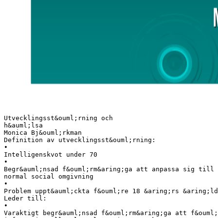
Utvecklingsst&ouml;rning och
h&auml;lsa
Monica Bj&ouml;rkman
Definition av utvecklingsst&ouml;rning:
•
Intelligenskvot under 70
•
Begr&auml;nsad f&ouml;rm&aring;ga att anpassa sig till 
normal social omgivning
•
Problem uppt&auml;ckta f&ouml;re 18 &aring;rs &aring;ld
Leder till:
•
Varaktigt begr&auml;nsad f&ouml;rm&aring;ga att f&ouml;