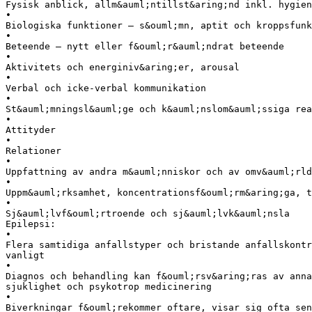
Fysisk anblick, allm&auml;ntillst&aring;nd inkl. hygien
•
Biologiska funktioner – s&ouml;mn, aptit och kroppsfunk
•
Beteende – nytt eller f&ouml;r&auml;ndrat beteende
•
Aktivitets och energiniv&aring;er, arousal
•
Verbal och icke-verbal kommunikation
•
St&auml;mningsl&auml;ge och k&auml;nslom&auml;ssiga rea
•
Attityder
•
Relationer
•
Uppfattning av andra m&auml;nniskor och av omv&auml;rld
•
Uppm&auml;rksamhet, koncentrationsf&ouml;rm&aring;ga, t
•
Sj&auml;lvf&ouml;rtroende och sj&auml;lvk&auml;nsla
Epilepsi:
•
Flera samtidiga anfallstyper och bristande anfallskontr
vanligt
•
Diagnos och behandling kan f&ouml;rsv&aring;ras av anna
sjuklighet och psykotrop medicinering
•
Biverkningar f&ouml;rekommer oftare, visar sig ofta sen