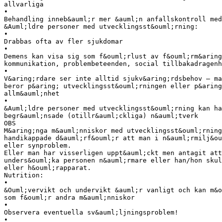
allvarliga
•
Behandling inneb&auml;r mer &auml;n anfallskontroll med
&Auml;ldre personer med utvecklingsst&ouml;rning:
•
Drabbas ofta av fler sjukdomar
•
Demens kan visa sig som f&ouml;rlust av f&ouml;rm&aring
kommunikation, problembeteenden, social tillbakadragenh
•
V&aring;rdare ser inte alltid sjukv&aring;rdsbehov – ma
beror p&aring; utvecklingsst&ouml;rningen eller p&aring
allm&auml;nhet
•
&Auml;ldre personer med utvecklingsst&ouml;rning kan ha
begr&auml;nsade (otillr&auml;ckliga) n&auml;tverk
OBS
M&aring;nga m&auml;nniskor med utvecklingsst&ouml;rning
handikappade d&auml;rf&ouml;r att man i n&auml;rmilj&ou
eller synproblem.
Eller man har visserligen uppt&auml;ckt men antagit att
unders&ouml;ka personen n&auml;rmare eller han/hon sku
eller h&ouml;rapparat.
Nutrition:
•
&Ouml;vervikt och undervikt &auml;r vanligt och kan m&o
som f&ouml;r andra m&auml;nniskor
•
Observera eventuella sv&auml;ljningsproblem!
•