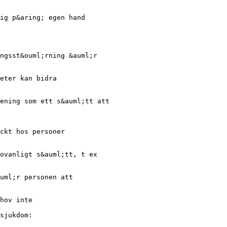
ig p&aring; egen hand
ngsst&ouml;rning &auml;r
eter kan bidra
ening som ett s&auml;tt att
ckt hos personer
ovanligt s&auml;tt, t ex
uml;r personen att
hov inte
sjukdom: