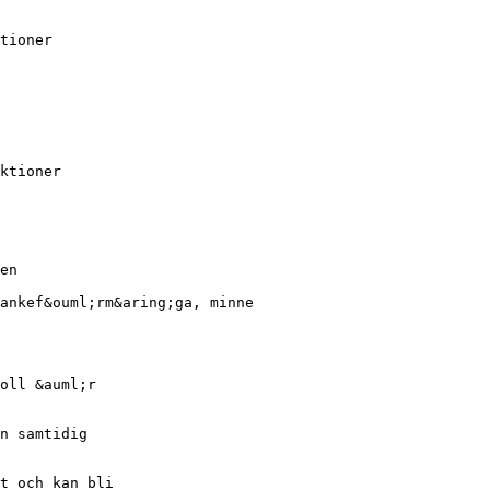
tioner
ktioner
en
ankef&ouml;rm&aring;ga, minne
oll &auml;r
n samtidig
t och kan bli