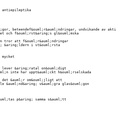
 antiepileptika
;gor, beteendef&ouml;r&auml;ndringar, undvikande av akti
et och f&ouml;rst&aring;s gl&ouml;mska
n tror att f&ouml;r&auml;ndringar
; &aring;ldern i st&ouml;rsta
 mycket
 lever &aring;ratal on&ouml;digt
ml;n inte har uppt&auml;ckt h&ouml;rselskada
 det &auml;r om&ouml;jligt att
lle &auml;nd&aring; v&auml;gra glas&ouml;gon
uml;tas p&aring; samma s&auml;tt