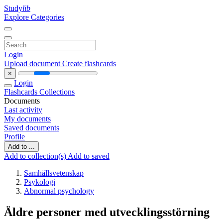
Study
lib
Explore Categories
Login
Upload document
Create flashcards
×
Login
Flashcards
Collections
Documents
Last activity
My documents
Saved documents
Profile
Add to ...
Add to collection(s)
Add to saved
Samhällsvetenskap
Psykologi
Abnormal psychology
Äldre personer med utvecklingsstörning