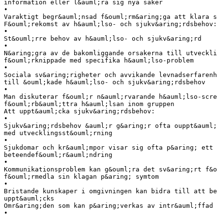
information eller l&auml;ra sig nya saker
•
Varaktigt begr&auml;nsad f&ouml;rm&aring;ga att klara s
F&ouml;rekomst av h&auml;lso- och sjukv&aring;rdsbehov:
•
St&ouml;rre behov av h&auml;lso- och sjukv&aring;rd
•
N&aring;gra av de bakomliggande orsakerna till utveckli
f&ouml;rknippade med specifika h&auml;lso-problem
•
Sociala sv&aring;righeter och avvikande levnadserfarenh
till &ouml;kade h&auml;lso- och sjukv&aring;rdsbehov
•
Man diskuterar f&ouml;r n&auml;rvarande h&auml;lso-scre
f&ouml;rb&auml;ttra h&auml;lsan inom gruppen
Att uppt&auml;cka sjukv&aring;rdsbehov:
•
Sjukv&aring;rdsbehov &auml;r g&aring;r ofta ouppt&auml;
med utvecklingsst&ouml;rning
•
Sjukdomar och kr&auml;mpor visar sig ofta p&aring; ett 
beteendef&ouml;r&auml;ndring
•
Kommunikationsproblem kan g&ouml;ra det sv&aring;rt f&o
f&ouml;rmedla sin klagan p&aring; symtom
•
Bristande kunskaper i omgivningen kan bidra till att be
uppt&auml;cks
Omr&aring;den som kan p&aring;verkas av intr&auml;ffad 
•