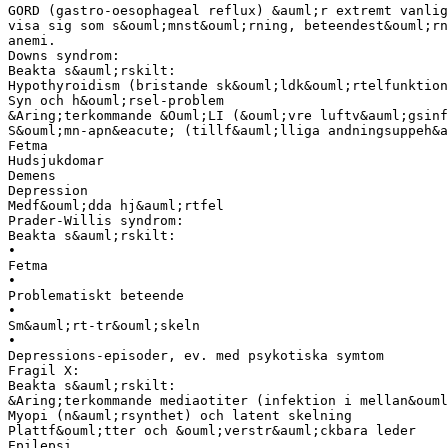
GORD (gastro-oesophageal reflux) &auml;r extremt vanlig
visa sig som s&ouml;mnst&ouml;rning, beteendest&ouml;rn
anemi.
Downs syndrom:
Beakta s&auml;rskilt:
Hypothyroidism (bristande sk&ouml;ldk&ouml;rtelfunktion
Syn och h&ouml;rsel-problem
&Aring;terkommande &Ouml;LI (&ouml;vre luftv&auml;gsinf
S&ouml;mn-apn&eacute; (tillf&auml;lliga andningsuppeh&a
Fetma
Hudsjukdomar
Demens
Depression
Medf&ouml;dda hj&auml;rtfel
Prader-Willis syndrom:
Beakta s&auml;rskilt:
•
Fetma
•
Problematiskt beteende
•
Sm&auml;rt-tr&ouml;skeln
•
Depressions-episoder, ev. med psykotiska symtom
Fragil X:
Beakta s&auml;rskilt:
&Aring;terkommande mediaotiter (infektion i mellan&ouml
Myopi (n&auml;rsynthet) och latent skelning
Plattf&ouml;tter och &ouml;verstr&auml;ckbara leder
Epilepsi