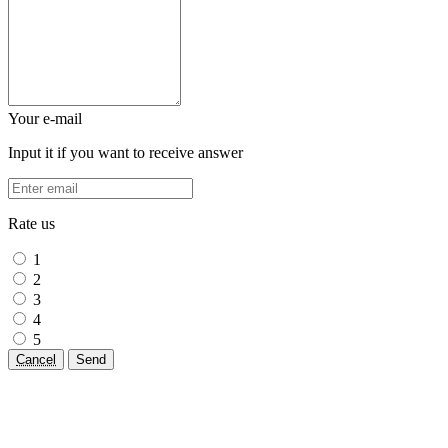
Your e-mail
Input it if you want to receive answer
Rate us
1
2
3
4
5
Cancel
Send