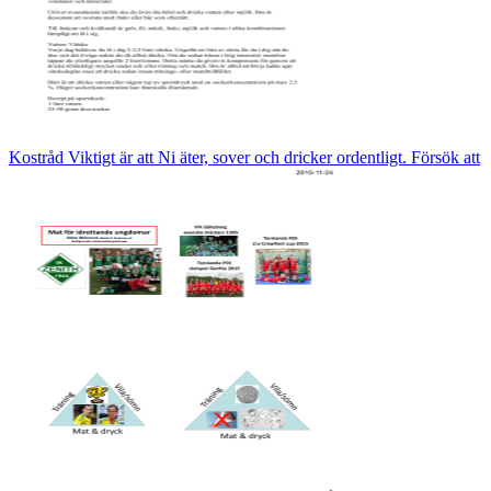
Kostråd Viktigt är att Ni äter, sover och dricker ordentligt. Försök att