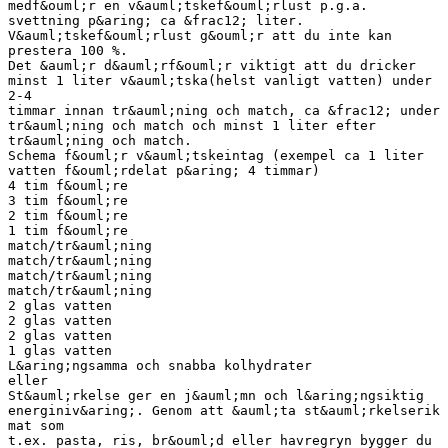
medf&ouml;r en v&auml;tskef&ouml;rlust p.g.a.
svettning p&aring; ca &frac12; liter.
V&auml;tskef&ouml;rlust g&ouml;r att du inte kan
prestera 100 %.
Det &auml;r d&auml;rf&ouml;r viktigt att du dricker
minst 1 liter v&auml;tska(helst vanligt vatten) under
2-4
timmar innan tr&auml;ning och match, ca &frac12; under
tr&auml;ning och match och minst 1 liter efter
tr&auml;ning och match.
Schema f&ouml;r v&auml;tskeintag (exempel ca 1 liter
vatten f&ouml;rdelat p&aring; 4 timmar)
4 tim f&ouml;re
3 tim f&ouml;re
2 tim f&ouml;re
1 tim f&ouml;re
match/tr&auml;ning
match/tr&auml;ning
match/tr&auml;ning
match/tr&auml;ning
2 glas vatten
2 glas vatten
2 glas vatten
1 glas vatten
L&aring;ngsamma och snabba kolhydrater
eller
St&auml;rkelse ger en j&auml;mn och l&aring;ngsiktig
energiniv&aring;. Genom att &auml;ta st&auml;rkelserik
mat som
t.ex. pasta, ris, br&ouml;d eller havregryn bygger du