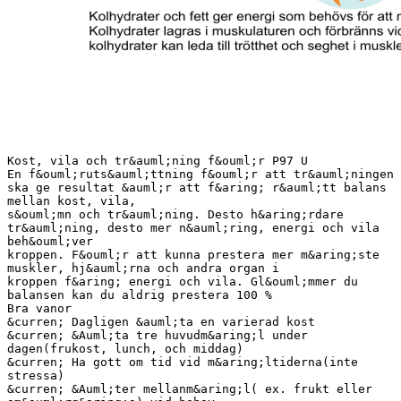
Kost, vila och tr&auml;ning f&ouml;r P97 U
En f&ouml;ruts&auml;ttning f&ouml;r att tr&auml;ningen
ska ge resultat &auml;r att f&aring; r&auml;tt balans
mellan kost, vila,
s&ouml;mn och tr&auml;ning. Desto h&aring;rdare
tr&auml;ning, desto mer n&auml;ring, energi och vila
beh&ouml;ver
kroppen. F&ouml;r att kunna prestera mer m&aring;ste
muskler, hj&auml;rna och andra organ i
kroppen f&aring; energi och vila. Gl&ouml;mmer du
balansen kan du aldrig prestera 100 %
Bra vanor
&curren; Dagligen &auml;ta en varierad kost
&curren; &Auml;ta tre huvudm&aring;l under
dagen(frukost, lunch, och middag)
&curren; Ha gott om tid vid m&aring;ltiderna(inte
stressa)
&curren; &Auml;ter mellanm&aring;l( ex. frukt eller