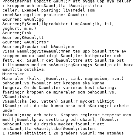
Proteinernas uppgift &auml;r att bygga upp nya celler
i kroppen och ers&auml;tta f&ouml;rslitna
celler. Exempel p&aring; livsmedel som
inneh&aring;ller proteiner &auml;r:
&curren; &Auml;gg
&curren;Mj&ouml;lkprodukter ( mj&ouml;lk, fil,
yoghurt, m.m.)
&curren;Fisk
&curren;K&ouml;tt
&curren; &Auml;rtor
&curren;Groddar och b&ouml;nor
Vissa &auml;ggvite&auml;mnen tas upp b&auml;ttre av
kroppen om du samtidigt &auml;ter kolhydrater och
fett, ex. &auml;r det b&auml;ttre att &auml;ta ost
tillsammans med en sm&ouml;rg&aring;s &auml;n att bara
&auml;ta ostskiva.
Mineraler
Mineraler (kalk, j&auml;rn, zink, magnesium, m.m.)
beh&ouml;vs f&ouml;r att kroppen ska kunna
fungera. Om du &auml;ter varierad kost s&aring;
f&aring;r kroppen de mineraler som beh&ouml;vs.
V&auml;tska
V&auml;ska (ex. vatten) &auml;r mycket viktigt
f&ouml;r att du ska kunna orka med h&aring;rt arbete
under
tr&auml;ning och match. Kroppen reglerar temperaturen
med hj&auml;lp av svettning och d&auml;rf&ouml;r
beh&ouml;ver du dricka mycket f&ouml;r att
ers&auml;tta v&auml;tskef&ouml;rlusten.
1 Timmes aktivitet i 20 graders v&auml;rme utomhus