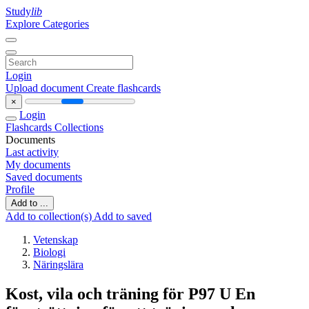
Study
lib
Explore Categories
Login
Upload document
Create flashcards
×
Login
Flashcards
Collections
Documents
Last activity
My documents
Saved documents
Profile
Add to ...
Add to collection(s)
Add to saved
Vetenskap
Biologi
Näringslära
Kost, vila och träning för P97 U En