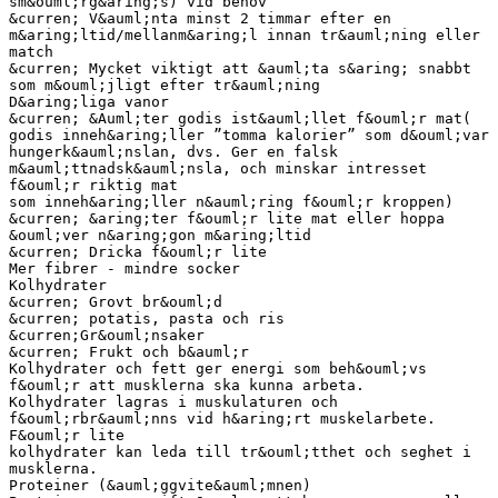
sm&ouml;rg&aring;s) vid behov
&curren; V&auml;nta minst 2 timmar efter en
m&aring;ltid/mellanm&aring;l innan tr&auml;ning eller
match
&curren; Mycket viktigt att &auml;ta s&aring; snabbt
som m&ouml;jligt efter tr&auml;ning
D&aring;liga vanor
&curren; &Auml;ter godis ist&auml;llet f&ouml;r mat(
godis inneh&aring;ller ”tomma kalorier” som d&ouml;var
hungerk&auml;nslan, dvs. Ger en falsk
m&auml;ttnadsk&auml;nsla, och minskar intresset
f&ouml;r riktig mat
som inneh&aring;ller n&auml;ring f&ouml;r kroppen)
&curren; &aring;ter f&ouml;r lite mat eller hoppa
&ouml;ver n&aring;gon m&aring;ltid
&curren; Dricka f&ouml;r lite
Mer fibrer - mindre socker
Kolhydrater
&curren; Grovt br&ouml;d
&curren; potatis, pasta och ris
&curren;Gr&ouml;nsaker
&curren; Frukt och b&auml;r
Kolhydrater och fett ger energi som beh&ouml;vs
f&ouml;r att musklerna ska kunna arbeta.
Kolhydrater lagras i muskulaturen och
f&ouml;rbr&auml;nns vid h&aring;rt muskelarbete.
F&ouml;r lite
kolhydrater kan leda till tr&ouml;tthet och seghet i
musklerna.
Proteiner (&auml;ggvite&auml;mnen)