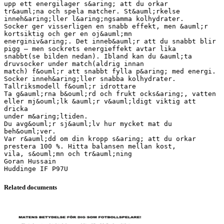
upp ett energilager s&aring; att du orkar
tr&auml;na och spela matcher. St&auml;rkelse
inneh&aring;ller l&aring;ngsamma kolhydrater.
Socker ger visserligen en snabb effekt, men &auml;r
kortsiktig och ger en oj&auml;mn
energiniv&aring;. Det inneb&auml;r att du snabbt blir
pigg – men sockrets energieffekt avtar lika
snabbt(se bilden nedan). Ibland kan du &auml;ta
druvsocker under match(aldrig innan
match) f&ouml;r att snabbt fylla p&aring; med energi.
Socker inneh&aring;ller snabba kolhydrater.
Tallriksmodell f&ouml;r idrottare
Ta g&auml;rna b&ouml;rd och frukt ocks&aring;, vatten
eller mj&ouml;lk &auml;r v&auml;ldigt viktig att
dricka
under m&aring;ltiden.
Du avg&ouml;r sj&auml;lv hur mycket mat du
beh&ouml;ver.
Var r&auml;dd om din kropp s&aring; att du orkar
prestera 100 %. Hitta balansen mellan kost,
vila, s&ouml;mn och tr&auml;ning
Goran Hussain
Related documents