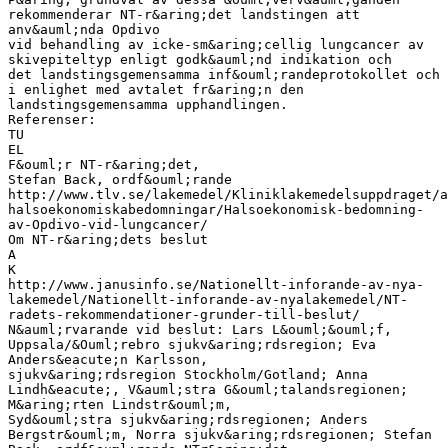
rekommenderar NT-r&aring;det landstingen att
anv&auml;nda Opdivo
vid behandling av icke-sm&aring;cellig lungcancer av
skivepiteltyp enligt godk&auml;nd indikation och
det landstingsgemensamma inf&ouml;randeprotokollet och
i enlighet med avtalet fr&aring;n den
landstingsgemensamma upphandlingen.
Referenser:
TU
EL
F&ouml;r NT-r&aring;det,
Stefan Back, ordf&ouml;rande
http://www.tlv.se/lakemedel/Kliniklakemedelsuppdraget/a
halsoekonomiskabedomningar/Halsoekonomisk-bedomning-
av-Opdivo-vid-lungcancer/
Om NT-r&aring;dets beslut
A
K
http://www.janusinfo.se/Nationellt-inforande-av-nya-
lakemedel/Nationellt-inforande-av-nyalakemedel/NT-
radets-rekommendationer-grunder-till-beslut/
N&auml;rvarande vid beslut: Lars L&ouml;&ouml;f,
Uppsala/&Ouml;rebro sjukv&aring;rdsregion; Eva
Anders&eacute;n Karlsson,
sjukv&aring;rdsregion Stockholm/Gotland; Anna
Lindh&eacute;, V&auml;stra G&ouml;talandsregionen;
M&aring;rten Lindstr&ouml;m,
Syd&ouml;stra sjukv&aring;rdsregionen; Anders
Bergstr&ouml;m, Norra sjukv&aring;rdsregionen; Stefan