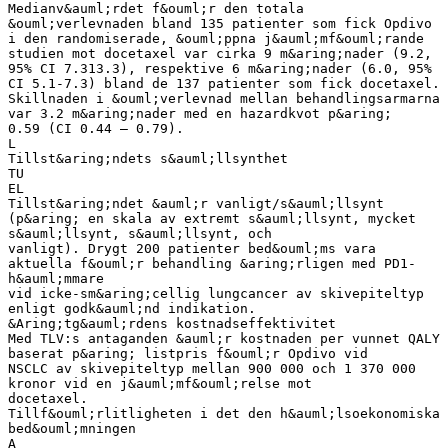
Medianv&auml;rdet f&ouml;r den totala
&ouml;verlevnaden bland 135 patienter som fick Opdivo
i den randomiserade, &ouml;ppna j&auml;mf&ouml;rande
studien mot docetaxel var cirka 9 m&aring;nader (9.2,
95% CI 7.313.3), respektive 6 m&aring;nader (6.0, 95%
CI 5.1-7.3) bland de 137 patienter som fick docetaxel.
Skillnaden i &ouml;verlevnad mellan behandlingsarmarna
var 3.2 m&aring;nader med en hazardkvot p&aring;
0.59 (CI 0.44 – 0.79).
L
Tillst&aring;ndets s&auml;llsynthet
TU
EL
Tillst&aring;ndet &auml;r vanligt/s&auml;llsynt
(p&aring; en skala av extremt s&auml;llsynt, mycket
s&auml;llsynt, s&auml;llsynt, och
vanligt). Drygt 200 patienter bed&ouml;ms vara
aktuella f&ouml;r behandling &aring;rligen med PD1-
h&auml;mmare
vid icke-sm&aring;cellig lungcancer av skivepiteltyp
enligt godk&auml;nd indikation.
&Aring;tg&auml;rdens kostnadseffektivitet
Med TLV:s antaganden &auml;r kostnaden per vunnet QALY
baserat p&aring; listpris f&ouml;r Opdivo vid
NSCLC av skivepiteltyp mellan 900 000 och 1 370 000
kronor vid en j&auml;mf&ouml;relse mot
docetaxel.
Tillf&ouml;rlitligheten i det den h&auml;lsoekonomiska
bed&ouml;mningen
A