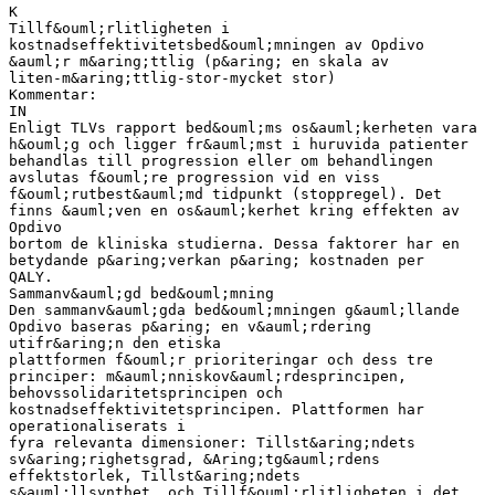
K
Tillf&ouml;rlitligheten i
kostnadseffektivitetsbed&ouml;mningen av Opdivo
&auml;r m&aring;ttlig (p&aring; en skala av
liten-m&aring;ttlig-stor-mycket stor)
Kommentar:
IN
Enligt TLVs rapport bed&ouml;ms os&auml;kerheten vara
h&ouml;g och ligger fr&auml;mst i huruvida patienter
behandlas till progression eller om behandlingen
avslutas f&ouml;re progression vid en viss
f&ouml;rutbest&auml;md tidpunkt (stoppregel). Det
finns &auml;ven en os&auml;kerhet kring effekten av
Opdivo
bortom de kliniska studierna. Dessa faktorer har en
betydande p&aring;verkan p&aring; kostnaden per
QALY.
Sammanv&auml;gd bed&ouml;mning
Den sammanv&auml;gda bed&ouml;mningen g&auml;llande
Opdivo baseras p&aring; en v&auml;rdering
utifr&aring;n den etiska
plattformen f&ouml;r prioriteringar och dess tre
principer: m&auml;nniskov&auml;rdesprincipen,
behovssolidaritetsprincipen och
kostnadseffektivitetsprincipen. Plattformen har
operationaliserats i
fyra relevanta dimensioner: Tillst&aring;ndets
sv&aring;righetsgrad, &Aring;tg&auml;rdens
effektstorlek, Tillst&aring;ndets
s&auml;llsynthet, och Tillf&ouml;rlitligheten i det