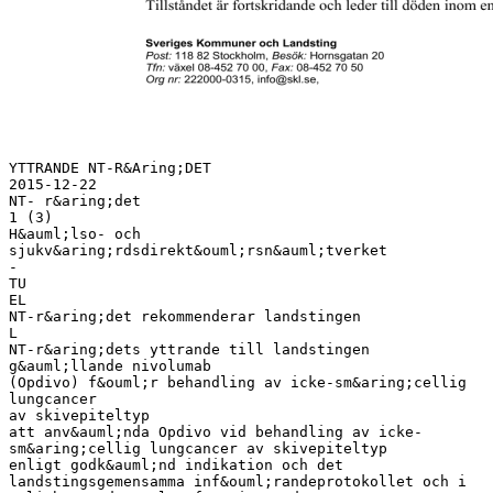
YTTRANDE NT-R&Aring;DET
2015-12-22
NT- r&aring;det
1 (3)
H&auml;lso- och
sjukv&aring;rdsdirekt&ouml;rsn&auml;tverket
-
TU
EL
NT-r&aring;det rekommenderar landstingen
L
NT-r&aring;dets yttrande till landstingen
g&auml;llande nivolumab
(Opdivo) f&ouml;r behandling av icke-sm&aring;cellig
lungcancer
av skivepiteltyp
att anv&auml;nda Opdivo vid behandling av icke-
sm&aring;cellig lungcancer av skivepiteltyp
enligt godk&auml;nd indikation och det
landstingsgemensamma inf&ouml;randeprotokollet och i