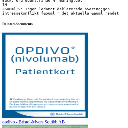
Back, ordf&ouml;rande NTr&aring;det
IN
J&auml;v: Ingen ledamot deklarerade n&aring;gon
Related documents
opdivo - Bristol-Myers Squibb AB