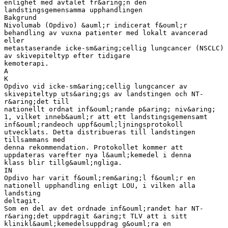
enlighet med avtalet fr&aring;n den
landstingsgemensamma upphandlingen
Bakgrund
Nivolumab (Opdivo) &auml;r indicerat f&ouml;r
behandling av vuxna patienter med lokalt avancerad
eller
metastaserande icke-sm&aring;cellig lungcancer (NSCLC)
av skivepiteltyp efter tidigare
kemoterapi.
A
K
Opdivo vid icke-sm&aring;cellig lungcancer av
skivepiteltyp uts&aring;gs av landstingen och NT-
r&aring;det till
nationellt ordnat inf&ouml;rande p&aring; niv&aring;
1, vilket inneb&auml;r att ett landstingsgemensamt
inf&ouml;randeoch uppf&ouml;ljningsprotokoll
utvecklats. Detta distribueras till landstingen
tillsammans med
denna rekommendation. Protokollet kommer att
uppdateras varefter nya l&auml;kemedel i denna
klass blir tillg&auml;ngliga.
IN
Opdivo har varit f&ouml;rem&aring;l f&ouml;r en
nationell upphandling enligt LOU, i vilken alla
landsting
deltagit.
Som en del av det ordnade inf&ouml;randet har NT-
r&aring;det uppdragit &aring;t TLV att i sitt
klinikl&auml;kemedelsuppdrag g&ouml;ra en