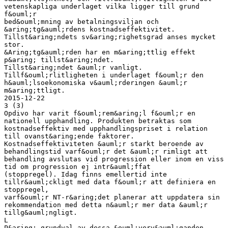
vetenskapliga underlaget vilka ligger till grund
f&ouml;r
bed&ouml;mning av betalningsviljan och
&aring;tg&auml;rdens kostnadseffektivitet.
Tillst&aring;ndets sv&aring;righetsgrad anses mycket
stor.
&Aring;tg&auml;rden har en m&aring;ttlig effekt
p&aring; tillst&aring;ndet.
Tillst&aring;ndet &auml;r vanligt.
Tillf&ouml;rlitligheten i underlaget f&ouml;r den
h&auml;lsoekonomiska v&auml;rderingen &auml;r
m&aring;ttligt.
2015-12-22
3 (3)
Opdivo har varit f&ouml;rem&aring;l f&ouml;r en
nationell upphandling. Produkten betraktas som
kostnadseffektiv med upphandlingspriset i relation
till ovanst&aring;ende faktorer.
Kostnadseffektiviteten &auml;r starkt beroende av
behandlingstid varf&ouml;r det &auml;r rimligt att
behandling avslutas vid progression eller inom en viss
tid om progression ej intr&auml;ffat
(stoppregel). Idag finns emellertid inte
tillr&auml;ckligt med data f&ouml;r att definiera en
stoppregel,
varf&ouml;r NT-r&aring;det planerar att uppdatera sin
rekommendation med detta n&auml;r mer data &auml;r
tillg&auml;ngligt.
L
P&aring; grundval av dessa &ouml;verv&auml;ganden