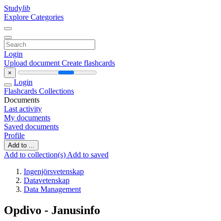
Study
lib
Explore Categories
Login
Upload document
Create flashcards
×
Login
Flashcards
Collections
Documents
Last activity
My documents
Saved documents
Profile
Add to ...
Add to collection(s)
Add to saved
Ingenjörsvetenskap
Datavetenskap
Data Management
Opdivo - Janusinfo