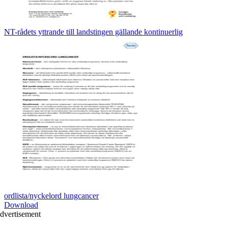
NT-rådets yttrande till landstingen gällande kontinuerlig
ordlista/nyckelord lungcancer
Download
dvertisement