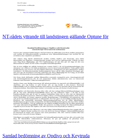
NT-rådets yttrande till landstingen gällande Optune för
Samlad bedömning av Opdivo och Keytruda