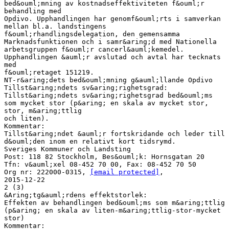
bed&ouml;mning av kostnadseffektiviteten f&ouml;r
behandling med
Opdivo. Upphandlingen har genomf&ouml;rts i samverkan
mellan bl.a. landstingens
f&ouml;rhandlingsdelegation, den gemensamma
Marknadsfunktionen och i samr&aring;d med Nationella
arbetsgruppen f&ouml;r cancerl&auml;kemedel.
Upphandlingen &auml;r avslutad och avtal har tecknats
med
f&ouml;retaget 151219.
NT-r&aring;dets bed&ouml;mning g&auml;llande Opdivo
Tillst&aring;ndets sv&aring;righetsgrad:
Tillst&aring;ndets sv&aring;righetsgrad bed&ouml;ms
som mycket stor (p&aring; en skala av mycket stor,
stor, m&aring;ttlig
och liten).
Kommentar:
Tillst&aring;ndet &auml;r fortskridande och leder till
d&ouml;den inom en relativt kort tidsrymd.
Sveriges Kommuner och Landsting
Post: 118 82 Stockholm, Bes&ouml;k: Hornsgatan 20
Tfn: v&auml;xel 08-452 70 00, Fax: 08-452 70 50
Org nr: 222000-0315,
[email protected]
,
2015-12-22
2 (3)
&Aring;tg&auml;rdens effektstorlek:
Effekten av behandlingen bed&ouml;ms som m&aring;ttlig
(p&aring; en skala av liten-m&aring;ttlig-stor-mycket
stor)
Kommentar: