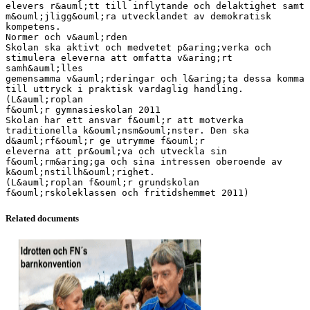
elevers r&auml;tt till inflytande och delaktighet samt
m&ouml;jligg&ouml;ra utvecklandet av demokratisk
kompetens.
Normer och v&auml;rden
Skolan ska aktivt och medvetet p&aring;verka och
stimulera eleverna att omfatta v&aring;rt
samh&auml;lles
gemensamma v&auml;rderingar och l&aring;ta dessa komma
till uttryck i praktisk vardaglig handling.
(L&auml;roplan
f&ouml;r gymnasieskolan 2011
Skolan har ett ansvar f&ouml;r att motverka
traditionella k&ouml;nsm&ouml;nster. Den ska
d&auml;rf&ouml;r ge utrymme f&ouml;r
eleverna att pr&ouml;va och utveckla sin
f&ouml;rm&aring;ga och sina intressen oberoende av
k&ouml;nstillh&ouml;righet.
(L&auml;roplan f&ouml;r grundskolan
Related documents