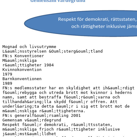
Mognad och livsutrymme
L&auml;nsstyrelsen &Ouml;sterg&ouml;tland
FN:s Konventioner
M&auml;nskliga
r&auml;ttigheter 1984
Kvinnokonvention
1979
Barnkonventionen
1989
FN:s medlemsstater har en skyldighet att ih&auml;rdigt
f&ouml;rebygga och utreda brott mot kvinnor i hederns
namn, samt att bestraffa f&ouml;r&ouml;varna och
tillhandah&aring;lla skydd f&ouml;r offren. Att
underl&aring;ta detta &auml;r i sig ett brott mot de
m&auml;nskliga r&auml;ttigheterna.
FN:s generalf&ouml;rsamling 2001
Gemensam v&auml;rdegrund
Respekt f&ouml;r demokrati, r&auml;ttsstaten,
m&auml;nskliga frioch r&auml;ttigheter inklusive
j&auml;mst&auml;lldhet