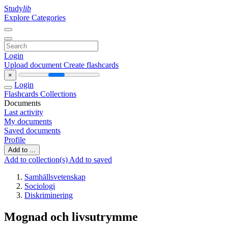
Study
lib
Explore Categories
Login
Upload document
Create flashcards
×
Login
Flashcards
Collections
Documents
Last activity
My documents
Saved documents
Profile
Add to ...
Add to collection(s)
Add to saved
Samhällsvetenskap
Sociologi
Diskriminering
Mognad och livsutrymme