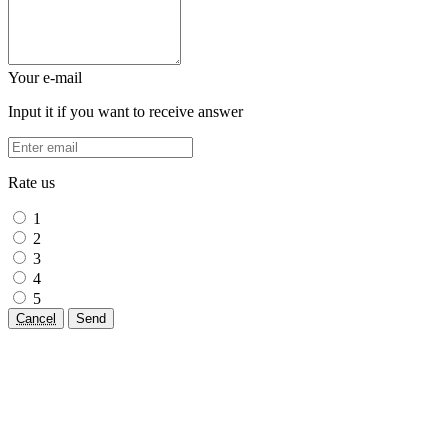
Your e-mail
Input it if you want to receive answer
Rate us
1
2
3
4
5
Cancel
Send