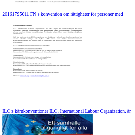
201617S5011 FN s konvention om rättigheter för personer med
ILO:s kärnkonventioner ILO, International Labour Organization, är