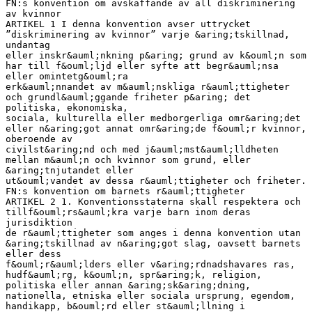
FN:s konvention om avskaffande av all diskriminering
av kvinnor
ARTIKEL 1 I denna konvention avser uttrycket
”diskriminering av kvinnor” varje &aring;tskillnad,
undantag
eller inskr&auml;nkning p&aring; grund av k&ouml;n som
har till f&ouml;ljd eller syfte att begr&auml;nsa
eller omintetg&ouml;ra
erk&auml;nnandet av m&auml;nskliga r&auml;ttigheter
och grundl&auml;ggande friheter p&aring; det
politiska, ekonomiska,
sociala, kulturella eller medborgerliga omr&aring;det
eller n&aring;got annat omr&aring;de f&ouml;r kvinnor,
oberoende av
civilst&aring;nd och med j&auml;mst&auml;lldheten
mellan m&auml;n och kvinnor som grund, eller
&aring;tnjutandet eller
ut&ouml;vandet av dessa r&auml;ttigheter och friheter.
FN:s konvention om barnets r&auml;ttigheter
ARTIKEL 2 1. Konventionsstaterna skall respektera och
tillf&ouml;rs&auml;kra varje barn inom deras
jurisdiktion
de r&auml;ttigheter som anges i denna konvention utan
&aring;tskillnad av n&aring;got slag, oavsett barnets
eller dess
f&ouml;r&auml;lders eller v&aring;rdnadshavares ras,
hudf&auml;rg, k&ouml;n, spr&aring;k, religion,
politiska eller annan &aring;sk&aring;dning,
nationella, etniska eller sociala ursprung, egendom,
handikapp, b&ouml;rd eller st&auml;llning i