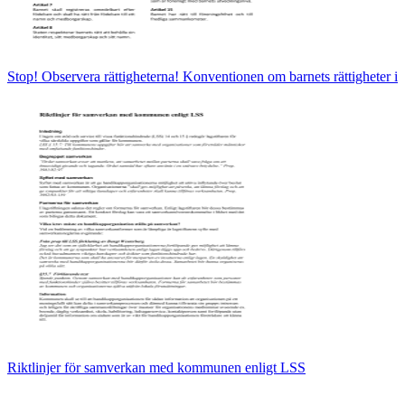
Stop! Observera rättigheterna! Konventionen om barnets rättigheter i
Riktlinjer för samverkan med kommunen enligt LSS