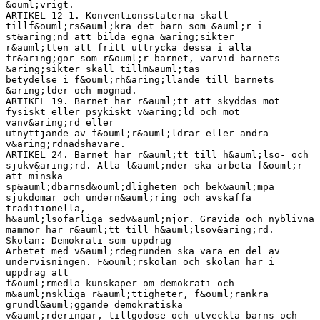
&ouml;vrigt.
ARTIKEL 12 1. Konventionsstaterna skall
tillf&ouml;rs&auml;kra det barn som &auml;r i
st&aring;nd att bilda egna &aring;sikter
r&auml;tten att fritt uttrycka dessa i alla
fr&aring;gor som r&ouml;r barnet, varvid barnets
&aring;sikter skall tillm&auml;tas
betydelse i f&ouml;rh&aring;llande till barnets
&aring;lder och mognad.
ARTIKEL 19. Barnet har r&auml;tt att skyddas mot
fysiskt eller psykiskt v&aring;ld och mot
vanv&aring;rd eller
utnyttjande av f&ouml;r&auml;ldrar eller andra
v&aring;rdnadshavare.
ARTIKEL 24. Barnet har r&auml;tt till h&auml;lso- och
sjukv&aring;rd. Alla l&auml;nder ska arbeta f&ouml;r
att minska
sp&auml;dbarnsd&ouml;dligheten och bek&auml;mpa
sjukdomar och undern&auml;ring och avskaffa
traditionella,
h&auml;lsofarliga sedv&auml;njor. Gravida och nyblivna
mammor har r&auml;tt till h&auml;lsov&aring;rd.
Skolan: Demokrati som uppdrag
Arbetet med v&auml;rdegrunden ska vara en del av
undervisningen. F&ouml;rskolan och skolan har i
uppdrag att
f&ouml;rmedla kunskaper om demokrati och
m&auml;nskliga r&auml;ttigheter, f&ouml;rankra
grundl&auml;ggande demokratiska
v&auml;rderingar, tillgodose och utveckla barns och