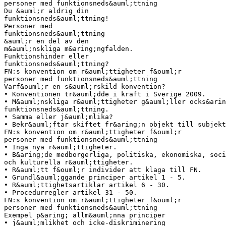
personer med funktionsneds&auml;ttning
Du &auml;r aldrig din
funktionsneds&auml;ttning!
Personer med
funktionsneds&auml;ttning
&auml;r en del av den
m&auml;nskliga m&aring;ngfalden.
Funktionshinder eller
funktionsneds&auml;ttning?
FN:s konvention om r&auml;ttigheter f&ouml;r
personer med funktionsneds&auml;ttning
Varf&ouml;r en s&auml;rskild konvention?
• Konventionen tr&auml;dde i kraft i Sverige 2009.
• M&auml;nskliga r&auml;ttigheter g&auml;ller ocks&arin
funktionsneds&auml;ttning.
• Samma eller j&auml;mlika?
• Bekr&auml;ftar skiftet fr&aring;n objekt till subjekt
FN:s konvention om r&auml;ttigheter f&ouml;r
personer med funktionsneds&auml;ttning
• Inga nya r&auml;ttigheter.
• B&aring;de medborgerliga, politiska, ekonomiska, soci
och kulturella r&auml;ttigheter.
• R&auml;tt f&ouml;r individer att klaga till FN.
• Grundl&auml;ggande principer artikel 1 - 5.
• R&auml;ttighetsartiklar artikel 6 - 30.
• Procedurregler artikel 31 - 50.
FN:s konvention om r&auml;ttigheter f&ouml;r
personer med funktionsneds&auml;ttning
Exempel p&aring; allm&auml;nna principer
• j&auml;mlikhet och icke-diskriminering