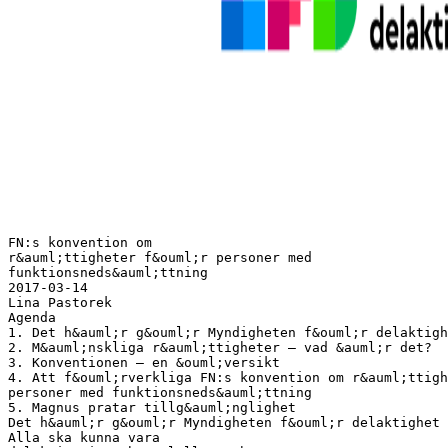
FN:s konvention om
r&auml;ttigheter f&ouml;r personer med
funktionsneds&auml;ttning
2017-03-14
Lina Pastorek
Agenda
1. Det h&auml;r g&ouml;r Myndigheten f&ouml;r delaktigh
2. M&auml;nskliga r&auml;ttigheter – vad &auml;r det?
3. Konventionen – en &ouml;versikt
4. Att f&ouml;rverkliga FN:s konvention om r&auml;ttigh
personer med funktionsneds&auml;ttning
5. Magnus pratar tillg&auml;nglighet
Det h&auml;r g&ouml;r Myndigheten f&ouml;r delaktighet
Alla ska kunna vara