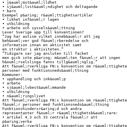
• j&auml;mst&auml;lldhet
• sj&auml;lvst&auml;ndighet och deltagande
• barn
Exempel p&aring; r&auml;ttighetsartiklar
• likhet inf&ouml;r lagen
• utbildning
• arbete och syssels&auml;ttning
Lever Sverige upp till konventionen?
“Jag har autism vilket inneb&auml;r att jag
beh&ouml;ver god f&ouml;rberedelse och
information innan en aktivitet samt
en struktur i aktiviteten.“
”Tidigare var jag ansluten till facket
men gick inte p&aring; m&ouml;ten f&ouml;r att ingen
h&ouml;rselslinga fanns tillg&auml;nglig.”
Att f&ouml;rverkliga FN:s konvention om r&auml;ttighete
personer med funktionsneds&auml;ttning
Kommuner:
• upphandling och ink&ouml;p
• arbete
• sj&auml;lvbest&auml;mmande
• utbildning
• n&auml;ringslivet
Att f&ouml;rverkliga FN:s konvention om r&auml;ttighete
f&ouml;r personer med funktionsneds&auml;ttning
Funktionshindersr&aring;d och andra
representanter f&ouml;r r&auml;ttighetsb&auml;rare:
• artikel 4.3 och 33 centrala f&ouml;r att
p&aring;verka
Att f&ouml;rverkliga FN:s konvention om r&auml;ttighete