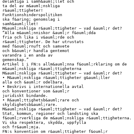
delaktiga i samh&auml;llet och
ta del av m&auml;nskliga
r&auml;ttigheter!
Funktionshinderspolitiken
ska f&aring; genomslag i
samh&auml;llet!
M&auml;nskliga r&auml;ttigheter – vad &auml;r det?
“Alla m&auml;nniskor &auml;r f&ouml;dda
fria och lika i v&auml;rde och
r&auml;ttigheter. De har utrustats
med f&ouml;rnuft och samvete
och b&ouml;r handla gentemot
varandra i en anda av
gemenskap.”
Artikel 1 i FN:s allm&auml;nna f&ouml;rklaring om de
m&auml;nskliga r&auml;ttigheterna
M&auml;nskliga r&auml;ttigheter – vad &auml;r det?
• M&auml;nskliga r&auml;ttigheter g&auml;ller
alla och &auml;r odelbara.
• Beskrivs i internationella avtal
och konventioner som &auml;r
juridiskt bindande.
• R&auml;ttighetsb&auml;rare och
skyldighetsb&auml;rare.
M&auml;nskliga r&auml;ttigheter – vad &auml;r det?
Stat, kommun, regioner och landsting ska
f&ouml;rverkliga de m&auml;nskliga r&auml;ttigheterna.
Vi ska respektera, skydda, uppfylla
och fr&auml;mja.
FN:s konvention om r&auml;ttigheter f&ouml;r