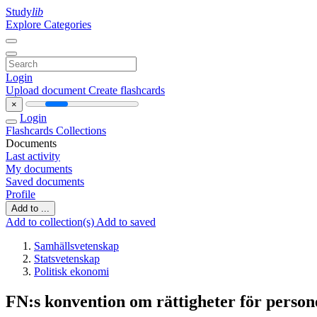
Study
lib
Explore Categories
Login
Upload document
Create flashcards
×
Login
Flashcards
Collections
Documents
Last activity
My documents
Saved documents
Profile
Add to ...
Add to collection(s)
Add to saved
Samhällsvetenskap
Statsvetenskap
Politisk ekonomi
FN:s konvention om rättigheter för perso