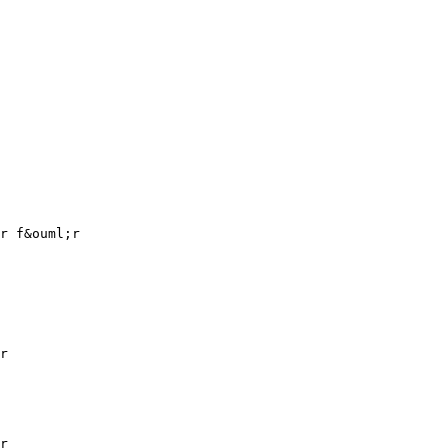
r f&ouml;r
r
r