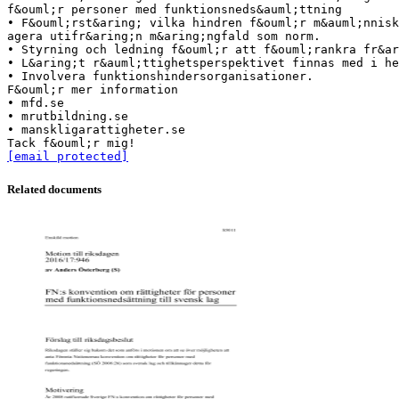
f&ouml;r personer med funktionsneds&auml;ttning
• F&ouml;rst&aring; vilka hindren f&ouml;r m&auml;nnisk
agera utifr&aring;n m&aring;ngfald som norm.
• Styrning och ledning f&ouml;r att f&ouml;rankra fr&ar
• L&aring;t r&auml;ttighetsperspektivet finnas med i he
• Involvera funktionshindersorganisationer.
F&ouml;r mer information
• mfd.se
• mrutbildning.se
• manskligarattigheter.se
[email protected]
Related documents