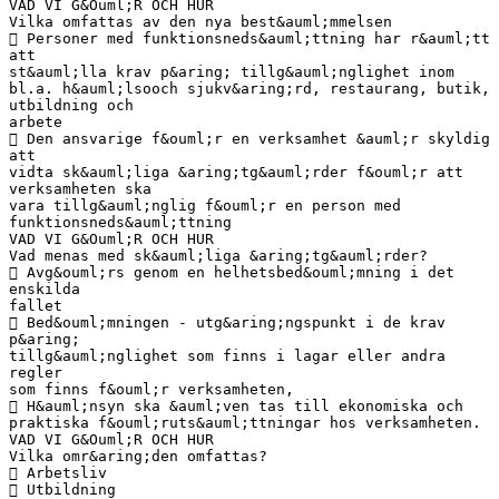
VAD VI G&Ouml;R OCH HUR
Vilka omfattas av den nya best&auml;mmelsen
 Personer med funktionsneds&auml;ttning har r&auml;tt
att
st&auml;lla krav p&aring; tillg&auml;nglighet inom
bl.a. h&auml;lsooch sjukv&aring;rd, restaurang, butik,
utbildning och
arbete
 Den ansvarige f&ouml;r en verksamhet &auml;r skyldig
att
vidta sk&auml;liga &aring;tg&auml;rder f&ouml;r att
verksamheten ska
vara tillg&auml;nglig f&ouml;r en person med
funktionsneds&auml;ttning
VAD VI G&Ouml;R OCH HUR
Vad menas med sk&auml;liga &aring;tg&auml;rder?
 Avg&ouml;rs genom en helhetsbed&ouml;mning i det
enskilda
fallet
 Bed&ouml;mningen - utg&aring;ngspunkt i de krav
p&aring;
tillg&auml;nglighet som finns i lagar eller andra
regler
som finns f&ouml;r verksamheten,
 H&auml;nsyn ska &auml;ven tas till ekonomiska och
praktiska f&ouml;ruts&auml;ttningar hos verksamheten.
VAD VI G&Ouml;R OCH HUR
Vilka omr&aring;den omfattas?
 Arbetsliv
 Utbildning