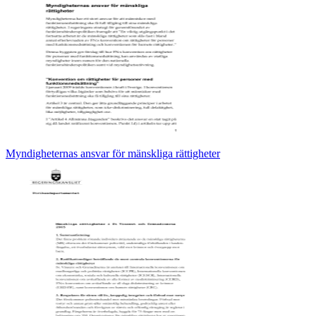
Myndigheternas ansvar för mänskliga rättigheter