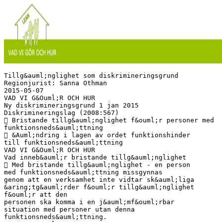
Tillg&auml;nglighet som diskrimineringsgrund
Regionjurist: Sanna Othman
2015-05-07
VAD VI G&Ouml;R OCH HUR
Ny diskrimineringsgrund 1 jan 2015
Diskrimineringslag (2008:567)
 Bristande tillg&auml;nglighet f&ouml;r personer med
funktionsneds&auml;ttning
 &Auml;ndring i lagen av ordet funktionshinder
till funktionsneds&auml;ttning
VAD VI G&Ouml;R OCH HUR
Vad inneb&auml;r bristande tillg&auml;nglighet
 Med bristande tillg&auml;nglighet - en person
med funktionsneds&auml;ttning missgynnas
genom att en verksamhet inte vidtar sk&auml;liga
&aring;tg&auml;rder f&ouml;r tillg&auml;nglighet
f&ouml;r att den
personen ska komma i en j&auml;mf&ouml;rbar
situation med personer utan denna
funktionsneds&auml;ttning.