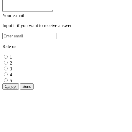
Your e-mail
Input it if you want to receive answer
Rate us
1
2
3
4
5
Cancel
Send