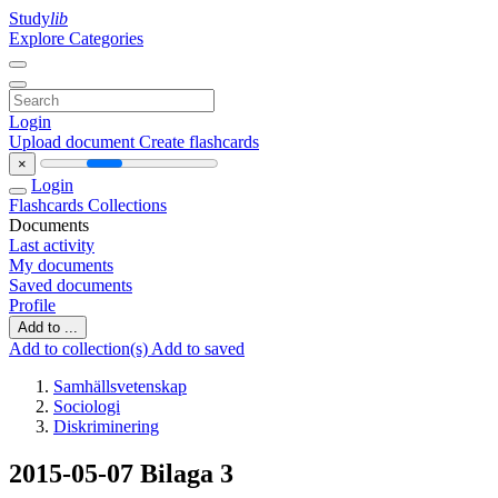
Study
lib
Explore Categories
Login
Upload document
Create flashcards
×
Login
Flashcards
Collections
Documents
Last activity
My documents
Saved documents
Profile
Add to ...
Add to collection(s)
Add to saved
Samhällsvetenskap
Sociologi
Diskriminering
2015-05-07 Bilaga 3