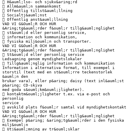
 H&auml;lso- och sjukv&aring;rd
 Allm&auml;n sammankomst
 Offentlig tillst&auml;llning
 Socialtj&auml;nst
 Offentlig anst&auml;llning
VAD VI G&Ouml;R OCH HUR
&Aring;tg&auml;rder f&ouml;r tillg&auml;nglighet
 st&ouml;d eller personlig service,
 information och kommunikation,
 fysiska milj&ouml;n och transporter.
VAD VI G&Ouml;R OCH HUR
&Aring;tg&auml;rder f&ouml;r tillg&auml;nglighet
 St&ouml;d eller personlig service
Ledsagning genom myndighetslokaler
 Tillg&auml;nglig information och kommunikation
Information i alternativa format, till exempel i
storstil (text med en st&ouml;rre teckenstorlek
&auml;n den
brukar vara), eller p&aring; daisy (text inl&auml;st
p&aring; CD-skiva
med goda s&ouml;km&ouml;jligheter).
 kontaktm&ouml;jligheter t.ex. via e-post och
personlig
service
 avskild plats f&ouml;r samtal vid myndighetskontakt
VAD VI G&Ouml;R OCH HUR
&Aring;tg&auml;rder f&ouml;r tillg&auml;nglighet
 Exempel p&aring; &aring;tg&auml;rder i den fysiska
milj&ouml;n
 Utj&auml;mning av tr&ouml;sklar