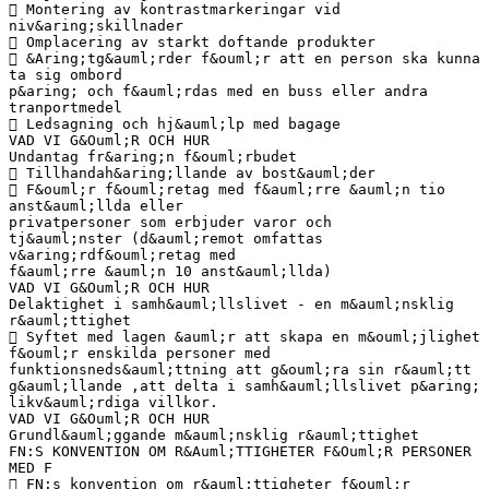
 Montering av kontrastmarkeringar vid
niv&aring;skillnader
 Omplacering av starkt doftande produkter
 &Aring;tg&auml;rder f&ouml;r att en person ska kunna
ta sig ombord
p&aring; och f&auml;rdas med en buss eller andra
tranportmedel
 Ledsagning och hj&auml;lp med bagage
VAD VI G&Ouml;R OCH HUR
Undantag fr&aring;n f&ouml;rbudet
 Tillhandah&aring;llande av bost&auml;der
 F&ouml;r f&ouml;retag med f&auml;rre &auml;n tio
anst&auml;llda eller
privatpersoner som erbjuder varor och
tj&auml;nster (d&auml;remot omfattas
v&aring;rdf&ouml;retag med
f&auml;rre &auml;n 10 anst&auml;llda)
VAD VI G&Ouml;R OCH HUR
Delaktighet i samh&auml;llslivet - en m&auml;nsklig
r&auml;ttighet
 Syftet med lagen &auml;r att skapa en m&ouml;jlighet
f&ouml;r enskilda personer med
funktionsneds&auml;ttning att g&ouml;ra sin r&auml;tt
g&auml;llande ,att delta i samh&auml;llslivet p&aring;
likv&auml;rdiga villkor.
VAD VI G&Ouml;R OCH HUR
Grundl&auml;ggande m&auml;nsklig r&auml;ttighet
FN:S KONVENTION OM R&Auml;TTIGHETER F&Ouml;R PERSONER
MED F
 FN:s konvention om r&auml;ttigheter f&ouml;r