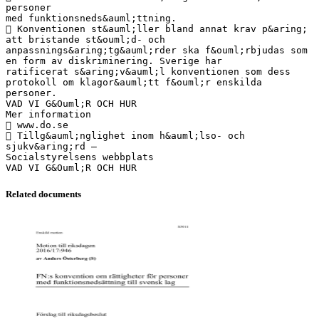
personer
med funktionsneds&auml;ttning.
 Konventionen st&auml;ller bland annat krav p&aring;
att bristande st&ouml;d- och
anpassnings&aring;tg&auml;rder ska f&ouml;rbjudas som
en form av diskriminering. Sverige har
ratificerat s&aring;v&auml;l konventionen som dess
protokoll om klagor&auml;tt f&ouml;r enskilda
personer.
VAD VI G&Ouml;R OCH HUR
Mer information
 www.do.se
 Tillg&auml;nglighet inom h&auml;lso- och
sjukv&aring;rd –
Socialstyrelsens webbplats
Related documents