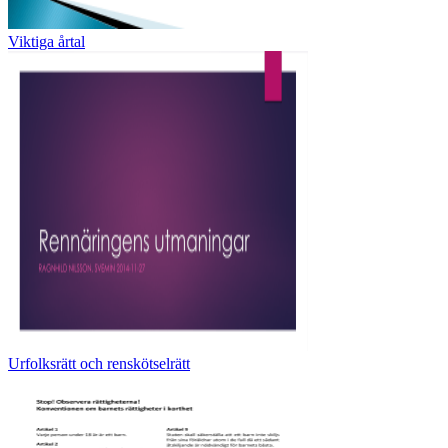
Viktiga årtal
Urfolksrätt och renskötselrätt