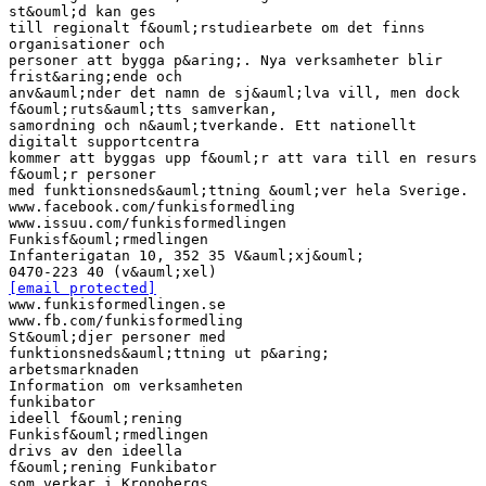
st&ouml;d kan ges
till regionalt f&ouml;rstudiearbete om det finns
organisationer och
personer att bygga p&aring;. Nya verksamheter blir
frist&aring;ende och
anv&auml;nder det namn de sj&auml;lva vill, men dock
f&ouml;ruts&auml;tts samverkan,
samordning och n&auml;tverkande. Ett nationellt
digitalt supportcentra
kommer att byggas upp f&ouml;r att vara till en resurs
f&ouml;r personer
med funktionsneds&auml;ttning &ouml;ver hela Sverige.
www.facebook.com/funkisformedling
www.issuu.com/funkisformedlingen
Funkisf&ouml;rmedlingen
Infanterigatan 10, 352 35 V&auml;xj&ouml;
[email protected]
www.funkisformedlingen.se
www.fb.com/funkisformedling
St&ouml;djer personer med
funktionsneds&auml;ttning ut p&aring;
arbetsmarknaden
Information om verksamheten
funkibator
ideell f&ouml;rening
Funkisf&ouml;rmedlingen
drivs av den ideella
f&ouml;rening Funkibator
som verkar i Kronobergs