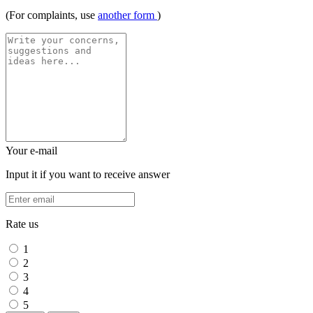
(For complaints, use
another form
)
Your e-mail
Input it if you want to receive answer
Rate us
1
2
3
4
5