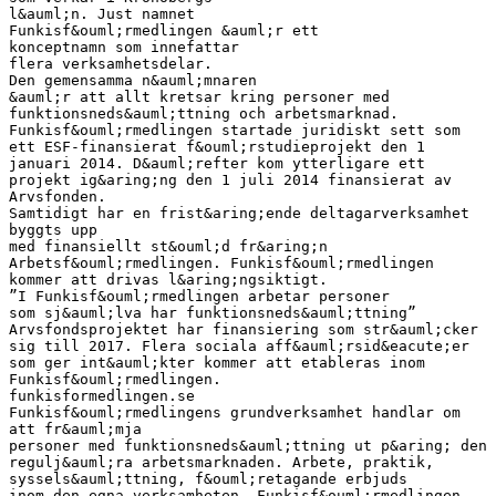
l&auml;n. Just namnet
Funkisf&ouml;rmedlingen &auml;r ett
konceptnamn som innefattar
flera verksamhetsdelar.
Den gemensamma n&auml;mnaren
&auml;r att allt kretsar kring personer med
funktionsneds&auml;ttning och arbetsmarknad.
Funkisf&ouml;rmedlingen startade juridiskt sett som
ett ESF-finansierat f&ouml;rstudieprojekt den 1
januari 2014. D&auml;refter kom ytterligare ett
projekt ig&aring;ng den 1 juli 2014 finansierat av
Arvsfonden.
Samtidigt har en frist&aring;ende deltagarverksamhet
byggts upp
med finansiellt st&ouml;d fr&aring;n
Arbetsf&ouml;rmedlingen. Funkisf&ouml;rmedlingen
kommer att drivas l&aring;ngsiktigt.
”I Funkisf&ouml;rmedlingen arbetar personer
som sj&auml;lva har funktionsneds&auml;ttning”
Arvsfondsprojektet har finansiering som str&auml;cker
sig till 2017. Flera sociala aff&auml;rsid&eacute;er
som ger int&auml;kter kommer att etableras inom
Funkisf&ouml;rmedlingen.
funkisformedlingen.se
Funkisf&ouml;rmedlingens grundverksamhet handlar om
att fr&auml;mja
personer med funktionsneds&auml;ttning ut p&aring; den
regulj&auml;ra arbetsmarknaden. Arbete, praktik,
syssels&auml;ttning, f&ouml;retagande erbjuds
inom den egna verksamheten. Funkisf&ouml;rmedlingen