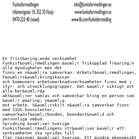
En frist&aring;ende verksamhet
Funkisf&ouml;rmedlingen &auml;r frikopplad fr&aring;n
alla myndigheter men det
finns en n&auml;ra samverkan. Arbetsf&ouml;rmedlingen,
F&ouml;rs&auml;kringskassan
och kommuners arbetsmarknadsverksamheter finns med i
styr- och utvecklingsgrupper. Det &auml;r viktigt att
alla ber&ouml;rda
akt&ouml;rer samlas och samverkar kring en person som
&auml;r p&aring; v&auml;g
mot arbete. S&auml;rskilt n&auml;ra samverkan finns
med SIUS-konsulenter,
samverkansf&ouml;rbunden, boendest&ouml;d och
personliga ombud.
Spridning &ouml;ver Sverige
Funkisf&ouml;rmedlingens str&auml;van &auml;r att
verksamheten ska spridas till
fler regioner &ouml;ver Sverige. Ett mindre ekonomiskt