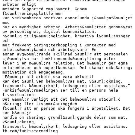
arbetar enligt
metoden Supported employment. Genom
f&ouml;reningsplattformen
kan verksamheten bedrivas annorlunda j&auml;mf&ouml;rt
med
hur en myndighet arbetar. Arbetss&auml;ttet genomsyras
av personlighet, digital kommunikation,
h&ouml;g tillg&auml;nglighet, kreativa l&ouml;sningar
och
mer frekvent &aring;terkoppling i kontakter med
arbetss&ouml;kande och arbetsgivare. En
annan avg&ouml;rande skillnad &auml;r att personalen
sj&auml;lva har funktionsneds&auml;ttning eller
lever i en n&auml;ra relation. Det h&auml;r ger egna
erfarenheter och expertkunskap. Det skapar ocks&aring;
motivation och engagemang.
”F&ouml;r att arbete ska vara aktuellt
kan det &auml;ven beh&ouml;vas mat, v&auml;ckning,
transport, k&ouml;rkort, ledsagning eller assistans.”
Funkisf&ouml;rmedlingen ser till en persons hela
livssituation.
Det &auml;r vanligt att det beh&ouml;vs st&ouml;d
p&aring; fler livsomr&aring;den
f&ouml;r att en person ska fungera i arbetslivet. Det
kan h&auml;r
handla om s&aring; grundl&auml;ggande delar som mat,
v&auml;ckning,
transport, k&ouml;rkort, ledsagning eller assistans.