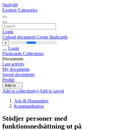
Study
lib
Explore Categories
Login
Upload document
Create flashcards
×
Login
Flashcards
Collections
Documents
Last activity
My documents
Saved documents
Profile
Add to ...
Add to collection(s)
Add to saved
Arts & Humanities
Kommunikation
Stödjer personer med
funktionsnedsättning ut på