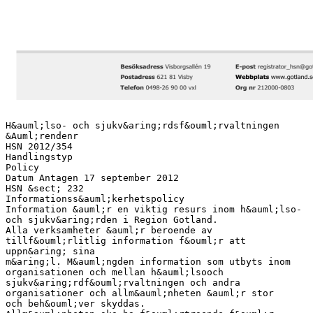
H&auml;lso- och sjukv&aring;rdsf&ouml;rvaltningen
&Auml;rendenr
HSN 2012/354
Handlingstyp
Policy
Datum Antagen 17 september 2012
HSN &sect; 232
Informationss&auml;kerhetspolicy
Information &auml;r en viktig resurs inom h&auml;lso-
och sjukv&aring;rden i Region Gotland.
Alla verksamheter &auml;r beroende av
tillf&ouml;rlitlig information f&ouml;r att
uppn&aring; sina
m&aring;l. M&auml;ngden information som utbyts inom
organisationen och mellan h&auml;lsooch
sjukv&aring;rdf&ouml;rvaltningen och andra
organisationer och allm&auml;nheten &auml;r stor
och beh&ouml;ver skyddas.