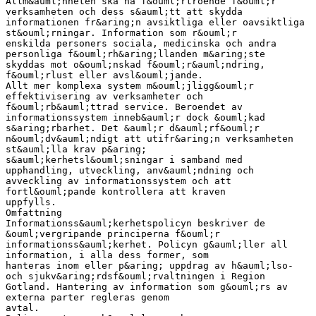
Allm&auml;nheten ska ha f&ouml;rtroende f&ouml;r
verksamheten och dess s&auml;tt att skydda
informationen fr&aring;n avsiktliga eller oavsiktliga
st&ouml;rningar. Information som r&ouml;r
enskilda personers sociala, medicinska och andra
personliga f&ouml;rh&aring;llanden m&aring;ste
skyddas mot o&ouml;nskad f&ouml;r&auml;ndring,
f&ouml;rlust eller avsl&ouml;jande.
Allt mer komplexa system m&ouml;jligg&ouml;r
effektivisering av verksamheter och
f&ouml;rb&auml;ttrad service. Beroendet av
informationssystem inneb&auml;r dock &ouml;kad
s&aring;rbarhet. Det &auml;r d&auml;rf&ouml;r
n&ouml;dv&auml;ndigt att utifr&aring;n verksamheten
st&auml;lla krav p&aring;
s&auml;kerhetsl&ouml;sningar i samband med
upphandling, utveckling, anv&auml;ndning och
avveckling av informationssystem och att
fortl&ouml;pande kontrollera att kraven
uppfylls.
Omfattning
Informationss&auml;kerhetspolicyn beskriver de
&ouml;vergripande principerna f&ouml;r
informationss&auml;kerhet. Policyn g&auml;ller all
information, i alla dess former, som
hanteras inom eller p&aring; uppdrag av h&auml;lso-
och sjukv&aring;rdsf&ouml;rvaltningen i Region
Gotland. Hantering av information som g&ouml;rs av
externa parter regleras genom
avtal.