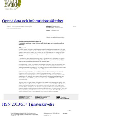
Öppna data och informationssäkerhet
HSN 2013/517 Tjänsteskrivelse