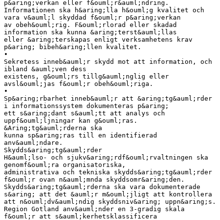
p&aring;verkan eller f&ouml;r&auml;ndring.
Informationen ska h&aring;lla h&ouml;g kvalitet och
vara v&auml;l skyddad f&ouml;r p&aring;verkan
av obeh&ouml;rig. F&ouml;rlorad eller skadad
information ska kunna &aring;terst&auml;llas
eller &aring;terskapas enligt verksamhetens krav
p&aring; bibeh&aring;llen kvalitet.
•
Sekretess inneb&auml;r skydd mot att information, och
ibland &auml;ven dess
existens, g&ouml;rs tillg&auml;nglig eller
avsl&ouml;jas f&ouml;r obeh&ouml;riga.
•
Sp&aring;rbarhet inneb&auml;r att &aring;tg&auml;rder
i informationssystem dokumenteras p&aring;
ett s&aring;dant s&auml;tt att analys och
uppf&ouml;ljningar kan g&ouml;ras.
&Aring;tg&auml;rderna ska
kunna sp&aring;ras till en identifierad
anv&auml;ndare.
Skydds&aring;tg&auml;rder
H&auml;lso- och sjukv&aring;rdf&ouml;rvaltningen ska
genomf&ouml;ra organisatoriska,
administrativa och tekniska skydds&aring;tg&auml;rder
f&ouml;r ovan n&auml;mnda skyddsomr&aring;den.
Skydds&aring;tg&auml;rderna ska vara dokumenterade
s&aring; att det &auml;r m&ouml;jligt att kontrollera
att n&ouml;dv&auml;ndig skyddsniv&aring; uppn&aring;s.
Region Gotland anv&auml;nder en 3-gradig skala
f&ouml;r att s&auml;kerhetsklassificera