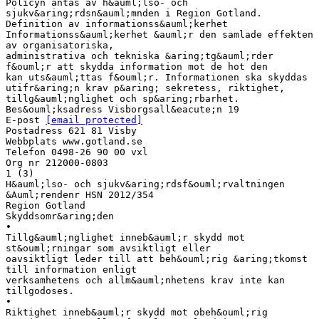
Policyn antas av h&auml;lso- och
sjukv&aring;rdsn&auml;mnden i Region Gotland.
Definition av informationss&auml;kerhet
Informationss&auml;kerhet &auml;r den samlade effekten
av organisatoriska,
administrativa och tekniska &aring;tg&auml;rder
f&ouml;r att skydda information mot de hot den
kan uts&auml;ttas f&ouml;r. Informationen ska skyddas
utifr&aring;n krav p&aring; sekretess, riktighet,
tillg&auml;nglighet och sp&aring;rbarhet.
Bes&ouml;ksadress Visborgsall&eacute;n 19
E-post
[email protected]
Postadress 621 81 Visby
Webbplats www.gotland.se
Telefon 0498-26 90 00 vxl
Org nr 212000-0803
1 (3)
H&auml;lso- och sjukv&aring;rdsf&ouml;rvaltningen
&Auml;rendenr HSN 2012/354
Region Gotland
Skyddsomr&aring;den
•
Tillg&auml;nglighet inneb&auml;r skydd mot
st&ouml;rningar som avsiktligt eller
oavsiktligt leder till att beh&ouml;rig &aring;tkomst
till information enligt
verksamhetens och allm&auml;nhetens krav inte kan
tillgodoses.
•
Riktighet inneb&auml;r skydd mot obeh&ouml;rig