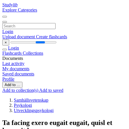
Study
lib
Explore Categories
Login
Upload document
Create flashcards
×
Login
Flashcards
Collections
Documents
Last activity
My documents
Saved documents
Profile
Add to ...
Add to collection(s)
Add to saved
Samhällsvetenskap
Psykologi
Utvecklingspsykologi
Ta facing exero eugait eugait, quisl et