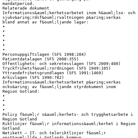
mandatperiod.
Relaterade dokument
Informationss&auml;kerhetsarbetet inom h&auml;lso- och
sjukv&aring;rdsf&ouml;rvaltningen p&aring;verkas
bland annat av f&ouml;ljande lagar:
•
•
•
•
•
•
Personuppgiftslagen (SFS 1998:204)
Patientdatalagen (SFS 2008:355)
Offentlighets- och sekretesslagen (SFS 2009:400)
Tryckfrihetsf&ouml;rordningen (SFS 1949:105)
Yttrandefrihetsgrundlagen (SFS 1991:1469)
Arkivlagen (SFS 1990:782)
Informationss&auml;kerhetsarbetet p&aring;verkas
ocks&aring; av f&ouml;ljande styrdokument inom
Region Gotland:
•
•
•
•
Policy f&ouml;r s&auml;kerhets- och trygghetsarbete i
Region Gotland
Riktlinjer f&ouml;r informationss&auml;kerhet i Region
Gotland
Netikett – IT- och teleriktlinjer f&ouml;r
anst&auml;llda i Gotlands kommun