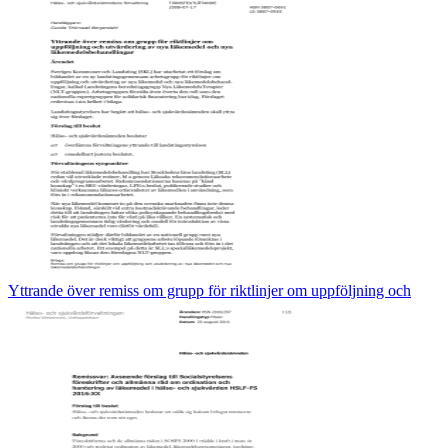
Yttrande över remiss om grupp för riktlinjer om uppföljning och