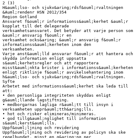
2 (3)
H&auml;lso- och sjukv&aring;rdsf&ouml;rvaltningen
&Auml;rendenr HSN 2012/354
Region Gotland
Ansvaret f&ouml;r informationss&auml;kerhet &auml;r
kopplat till det delegerade
verksamhetsansvaret. Det betyder att varje person som
&auml;r ansvarig f&ouml;r en
verksamhet ocks&aring; &auml;r ansvarig f&ouml;r
informationss&auml;kerheten inom den
verksamheten.
Varje anst&auml;lld ansvarar f&ouml;r att hantera och
skydda information enligt uppsatta
s&auml;kerhetsregler och att rapportera
misst&auml;nkta brister i informationss&auml;kerheten
enligt riktlinje f&ouml;r avvikelsehantering inom
h&auml;lso- och sjukv&aring;rdsf&ouml;rvaltningen.
Syfte
Arbetet med informationss&auml;kerhet ska leda till
att:
• den personliga integriteten skyddas enligt
g&auml;llande lagstiftning.
• medborgarnas lagliga r&auml;tt till insyn i
verksamheten uppr&auml;tth&aring;lls.
• hot och risker elimineras/minimeras.
• god tillg&auml;nglighet till information
s&auml;kerst&auml;lls.
Uppf&ouml;ljning och revidering
Uppf&ouml;ljning och revidering av policyn ska ske
regelbundet, minst en g&aring;ng per