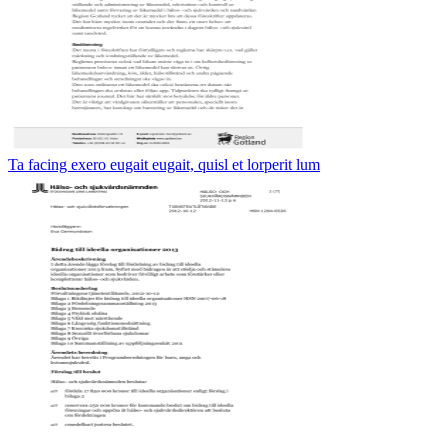
Ta facing exero eugait eugait, quisl et lorperit lum