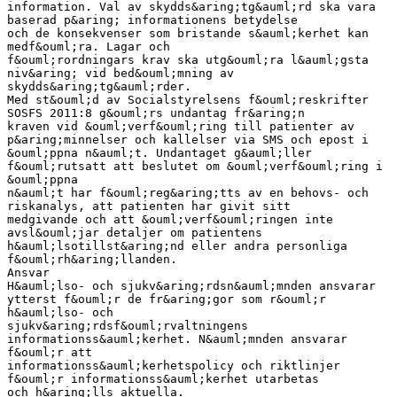
information. Val av skydds&aring;tg&auml;rd ska vara
baserad p&aring; informationens betydelse
och de konsekvenser som bristande s&auml;kerhet kan
medf&ouml;ra. Lagar och
f&ouml;rordningars krav ska utg&ouml;ra l&auml;gsta
niv&aring; vid bed&ouml;mning av
skydds&aring;tg&auml;rder.
Med st&ouml;d av Socialstyrelsens f&ouml;reskrifter
SOSFS 2011:8 g&ouml;rs undantag fr&aring;n
kraven vid &ouml;verf&ouml;ring till patienter av
p&aring;minnelser och kallelser via SMS och epost i
&ouml;ppna n&auml;t. Undantaget g&auml;ller
f&ouml;rutsatt att beslutet om &ouml;verf&ouml;ring i
&ouml;ppna
n&auml;t har f&ouml;reg&aring;tts av en behovs- och
riskanalys, att patienten har givit sitt
medgivande och att &ouml;verf&ouml;ringen inte
avsl&ouml;jar detaljer om patientens
h&auml;lsotillst&aring;nd eller andra personliga
f&ouml;rh&aring;llanden.
Ansvar
H&auml;lso- och sjukv&aring;rdsn&auml;mnden ansvarar
ytterst f&ouml;r de fr&aring;gor som r&ouml;r
h&auml;lso- och
sjukv&aring;rdsf&ouml;rvaltningens
informationss&auml;kerhet. N&auml;mnden ansvarar
f&ouml;r att
informationss&auml;kerhetspolicy och riktlinjer
f&ouml;r informationss&auml;kerhet utarbetas
och h&aring;lls aktuella.