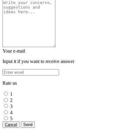
Your e-mail
Input it if you want to receive answer
Rate us
1
2
3
4
5
Cancel
Send