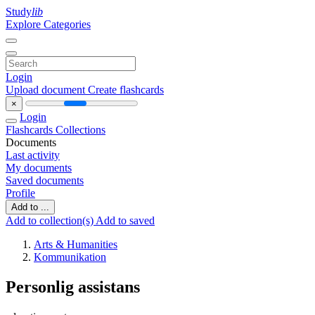
Study
lib
Explore Categories
Login
Upload document
Create flashcards
×
Login
Flashcards
Collections
Documents
Last activity
My documents
Saved documents
Profile
Add to ...
Add to collection(s)
Add to saved
Arts & Humanities
Kommunikation
Personlig assistans