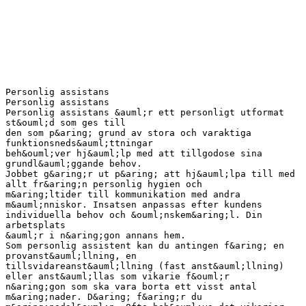
Personlig assistans
Personlig assistans
Personlig assistans &auml;r ett personligt utformat
st&ouml;d som ges till
den som p&aring; grund av stora och varaktiga
funktionsneds&auml;ttningar
beh&ouml;ver hj&auml;lp med att tillgodose sina
grundl&auml;ggande behov.
Jobbet g&aring;r ut p&aring; att hj&auml;lpa till med
allt fr&aring;n personlig hygien och
m&aring;ltider till kommunikation med andra
m&auml;nniskor. Insatsen anpassas efter kundens
individuella behov och &ouml;nskem&aring;l. Din
arbetsplats
&auml;r i n&aring;gon annans hem.
Som personlig assistent kan du antingen f&aring; en
provanst&auml;llning, en
tillsvidareanst&auml;llning (fast anst&auml;llning)
eller anst&auml;llas som vikarie f&ouml;r
n&aring;gon som ska vara borta ett visst antal
m&aring;nader. D&aring; f&aring;r du