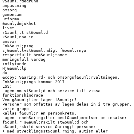
v&auml;rdegrund
anpassning
omsorg
gemensam
utforma
&ouml;dmjukhet
livet
r&auml;tt st&ouml;d
k&auml;nna in
ansvar
Enk&ouml;ping
sj&auml;lvst&auml;ndigt f&ouml;rnya
respektfullt bem&ouml;tande
meningsfull vardag
inflytande
Hj&auml;lp
du
&copy; V&aring;rd- och omsorgsf&ouml;rvaltningen,
Enk&ouml;pings kommun 2017
LSS:
Lagen om st&ouml;d och service till vissa
funktionshindrade
Vem g&auml;ller lagen f&ouml;r?
Personer som omfattas av lagen delas in i tre grupper,
varje grupp
kallas f&ouml;r en personkrets.
Lagen inneh&aring;ller best&auml;mmelser om insatser
f&ouml;r s&auml;rskilt st&ouml;d och
s&auml;rskild service &aring;t personer
• med utvecklingsst&ouml;rning, autism eller