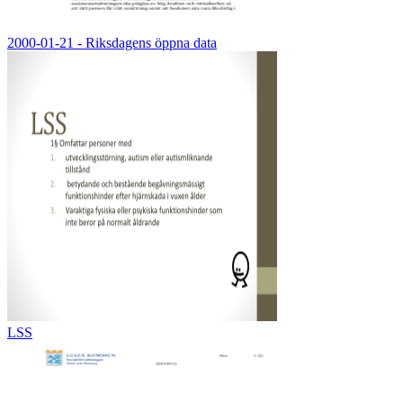
2000-01-21 - Riksdagens öppna data
LSS