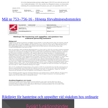
Mål nr 753--756-16 - Högsta förvaltningsdomstolen
Riktlinjer för hantering och uppgifter vid sjukdom hos ordinarie