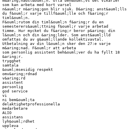
m&aring;nadsl&ouml;n. Ofta beh&ouml;vs det vikarier
som kan arbeta med kort varsel
n&auml;r n&aring;gon blir sjuk. D&aring; anst&auml;lls
du f&ouml;r varje tillf&auml;lle och f&aring;r
timl&ouml;n.
F&ouml;rutom din timl&ouml;n f&aring;r du en
semesterers&auml;ttning f&ouml;r varje arbetad
timme. Hur mycket du f&aring;r beror p&aring; din
l&ouml;n och din &aring;lder. Som anst&auml;lld
omfattas du av g&auml;llande kollektivavtal.
Utbetalning av din l&ouml;n sker den 27:e varje
m&aring;nad. F&ouml;r att arbeta
som personlig assistent beh&ouml;ver du ha fyllt 18
&aring;r.
trygghet
samtala
&ouml;msesidig respekt
omv&aring;rdnad
v&aring;rd
assistent
personlig
god service
vi
ni bem&ouml;ta
delaktighetprofessionella
medarbetare
ALIO
assistans
lyh&ouml;rdhet
uppleva