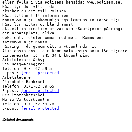
eller fylla i via Polisens hemsida: www.polisen.se.
N&auml;r du fyllt i den
skickar du det till Polisen.
K&auml;llan till information
Komin &auml;r Enk&ouml;pings kommuns intran&auml;t.
H&auml;r hittar du bland annat
aktuell information om vad som h&auml;nder p&aring;
din arbetsplats, olika
dokument, telefonnummer med mera. Kommunens
intran&auml;t Komin
n&aring;r du genom ditt anv&auml;ndar-id.
Alio assistans – din kommunala assistansutf&ouml;rare
Linbanegatan 10, 745 34 Enk&ouml;ping
Arbetsledare &shy;
Siv Rosg&aring;rdh
Telefon: 0171-62 59 51
E-post:
[email protected]
Arbetsledare
Elisabeth Rambrant
Telefon: 0171-62 59 65
E-post:
[email protected]
Resultatenhetschef
Maria Vahlstr&ouml;m
Telefon: 0171-62 59 76
E-post:
[email protected]
Related documents