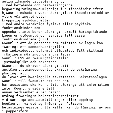
autismliknande tillst&aring;nd,
• med betydande och best&aring;ende
beg&aring;vningsm&auml;ssigt funktionshinder efter
hj&auml;rnskada i vuxen &aring;lder f&ouml;ranledd av
yttre v&aring;ld eller
kroppslig sjukdom, eller
• med andra varaktiga fysiska eller psykiska
funktionshinder som
uppenbart inte beror p&aring; normalt &aring;ldrande.
Lagen om st&ouml;d och service till vissa
funktionshindrade (LSS)
G&ouml;r att de personer som omfattas av lagen kan
f&aring; ett sammanh&aring;llet
och individuellt utformat st&ouml;d. Till skillnad
fr&aring;n m&aring;nga andra lagar
&auml;r LSS en r&auml;ttighetslag.
Tystnadsplikt och sekretess
N&auml;r du skriver p&aring; ditt
anst&auml;llningsunderlag skriver du ocks&aring;
p&aring; att
du lovar att h&aring;lla sekretessen. Sekretesslagen
&auml;r till f&ouml;r att den som
har assistans ska kunna lita p&aring; att information
inte f&ouml;rs vidare till
annan verksamhet eller person.
Utdrag fr&aring;n belastningsregistret
Vid samtliga anst&auml;llningar eller uppdrag
beg&auml;r vi utdrag fr&aring;n Polisens
belastningsregister. Blanketten kan du f&aring; av oss
i pappersform