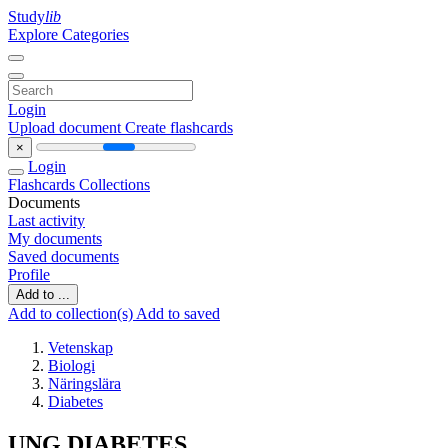
Study
lib
Explore Categories
Login
Upload document
Create flashcards
×
Login
Flashcards
Collections
Documents
Last activity
My documents
Saved documents
Profile
Add to ...
Add to collection(s)
Add to saved
Vetenskap
Biologi
Näringslära
Diabetes
UNG DIABETES