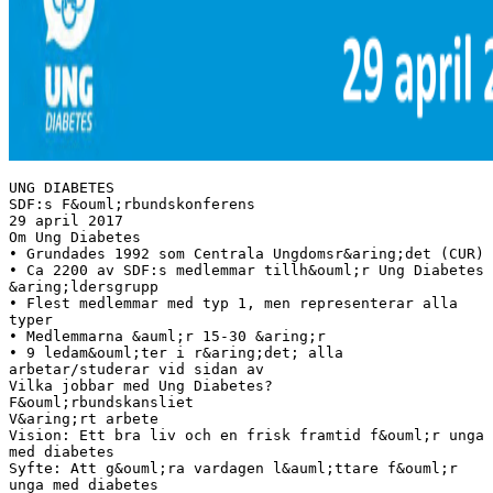
UNG DIABETES
SDF:s F&ouml;rbundskonferens
29 april 2017
Om Ung Diabetes
• Grundades 1992 som Centrala Ungdomsr&aring;det (CUR)
• Ca 2200 av SDF:s medlemmar tillh&ouml;r Ung Diabetes
&aring;ldersgrupp
• Flest medlemmar med typ 1, men representerar alla
typer
• Medlemmarna &auml;r 15-30 &aring;r
• 9 ledam&ouml;ter i r&aring;det; alla
arbetar/studerar vid sidan av
Vilka jobbar med Ung Diabetes?
F&ouml;rbundskansliet
V&aring;rt arbete
Vision: Ett bra liv och en frisk framtid f&ouml;r unga
med diabetes
Syfte: Att g&ouml;ra vardagen l&auml;ttare f&ouml;r
unga med diabetes