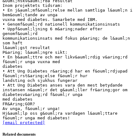
&Ouml;nskv&auml;rda resultat
Inom projektets tidsram:
• En j&auml;mf&ouml;relse mellan samtliga l&auml;n i
bem&ouml;tande av unga
vuxna med diabetes. Samarbete med IBM.
• Genomf&ouml;rd nationell kommunikationsinsats
• Uppf&ouml;ljning 6 m&aring;nader efter
genomf&ouml;rd
kommunikationsinsats med fokus p&aring; de l&auml;n
som haft
l&auml;gst resultat
P&aring; l&auml;ngre sikt:
• En b&auml;ttre och mer likv&auml;rdig v&aring;rd
f&ouml;r unga vuxna med
diabetes
• Att Ung Diabetes r&aring;d har en f&ouml;rdjupad
f&ouml;rst&aring;else f&ouml;r hur
landsting och sjukhus fungerar
• Att Ung Diabetes anses vara den mest betydande
instansen n&auml;r det g&auml;ller fr&aring;gor om
diabetesv&aring;rd f&ouml;r unga
med diabetes
FR&Aring;GOR?
Av unga, f&ouml;r unga!
Hj&auml;lp oss g&ouml;ra vardagen l&auml;ttare
[email protected]
Related documents