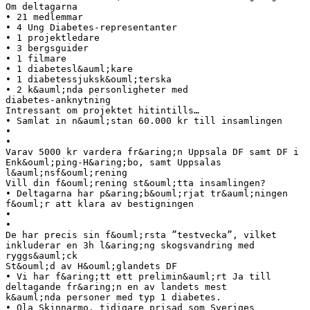
Om deltagarna
• 21 medlemmar
• 4 Ung Diabetes-representanter
• 1 projektledare
• 3 bergsguider
• 1 filmare
• 1 diabetesl&auml;kare
• 1 diabetessjuksk&ouml;terska
• 2 k&auml;nda personligheter med
diabetes-anknytning
Intressant om projektet hitintills…
• Samlat in n&auml;stan 60.000 kr till insamlingen
•
•
Varav 5000 kr vardera fr&aring;n Uppsala DF samt DF i
Enk&ouml;ping-H&aring;bo, samt Uppsalas
l&auml;nsf&ouml;rening
Vill din f&ouml;rening st&ouml;tta insamlingen?
• Deltagarna har p&aring;b&ouml;rjat tr&auml;ningen
f&ouml;r att klara av bestigningen
•
•
De har precis sin f&ouml;rsta ”testvecka”, vilket
inkluderar en 3h l&aring;ng skogsvandring med
ryggs&auml;ck
St&ouml;d av H&ouml;glandets DF
• Vi har f&aring;tt ett prelimin&auml;rt Ja till
deltagande fr&aring;n en av landets mest
k&auml;nda personer med typ 1 diabetes.
• Ola Skinnarmo, tidigare prisad som Sveriges