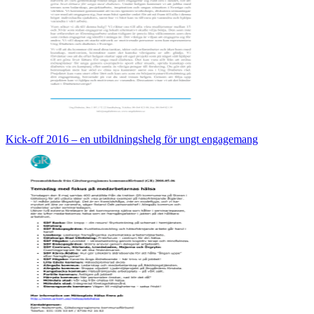
Kick-off 2016 – en utbildningshelg för ungt engagemang