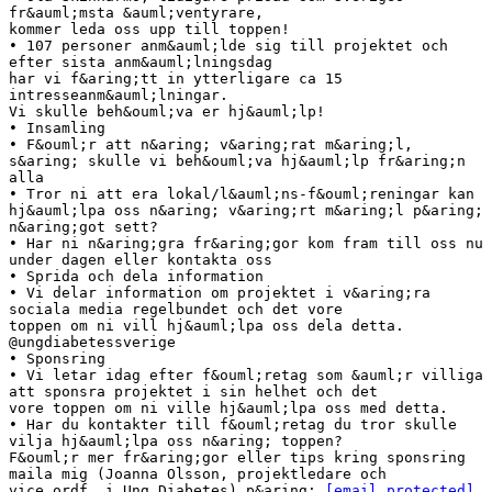
fr&auml;msta &auml;ventyrare,
kommer leda oss upp till toppen!
• 107 personer anm&auml;lde sig till projektet och
efter sista anm&auml;lningsdag
har vi f&aring;tt in ytterligare ca 15
intresseanm&auml;lningar.
Vi skulle beh&ouml;va er hj&auml;lp!
• Insamling
• F&ouml;r att n&aring; v&aring;rat m&aring;l,
s&aring; skulle vi beh&ouml;va hj&auml;lp fr&aring;n
alla
• Tror ni att era lokal/l&auml;ns-f&ouml;reningar kan
hj&auml;lpa oss n&aring; v&aring;rt m&aring;l p&aring;
n&aring;got sett?
• Har ni n&aring;gra fr&aring;gor kom fram till oss nu
under dagen eller kontakta oss
• Sprida och dela information
• Vi delar information om projektet i v&aring;ra
sociala media regelbundet och det vore
toppen om ni vill hj&auml;lpa oss dela detta.
@ungdiabetessverige
• Sponsring
• Vi letar idag efter f&ouml;retag som &auml;r villiga
att sponsra projektet i sin helhet och det
vore toppen om ni ville hj&auml;lpa oss med detta.
• Har du kontakter till f&ouml;retag du tror skulle
vilja hj&auml;lpa oss n&aring; toppen?
F&ouml;r mer fr&aring;gor eller tips kring sponsring
maila mig (Joanna Olsson, projektledare och
vice ordf. i Ung Diabetes) p&aring;
[email protected]