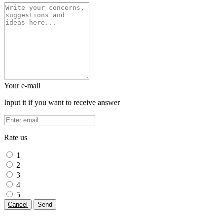
Your e-mail
Input it if you want to receive answer
Rate us
1
2
3
4
5
Cancel
Send