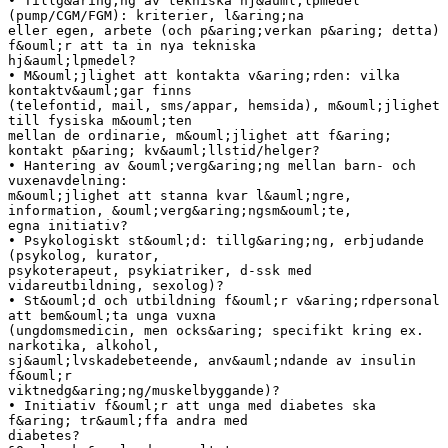
• Tillg&aring;ng av tekniska hj&auml;lpmedel
(pump/CGM/FGM): kriterier, l&aring;na
eller egen, arbete (och p&aring;verkan p&aring; detta)
f&ouml;r att ta in nya tekniska
hj&auml;lpmedel?
• M&ouml;jlighet att kontakta v&aring;rden: vilka
kontaktv&auml;gar finns
(telefontid, mail, sms/appar, hemsida), m&ouml;jlighet
till fysiska m&ouml;ten
mellan de ordinarie, m&ouml;jlighet att f&aring;
kontakt p&aring; kv&auml;llstid/helger?
• Hantering av &ouml;verg&aring;ng mellan barn- och
vuxenavdelning:
m&ouml;jlighet att stanna kvar l&auml;ngre,
information, &ouml;verg&aring;ngsm&ouml;te,
egna initiativ?
• Psykologiskt st&ouml;d: tillg&aring;ng, erbjudande
(psykolog, kurator,
psykoterapeut, psykiatriker, d-ssk med
vidareutbildning, sexolog)?
• St&ouml;d och utbildning f&ouml;r v&aring;rdpersonal
att bem&ouml;ta unga vuxna
(ungdomsmedicin, men ocks&aring; specifikt kring ex.
narkotika, alkohol,
sj&auml;lvskadebeteende, anv&auml;ndande av insulin
f&ouml;r
viktnedg&aring;ng/muskelbyggande)?
• Initiativ f&ouml;r att unga med diabetes ska
f&aring; tr&auml;ffa andra med
diabetes?