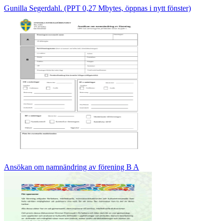
Gunilla Segerdahl. (PPT 0,27 Mbytes, öppnas i nytt fönster)
Ansökan om namnändring av förening B A