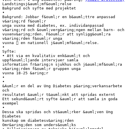
Landstingsj&auml;mf&ouml;relse
Bakgrund och syfte med projektet
•
Bakgrund: Jobbar f&ouml;r en b&auml;ttre anpassad
v&aring;rd f&ouml;r
unga vuxna med diabetes, ex. individanpassad
v&aring;rd och &ouml;verg&aring;ngen mellan barn- och
vuxenv&aring;rden. F&ouml;r att synligg&ouml;ra
v&aring;rden f&ouml;r unga
vuxna  en nationell j&auml;mf&ouml;relse.
•
Syfte:
• Att via en kvalitativ enk&auml;t och
uppf&ouml;ljande intervjuer samla
information fr&aring;n sjukhus och j&auml;mf&ouml;ra
v&aring;rden f&ouml;r gruppen unga
vuxna 18-25 &aring;r
•
•
&Auml;r en del av Ung Diabetes p&aring;verkansarbete
och
resultatet &auml;r t&auml;nkt att spridas externt
Ett sekund&auml;rt syfte &auml;r att samla in goda
exempel
•
Dessa ska spridas och st&auml;rker &auml;ven Ung
Diabetes
kunskap om diabetesv&aring;rden
Omr&aring;den som unders&ouml;ks