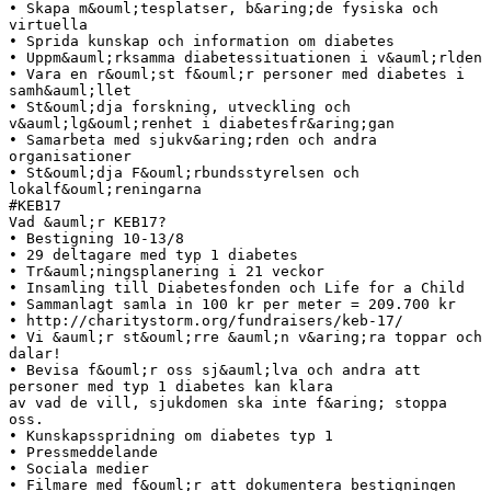
• Skapa m&ouml;tesplatser, b&aring;de fysiska och
virtuella
• Sprida kunskap och information om diabetes
• Uppm&auml;rksamma diabetessituationen i v&auml;rlden
• Vara en r&ouml;st f&ouml;r personer med diabetes i
samh&auml;llet
• St&ouml;dja forskning, utveckling och
v&auml;lg&ouml;renhet i diabetesfr&aring;gan
• Samarbeta med sjukv&aring;rden och andra
organisationer
• St&ouml;dja F&ouml;rbundsstyrelsen och
lokalf&ouml;reningarna
#KEB17
Vad &auml;r KEB17?
• Bestigning 10-13/8
• 29 deltagare med typ 1 diabetes
• Tr&auml;ningsplanering i 21 veckor
• Insamling till Diabetesfonden och Life for a Child
• Sammanlagt samla in 100 kr per meter = 209.700 kr
• http://charitystorm.org/fundraisers/keb-17/
• Vi &auml;r st&ouml;rre &auml;n v&aring;ra toppar och
dalar!
• Bevisa f&ouml;r oss sj&auml;lva och andra att
personer med typ 1 diabetes kan klara
av vad de vill, sjukdomen ska inte f&aring; stoppa
oss.
• Kunskapsspridning om diabetes typ 1
• Pressmeddelande
• Sociala medier
• Filmare med f&ouml;r att dokumentera bestigningen