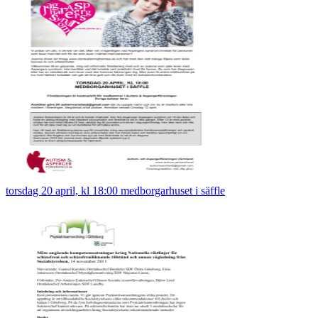
torsdag 20 april, kl 18:00 medborgarhuset i säffle