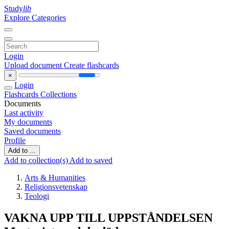
Study
lib
Explore Categories
Login
Upload document
Create flashcards
×
Login
Flashcards
Collections
Documents
Last activity
My documents
Saved documents
Profile
Add to ...
Add to collection(s)
Add to saved
Arts & Humanities
Religionsvetenskap
Teologi
VAKNA UPP TILL UPPSTÅNDELSEN