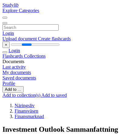
Study
lib
Explore Categories
Login
Upload document
Create flashcards
×
Login
Flashcards
Collections
Documents
Last activity
My documents
Saved documents
Profile
Add to ...
Add to collection(s)
Add to saved
Näringsliv
Finansväsen
Finansmarknad
Investment Outlook Sammanfattning