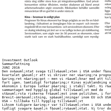
Investment Outlook Sammanfattning JUNI 2016 Den ov&auml;ntat svaga tillv&auml;xten i USA under f&ouml;rsta kvartalet g&ouml;r att vi skriver ner v&aring;ra prognoser f&ouml;r &aring;ret n&aring;got – men vi r&auml;knar med att tillv&auml;xten skjuter fart igen. Samtidigt fortg&aring;r Kinas mjuklandning och ekonomin i Europa lunkar p&aring; i stabil takt. Vi r&auml;knar sammantaget med hygglig global tillv&auml;xt med de st&ouml;rsta riskerna fr&auml;mst inom politiken, i form av Brexit-omr&ouml;stning, sp&auml;nningar inom EU och USA-val. USA – tillbaka till hygglig tillv&auml;xt Liksom tidigare &aring;r var tillv&auml;xten i USA under f&ouml;rsta kvartalet tydligt svagare &auml;n f&ouml;rv&auml;ntat. Vi tror dock inte att svagheten speglar en underliggande inbromsning i ekonomin. Oron f&ouml;r en industriledd recession har bedarrat samtidigt som de finansiella f&ouml;rh&aring;llandena &aring;ter f&ouml;rb&auml;ttrats. Hush&aring;llens goda ekonomi till trots &auml;r sparandet relativt h&ouml;gt. Vi ser utsikter till f&ouml;rb&auml;ttrad konsumtion fram&ouml;ver, tack vare en &ouml;kande syssels&auml;ttning och effekter av det relativt sett l&aring;ga oljepriset. Vi r&auml;knar med att f&ouml;rnyad styrka i ekonomin g&ouml;r att centralbanken h&ouml;jer styrr&auml;ntan i juli och december samt ytterligare tv&aring; g&aring;nger under n&auml;sta &aring;r. Europa – ekonomin st&aring;r emot politisk oro Tillv&auml;xten i Euro-zonen forts&auml;tter att utvecklas stabilt. Hush&aring;llen &auml;r den viktigaste tillv&auml;xtmotorn, tack vare stigande syssels&auml;ttning, l&aring;g inflation och l&aring;ga r&auml;ntor. ECB forts&auml;tter att bedriva en expansiv penningpolitik, inflationen f&ouml;rv&auml;ntas likv&auml;l f&ouml;rbli l&aring;g l&auml;nge. Vi r&auml;knar med en stabil om &auml;n inte kraftig tillv&auml;xt. De st&ouml;rsta riskerna finns p&aring; det politiska omr&aring;det, i n&auml;rtid i form av Brexit-omr&ouml;stning och p&aring; lite sikt i form av strukturfr&aring;gor kring v&auml;gen fram f&ouml;r unionen. F&ouml;r Storbritanniens del bromsar ekonomin in kraftigt under f&ouml;rsta halv&aring;ret, i avvaktan p&aring; Brexit-resultatet. Vi r&auml;knar med att majoriteten r&ouml;star f&ouml;r att stanna i EU – vilket g&ouml;r de ekonomiska effekterna begr&auml;nsade. Sverige – stark inhemsk efterfr&aring;gan driver tillv&auml;xt Svensk ekonomi utvecklas i mycket god takt. Den snabba BNP&ouml;kningen drivs av stark inhemsk efterfr&aring;gan samtidigt som den relativt svaga kronan gynnar exporten. Den inhemska efterfr&aring;gan drivs fr&auml;mst av rekordh&ouml;ga tal kring offentlig konsumtion och investeringar, mycket till f&ouml;ljd av flyktingrelaterade utgifter vilket i n&auml;sta steg st&auml;ller stora krav p&aring; integrationspolitiken. God privatkonsumtion st&ouml;ttar tillv&auml;xten, medan obalanser p&aring; bland annat arbetsmarknaden utg&ouml;r orosmoln. Riksbanken beh&aring;ller sannolikt minusr&auml;ntan till en god bit in under n&auml;sta &aring;r. Kina – bromsar in enligt plan Prognoser f&ouml;r Kinas ekonomi har l&auml;nge pr&auml;glats av oro f&ouml;r en h&aring;rdlandning, i k&ouml;lvattnet av &ouml;verg&aring;ngen fr&aring;n en export- och investeringsledd till en mer konsumtions- och servicedriven ekonomi. Efter en skakig inledning p&aring; &aring;ret ser vi nu tydliga tecken p&aring; stabilisering. Servicesektorn, som utg&ouml;r mer &auml;n 50 procent av ekonomin, v&auml;xer starkt tack vare en stark hush&aring;llssektor, samtidigt som myndig- heter st&ouml;ttar finanssystem och tillv&auml;xt via l&auml;ttare penningpolitik och &ouml;kade investeringar. V&aring;r prognos om fortsatt mjuklandning st&aring;r fast. Tillv&auml;xtmarknader – fortsatt l&aring;ga r&aring;varupriser s&auml;tter press Stabiliseringen i oljepriset ger andrum &aring;t m&aring;nga h&aring;rt tr&auml;ngda EM-ekonomier. Men r&aring;varupriserna &auml;r fortfarande besv&auml;rande l&aring;ga och m&aring;nga l&auml;nder brottas ocks&aring; med strukturella problem. R&auml;nteh&ouml;jningar i USA kan ocks&aring; st&auml;rka dollarn, vilket &auml;r negativt f&ouml;r dessa ekonomier. Asiens tillv&auml;xtekonomier forts&auml;tter visa snabb och stabil tillv&auml;xt. Latinamerika, som ekonomiskt domineras av Brasilien, tyngs av problemen ovan. Detsamma g&auml;ller Ryssland, medan bilden &auml;r ljusare i &ouml;vriga &Ouml;steuropa, med stabila ekonomier, god inhemsk efterfr&aring;gan och huvuddelen av sin export till v&auml;stra Europa. Aktier – i v&auml;ntan p&aring; stigande vinster De senaste m&aring;naderna har den globala aktiemarknaden bjudit p&aring; goda kursuppg&aring;ngar drivet av svagare dollar, stigande r&aring;varupriser och stabilare makrodata fr&aring;n fr&auml;mst Kina. Industrikonjunkturen har visserligen stabiliserats, men brist p&aring; klara trender, relativt h&ouml;ga b&ouml;rsv&auml;rderingar och os&auml;kerhet kring vinsterna g&ouml;r oss f&ouml;rsiktiga i det korta perspektivet. Givet v&aring;r syn om successivt starkare global konjunktur och l&aring;ngsamt stigande vinster &auml;r vi mer positiva till aktier p&aring; sikt. B&auml;st f&ouml;ruts&auml;ttningar ser vi i Europa och i Asien. St&ouml;rst &auml;r motvinden f&ouml;r r&aring;varuberoende tillv&auml;xtl&auml;nder, fr&auml;mst i Latinamerika och Ryssland. R&auml;ntor – fortsatt l&aring;ga r&auml;ntor, m&ouml;jligheter f&ouml;r High Yield M&aring;ttlig global tillv&auml;xt, fortsatt l&aring;g inflation och kraftfulla stimulanser fr&aring;n centralbankerna talar f&ouml;r fortsatt extremt l&aring;ga r&auml;ntor. I USA kommer styrr&auml;ntan att justeras upp&aring;t och v&aring;ra prognoser pekar p&aring; en f&ouml;rsta h&ouml;jning i juli och sedan ytterligare en i december. Det l&aring;ga r&auml;ntel&auml;get, kombinerat med utsikter till l&aring;ngsamt stigande l&aring;ngr&auml;ntor, g&ouml;r att vi ser mycket l&aring;g eller ingen potential f&ouml;r traditionella r&auml;nteplaceringar i exempelvis statspapper. M&ouml;jligheterna &auml;r b&auml;ttre f&ouml;r f&ouml;retagsobligationer, fr&auml;mst inom High Yield. Risken i dessa &auml;r dock betydligt h&ouml;gre och kortsiktiga, relativt kraftiga nedg&aring;ngar kan inte uteslutas. Alternativa investeringar – blandade f&ouml;ruts&auml;ttningar Oljepriset har det senaste kvartalet v&auml;nt kraftigt upp. Balansen mellan utbud och efterfr&aring;gan &auml;r nu p&aring; en b&auml;ttre niv&aring;. Den fortsatta rekordproduktionen inom OPEC kan dock &auml;ven fram&ouml;ver orsaka sv&auml;ngningar i oljepriset. V&aring;r prognos &auml;r att oljepriset kommer att ligga runt dagens niv&aring; &auml;ven mot slutet av &aring;ret, &auml;ven om s&auml;songsm&auml;ssiga faktorer (t.ex. &ouml;kat bilk&ouml;rande under sommaren) periodvis kan lyfta priset ytterligare. Efter &aring;rets inledande turbulens har marknadsklimatet stabiliserats n&aring;got, vilket bland annat resulterat i tecken p&aring; tydligare marknadstrender. Det b&ouml;r ge b&auml;ttre f&ouml;ruts&auml;ttningar f&ouml;r flera hedgestrategier att hitta m&ouml;jligheter till avkastning. Taktisk f&ouml;rv&auml;ntad risk och avkastning Taktisk f&ouml;rv&auml;ntad avkastning bygger p&aring; SEB:s HouseView fr&aring;n 2016-05-11. TILLG&Aring;NG TAKTISK F&Ouml;RV&Auml;NTAN (&Aring;RSSIFFROR) INDEX/UNDERLAG F&Ouml;R BER&Auml;KNINGEN AVKASTNING RISK 5,5% 6,4% 9,6% 12,3% 15,6% 13,6% MSCI World All Countries index i lokala valutor MSCI EM TR i lokala valutor SIX Portfolio Return Index i SEK -2,2% 1,9% 5,7% 7,1% 3,1% 2,8% 4,4% 14,3% OMRX T-bonds i SEK IBOXX Investment Grade Index i USD IBOXX High Yield Index i USD JP Morgan Emerging Markets Bond Index i lokal valuta N/A* N/A** N/A* N/A** AKTIER Globala Tillv&auml;xtmarknader Svenska R&Auml;NTEB&Auml;RANDE Statsobligationer F&ouml;retagsobligationer Investment grade (IG) F&ouml;retagsobligationer High Yield (HY) Tillv&auml;xtmarknadsobligationer (EM Debt) ALTERNATIVA INVESTERINGAR Hedgefonder R&aring;varor * D&aring; hedgefonder best&aring;r av s&aring; skilda undertillg&aring;ngsslag, anser vi det ej relevant att st&auml;lla n&aring;gon &ouml;vergripande prognos f&ouml;r tillg&aring;ngsslaget. ** P&aring; grund av osedvanligt stora r&ouml;relser inom tillg&aring;ngsslaget r&aring;varor, v&auml;ljer vi f&ouml;r stunden att inte st&auml;lla prognoser f&ouml;r dessa tillg&aring;ngsslag. REGIONER KOMMENTAR Sverige POSITIV • Stark inhemsk efterfr&aring;gan och &ouml;kad export g&ouml;r att svensk ekonomi utvecklas i mycket god takt. • Gradvis &ouml;kande global tillv&auml;xt b&ouml;r gynna den exporttunga Stockholmsb&ouml;rsen. &Ouml;vriga Europa POSITIV • Relativt svag men fortsatt stabil tillv&auml;xt f&ouml;r Euro-zonen. Resultatet av Brexit-omr&ouml;stningen kan p&aring;verka den fortsatta utvecklingen. • Rimliga v&auml;rderingar och hyggliga vinstutsikter talar f&ouml;r europeiska aktier. USA neutral • F&ouml;rnyad styrka i amerikansk ekonomi kan f&aring; centralbanken att h&ouml;ja styrr&auml;ntan igen i juli. • B&auml;ttre fart i ekonomin talar f&ouml;r amerikanska aktier, men relativt h&ouml;ga v&auml;rderingar d&auml;mpar. Tillv&auml;xtmarknader NEGATIV • Splittrad bild f&ouml;r v&auml;rldens tillv&auml;xtmarknader – m&aring;nga l&auml;nder pressas av l&aring;ga r&aring;varupriser. • Stabilare r&aring;varupriser och &ouml;kande global tillv&auml;xt kan ge st&ouml;d till pressade l&auml;nder, ekonomier och b&ouml;rser. Kina Neutral • Efter en skakig inledning p&aring; &aring;ret stabiliseras Kinas ekonomi – ser ut att mjuklanda enligt plan. • F&ouml;rv&auml;ntad stabilisering i ekonomin b&ouml;r &auml;ven ge st&ouml;d till aktiemarknaden. Denna rapport publicerades den 31 maj 2016. Rapportens inneh&aring;ll baseras p&aring; information och analys tillg&auml;nglig f&ouml;re den 25 maj 2016 Historisk avkastning utg&ouml;r ingen garanti f&ouml;r framtida avkastning. V&auml;rdet p&aring; dina fondandelar och andra finansiella instrument kan b&aring;de stiga och falla och det &auml;r d&auml;rf&o