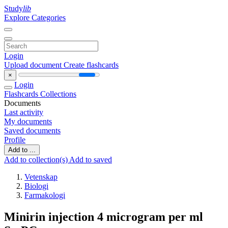
Study
lib
Explore Categories
Login
Upload document
Create flashcards
×
Login
Flashcards
Collections
Documents
Last activity
My documents
Saved documents
Profile
Add to ...
Add to collection(s)
Add to saved
Vetenskap
Biologi
Farmakologi
Minirin injection 4 microgram per ml