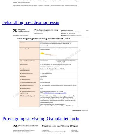
behandling med desmopressin
Provtagningsanvisning Osmolalitet i urin