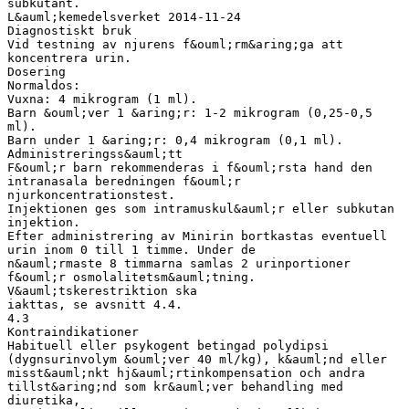
subkutant.
L&auml;kemedelsverket 2014-11-24
Diagnostiskt bruk
Vid testning av njurens f&ouml;rm&aring;ga att
koncentrera urin.
Dosering
Normaldos:
Vuxna: 4 mikrogram (1 ml).
Barn &ouml;ver 1 &aring;r: 1-2 mikrogram (0,25-0,5
ml).
Barn under 1 &aring;r: 0,4 mikrogram (0,1 ml).
Administreringss&auml;tt
F&ouml;r barn rekommenderas i f&ouml;rsta hand den
intranasala beredningen f&ouml;r
njurkoncentrationstest.
Injektionen ges som intramuskul&auml;r eller subkutan
injektion.
Efter administrering av Minirin bortkastas eventuell
urin inom 0 till 1 timme. Under de
n&auml;rmaste 8 timmarna samlas 2 urinportioner
f&ouml;r osmolalitetsm&auml;tning.
V&auml;tskerestriktion ska
iakttas, se avsnitt 4.4.
4.3
Kontraindikationer
Habituell eller psykogent betingad polydipsi
(dygnsurinvolym &ouml;ver 40 ml/kg), k&auml;nd eller
misst&auml;nkt hj&auml;rtinkompensation och andra
tillst&aring;nd som kr&auml;ver behandling med
diuretika,