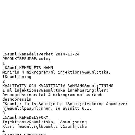
L&auml;kemedelsverket 2014-11-24
PRODUKTRESUM&Eacute;
1
L&Auml;KEMEDLETS NAMN
Minirin 4 mikrogram/ml injektionsv&auml;tska,
l&ouml;sning
2
KVALITATIV OCH KVANTITATIV SAMMANS&Auml;TTNING
1 ml injektionsv&auml;tska inneh&aring;ller:
Desmopressinacetat 4 mikrogram motsvarande
desmopressin
F&ouml;r fullst&auml;ndig f&ouml;rteckning &ouml;ver
hj&auml;lp&auml;mnen, se avsnitt 6.1.
3
L&Auml;KEMEDELSFORM
Injektionsv&auml;tska, l&ouml;sning
Klar, f&auml;rgl&ouml;s v&auml;tska
4