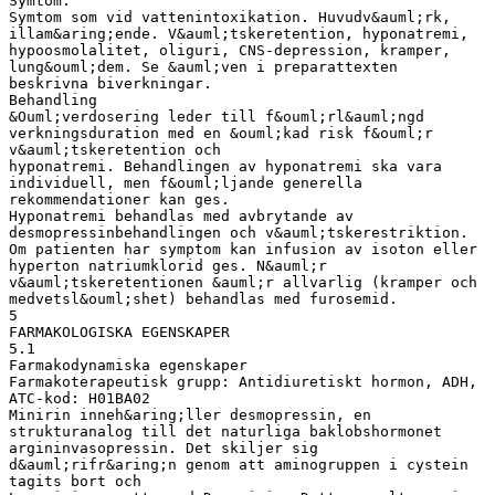
Symtom:
Symtom som vid vattenintoxikation. Huvudv&auml;rk,
illam&aring;ende. V&auml;tskeretention, hyponatremi,
hypoosmolalitet, oliguri, CNS-depression, kramper,
lung&ouml;dem. Se &auml;ven i preparattexten
beskrivna biverkningar.
Behandling
&Ouml;verdosering leder till f&ouml;rl&auml;ngd
verkningsduration med en &ouml;kad risk f&ouml;r
v&auml;tskeretention och
hyponatremi. Behandlingen av hyponatremi ska vara
individuell, men f&ouml;ljande generella
rekommendationer kan ges.
Hyponatremi behandlas med avbrytande av
desmopressinbehandlingen och v&auml;tskerestriktion.
Om patienten har symptom kan infusion av isoton eller
hyperton natriumklorid ges. N&auml;r
v&auml;tskeretentionen &auml;r allvarlig (kramper och
medvetsl&ouml;shet) behandlas med furosemid.
5
FARMAKOLOGISKA EGENSKAPER
5.1
Farmakodynamiska egenskaper
Farmakoterapeutisk grupp: Antidiuretiskt hormon, ADH,
ATC-kod: H01BA02
Minirin inneh&aring;ller desmopressin, en
strukturanalog till det naturliga baklobshormonet
argininvasopressin. Det skiljer sig
d&auml;rifr&aring;n genom att aminogruppen i cystein
tagits bort och