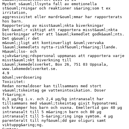
Mycket s&auml;llsynta fall av emotionella
st&ouml;rningar och reaktioner s&aring;som t ex
irritation,
aggressivitet eller mardr&ouml;mmar har rapporterats
hos barn.
Rapportering av misst&auml;nkta biverkningar
Det &auml;r viktigt att rapportera misst&auml;nkta
biverkningar efter att l&auml;kemedlet godk&auml;nts.
Det g&ouml;r det
m&ouml;jligt att kontinuerligt &ouml;vervaka
l&auml;kemedlets nytta-riskf&ouml;rh&aring;llande.
H&auml;lso- och
sjukv&aring;rdspersonal uppmanas att rapportera varje
misst&auml;nkt biverkning till
L&auml;kemedelsverket, Box 26, 751 03 Uppsala,
www.lakemedelsverket.se.
4.9
&Ouml;verdosering
Toxicitet:
Redan normaldoser kan tillsammans med stort
v&auml;tskeintag ge vattenintoxikation. Doser
fr&aring;n
0,3 μg/kg i.v. och 2,4 μg/kg intranasalt har
tillsammans med v&auml;tskeintag givit hyponatremi
och kramper hos barn och vuxna. Emellertid gav 40 μg
intranasalt till 5 m&aring;n barn och 80 μg
intranasalt till 5-&aring;ring inga symtom. 4 μg
parenteralt till nyf&ouml;dd gav oliguri samt
viktuppg&aring;ng.