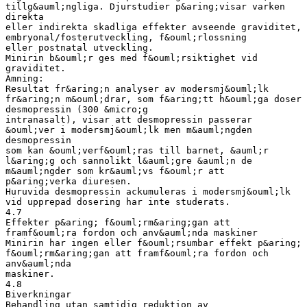
tillg&auml;ngliga. Djurstudier p&aring;visar varken
direkta
eller indirekta skadliga effekter avseende graviditet,
embryonal/fosterutveckling, f&ouml;rlossning
eller postnatal utveckling.
Minirin b&ouml;r ges med f&ouml;rsiktighet vid
graviditet.
Amning:
Resultat fr&aring;n analyser av modersmj&ouml;lk
fr&aring;n m&ouml;drar, som f&aring;tt h&ouml;ga doser
desmopressin (300 &micro;g
intranasalt), visar att desmopressin passerar
&ouml;ver i modersmj&ouml;lk men m&auml;ngden
desmopressin
som kan &ouml;verf&ouml;ras till barnet, &auml;r
l&aring;g och sannolikt l&auml;gre &auml;n de
m&auml;ngder som kr&auml;vs f&ouml;r att
p&aring;verka diuresen.
Huruvida desmopressin ackumuleras i modersmj&ouml;lk
vid upprepad dosering har inte studerats.
4.7
Effekter p&aring; f&ouml;rm&aring;gan att
framf&ouml;ra fordon och anv&auml;nda maskiner
Minirin har ingen eller f&ouml;rsumbar effekt p&aring;
f&ouml;rm&aring;gan att framf&ouml;ra fordon och
anv&auml;nda
maskiner.
4.8
Biverkningar
Behandling utan samtidig reduktion av