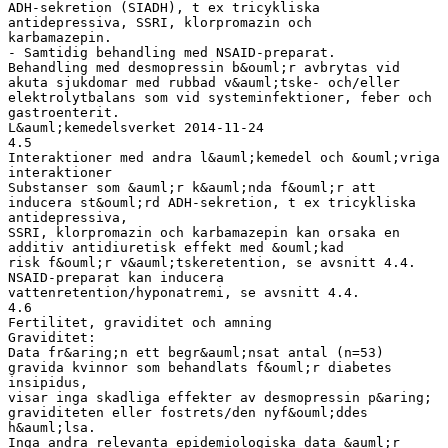
ADH-sekretion (SIADH), t ex tricykliska
antidepressiva, SSRI, klorpromazin och
karbamazepin.
- Samtidig behandling med NSAID-preparat.
Behandling med desmopressin b&ouml;r avbrytas vid
akuta sjukdomar med rubbad v&auml;tske- och/eller
elektrolytbalans som vid systeminfektioner, feber och
gastroenterit.
L&auml;kemedelsverket 2014-11-24
4.5
Interaktioner med andra l&auml;kemedel och &ouml;vriga
interaktioner
Substanser som &auml;r k&auml;nda f&ouml;r att
inducera st&ouml;rd ADH-sekretion, t ex tricykliska
antidepressiva,
SSRI, klorpromazin och karbamazepin kan orsaka en
additiv antidiuretisk effekt med &ouml;kad
risk f&ouml;r v&auml;tskeretention, se avsnitt 4.4.
NSAID-preparat kan inducera
vattenretention/hyponatremi, se avsnitt 4.4.
4.6
Fertilitet, graviditet och amning
Graviditet:
Data fr&aring;n ett begr&auml;nsat antal (n=53)
gravida kvinnor som behandlats f&ouml;r diabetes
insipidus,
visar inga skadliga effekter av desmopressin p&aring;
graviditeten eller fostrets/den nyf&ouml;ddes
h&auml;lsa.
Inga andra relevanta epidemiologiska data &auml;r