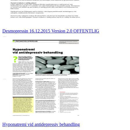
Desmopressin 16.12.2015 Version 2.0 OFFENTLIG
Hyponatremi vid antidepressiv behandling