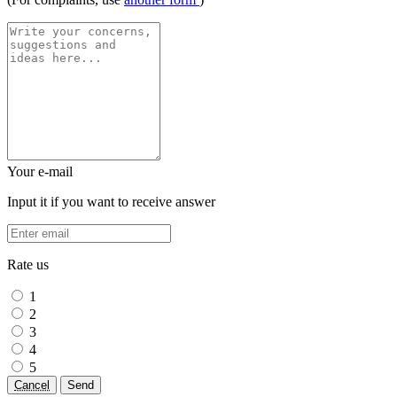
Your e-mail
Input it if you want to receive answer
Rate us
1
2
3
4
5
Cancel
Send