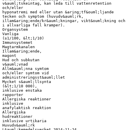
v&auml;tskeintag, kan leda till vattenretention
och/eller
hyponatremi med eller utan &aring;tf&ouml;ljande
tecken och symptom (huvudv&auml;rk,
illam&aring;ende/kr&auml;kningar, vikt&ouml;kning och
i allvarliga fall kramper).
Organsystem
Vanliga
(≥1/100, &lt;1/10)
Immunsystemet
Magtarmkanalen
Illam&aring;ende,
magont
Hud och subkutan
v&auml;vnad
Allm&auml;nna symtom
och/eller symtom vid
administreringsst&auml;llet
Mycket s&auml;llsynta
(&lt;1/10 000),
inklusive enstaka
rapporter
Allergiska reaktioner
inklusive
anafylaktisk reaktion
Allergiska
hudreaktioner
inklusive urtikaria
Huvudv&auml;rk
L&auml;kemedelsverket 2014-11-24