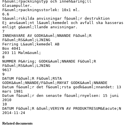
F&ouml;rpackningstyp och inneh&aring;ll
Glasampuller.
F&ouml;rpackningsstorlek: 10x1 ml.
6.6
S&auml;rskilda anvisningar f&ouml;r destruktion
Ej anv&auml;nt l&auml;kemedel och avfall ska kasseras
enligt g&auml;llande anvisningar.
7
INNEHAVARE AV GODK&Auml;NNANDE F&Ouml;R
F&Ouml;RS&Auml;LJNING
Ferring L&auml;kemedel AB
Box 4041
203 11 Malm&ouml;
8
NUMMER P&Aring; GODK&Auml;NNANDE F&Ouml;R
F&Ouml;RS&Auml;LJNING
9617
9
DATUM F&Ouml;R F&Ouml;RSTA
GODK&Auml;NNANDE/F&Ouml;RNYAT GODK&Auml;NNANDE
Datum f&ouml;r det f&ouml;rsta godk&auml;nnandet: 13
mars 1981
Datum f&ouml;r den senaste f&ouml;rnyelsen: 15 juni
2010
10
DATUM F&Ouml;R &Ouml;VERSYN AV PRODUKTRESUM&Eacute;N
Related documents