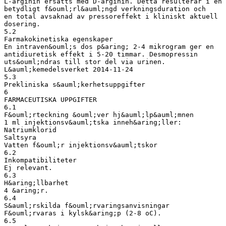
L-arginin ersatts med D-arginin. Detta resulterar i en
betydligt f&ouml;rl&auml;ngd verkningsduration och
en total avsaknad av pressoreffekt i kliniskt aktuell
dosering.
5.2
Farmakokinetiska egenskaper
En intraven&ouml;s dos p&aring; 2-4 mikrogram ger en
antidiuretisk effekt i 5-20 timmar. Desmopressin
uts&ouml;ndras till stor del via urinen.
L&auml;kemedelsverket 2014-11-24
5.3
Prekliniska s&auml;kerhetsuppgifter
6
FARMACEUTISKA UPPGIFTER
6.1
F&ouml;rteckning &ouml;ver hj&auml;lp&auml;mnen
1 ml injektionsv&auml;tska inneh&aring;ller:
Natriumklorid
Saltsyra
Vatten f&ouml;r injektionsv&auml;tskor
6.2
Inkompatibiliteter
Ej relevant.
6.3
H&aring;llbarhet
4 &aring;r.
6.4
S&auml;rskilda f&ouml;rvaringsanvisningar
F&ouml;rvaras i kylsk&aring;p (2-8 oC).
6.5