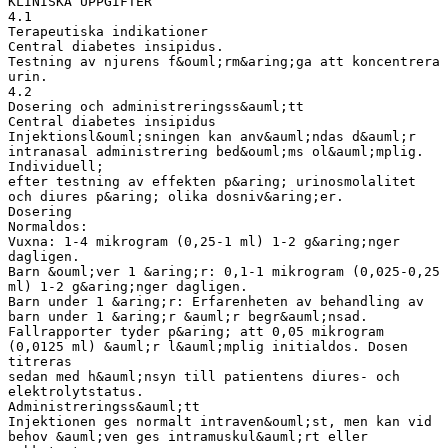
KLINISKA UPPGIFTER
4.1
Terapeutiska indikationer
Central diabetes insipidus.
Testning av njurens f&ouml;rm&aring;ga att koncentrera
urin.
4.2
Dosering och administreringss&auml;tt
Central diabetes insipidus
Injektionsl&ouml;sningen kan anv&auml;ndas d&auml;r
intranasal administrering bed&ouml;ms ol&auml;mplig.
Individuell;
efter testning av effekten p&aring; urinosmolalitet
och diures p&aring; olika dosniv&aring;er.
Dosering
Normaldos:
Vuxna: 1-4 mikrogram (0,25-1 ml) 1-2 g&aring;nger
dagligen.
Barn &ouml;ver 1 &aring;r: 0,1-1 mikrogram (0,025-0,25
ml) 1-2 g&aring;nger dagligen.
Barn under 1 &aring;r: Erfarenheten av behandling av
barn under 1 &aring;r &auml;r begr&auml;nsad.
Fallrapporter tyder p&aring; att 0,05 mikrogram
(0,0125 ml) &auml;r l&auml;mplig initialdos. Dosen
titreras
sedan med h&auml;nsyn till patientens diures- och
elektrolytstatus.
Administreringss&auml;tt
Injektionen ges normalt intraven&ouml;st, men kan vid
behov &auml;ven ges intramuskul&auml;rt eller