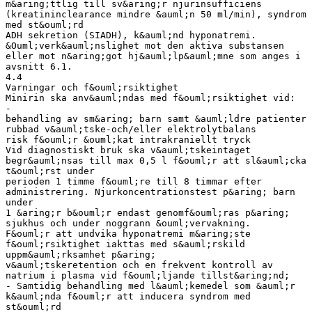
m&aring;ttlig till sv&aring;r njurinsufficiens
(kreatininclearance mindre &auml;n 50 ml/min), syndrom
med st&ouml;rd
ADH sekretion (SIADH), k&auml;nd hyponatremi.
&Ouml;verk&auml;nslighet mot den aktiva substansen
eller mot n&aring;got hj&auml;lp&auml;mne som anges i
avsnitt 6.1.
4.4
Varningar och f&ouml;rsiktighet
Minirin ska anv&auml;ndas med f&ouml;rsiktighet vid:
-
behandling av sm&aring; barn samt &auml;ldre patienter
rubbad v&auml;tske-och/eller elektrolytbalans
risk f&ouml;r &ouml;kat intrakraniellt tryck
Vid diagnostiskt bruk ska v&auml;tskeintaget
begr&auml;nsas till max 0,5 l f&ouml;r att sl&auml;cka
t&ouml;rst under
perioden 1 timme f&ouml;re till 8 timmar efter
administrering. Njurkoncentrationstest p&aring; barn
under
1 &aring;r b&ouml;r endast genomf&ouml;ras p&aring;
sjukhus och under noggrann &ouml;vervakning.
F&ouml;r att undvika hyponatremi m&aring;ste
f&ouml;rsiktighet iakttas med s&auml;rskild
uppm&auml;rksamhet p&aring;
v&auml;tskeretention och en frekvent kontroll av
natrium i plasma vid f&ouml;ljande tillst&aring;nd;
- Samtidig behandling med l&auml;kemedel som &auml;r
k&auml;nda f&ouml;r att inducera syndrom med
st&ouml;rd