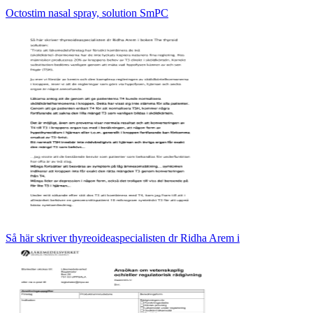
Octostim nasal spray, solution SmPC
Så här skriver thyreoideaspecialisten dr Ridha Arem i