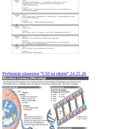
Preliminär planering ”CSI på riktigt” 24 25 26