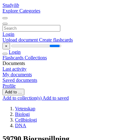
Study
lib
Explore Categories
Login
Upload document
Create flashcards
×
Login
Flashcards
Collections
Documents
Last activity
My documents
Saved documents
Profile
Add to ...
Add to collection(s)
Add to saved
Vetenskap
Biologi
Cellbiologi
DNA
59790 Bjornspillning