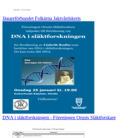
Jägareförbundet Folkärna Jaktvårdskrets
DNA i släktforskningen - Föreningen Orusts Släktforskare