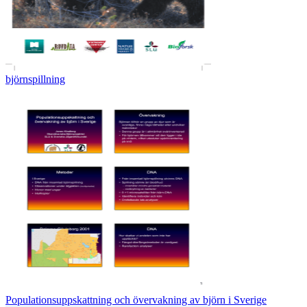
björnspillning
Populationsuppskattning och övervakning av björn i Sverige