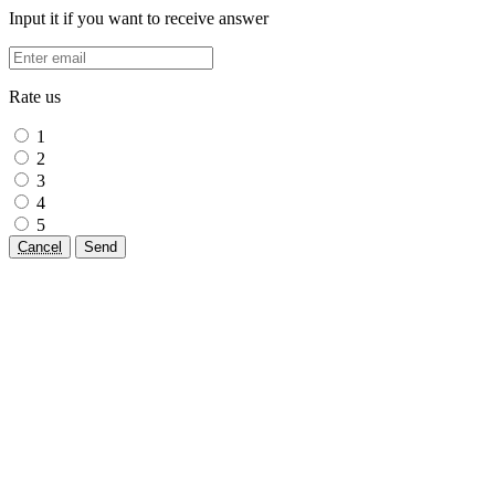
Input it if you want to receive answer
Rate us
1
2
3
4
5
Cancel
Send