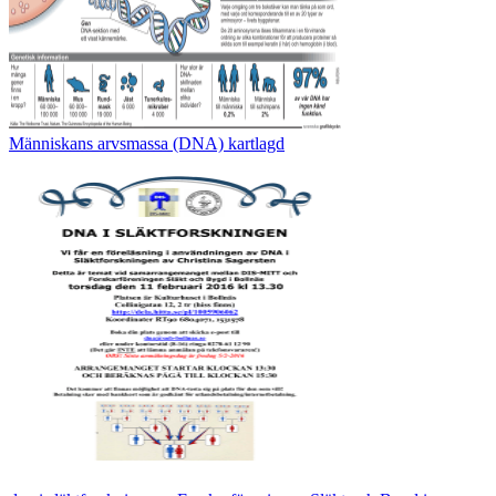
Människans arvsmassa (DNA) kartlagd