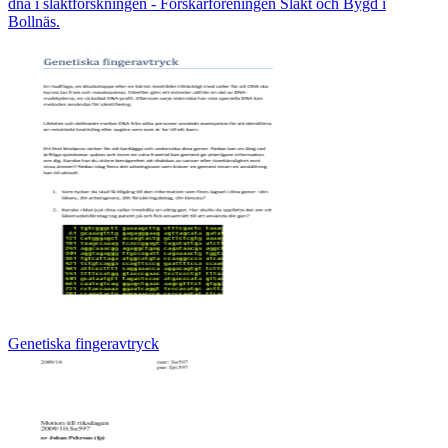
dna i släktforskningen - Forskarföreningen Släkt och Bygd i
Bollnäs.
Genetiska fingeravtryck