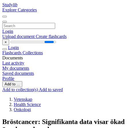
Study
lib
Explore Categories
Login
Upload document
Create flashcards
×
Login
Flashcards
Collections
Documents
Last activity
My documents
Saved documents
Profile
Add to ...
Add to collection(s)
Add to saved
Vetenskap
Health Science
Onkologi
Bröstcancer: Signifikanta data visar ökad