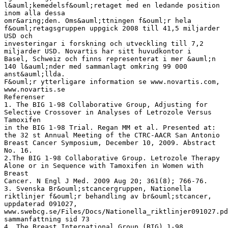
l&auml;kemedelsf&ouml;retaget med en ledande position
inom alla dessa
omr&aring;den. Oms&auml;ttningen f&ouml;r hela
f&ouml;retagsgruppen uppgick 2008 till 41,5 miljarder
USD och
investeringar i forskning och utveckling till 7,2
miljarder USD. Novartis har sitt huvudkontor i
Basel, Schweiz och finns representerat i mer &auml;n
140 l&auml;nder med sammanlagt omkring 99 000
anst&auml;llda.
F&ouml;r ytterligare information se www.novartis.com,
www.novartis.se
Referenser
1. The BIG 1-98 Collaborative Group, Adjusting for
Selective Crossover in Analyses of Letrozole Versus
Tamoxifen
in the BIG 1-98 Trial. Regan MM et al. Presented at:
the 32 st Annual Meeting of the CTRC-AACR San Antonio
Breast Cancer Symposium, December 10, 2009. Abstract
No. 16.
2.The BIG 1-98 Collaborative Group. Letrozole Therapy
Alone or in Sequence with Tamoxifen in Women with
Breast
Cancer. N Engl J Med. 2009 Aug 20; 361(8); 766-76.
3. Svenska Br&ouml;stcancergruppen, Nationella
riktlinjer f&ouml;r behandling av br&ouml;stcancer,
uppdaterad 091027,
www.swebcg.se/Files/Docs/Nationella_riktlinjer091027.pd
sammanfattning sid 73
4. The Breast International Group (BIG) 1-98