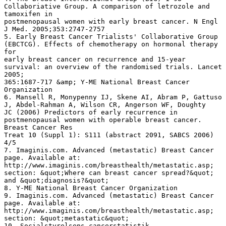
Collaboriative Group. A comparison of letrozole and
tamoxifen in
postmenopausal women with early breast cancer. N Engl
J Med. 2005;353:2747-2757
5. Early Breast Cancer Trialists' Collaborative Group
(EBCTCG). Effects of chemotherapy on hormonal therapy
for
early breast cancer on recurrence and 15-year
survival: an overview of the randomised trials. Lancet
2005;
365:1687-717 &amp; Y-ME National Breast Cancer
Organization
6. Mansell R, Monypenny IJ, Skene AI, Abram P, Gattuso
J, Abdel-Rahman A, Wilson CR, Angerson WF, Doughty
JC (2006) Predictors of early recurrence in
postmenopausal women with operable breast cancer.
Breast Cancer Res
Treat 10 (Suppl 1): S111 (abstract 2091, SABCS 2006)
4/5
7. Imaginis.com. Advanced (metastatic) Breast Cancer
page. Available at:
http://www.imaginis.com/breasthealth/metastatic.asp;
section: &quot;Where can breast cancer spread?&quot;
and &quot;diagnosis?&quot;
8. Y-ME National Breast Cancer Organization
9. Imaginis.com. Advanced (metastatic) Breast Cancer
page. Available at:
http://www.imaginis.com/breasthealth/metastatic.asp;
section: &quot;metastatic&quot;
10. Socialstyrelsens cancerstatistik,