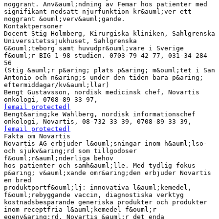
[email protected]
Bengt&aring;ke Wahlberg, nordisk informationschef
[email protected]
Fakta om Novartis
Novartis AG erbjuder l&ouml;sningar inom h&auml;lso-
och sjukv&aring;rd som tillgodoser
f&ouml;r&auml;nderliga behov
hos patienter och samh&auml;lle. Med tydlig fokus
p&aring; v&auml;xande omr&aring;den erbjuder Novartis
en bred
produktportf&ouml;lj: innovativa l&auml;kemedel,
f&ouml;rebyggande vaccin, diagnostiska verktyg
kostnadsbesparande generiska produkter och produkter
inom receptfria l&auml;kemedel f&ouml;r
egenv&aring;rd. Novartis &auml;r det enda