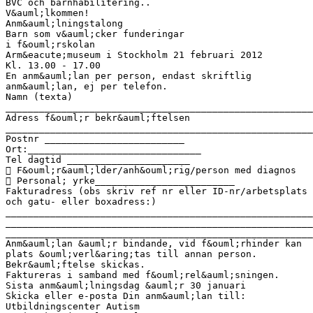
BVC och barnhabilitering..
V&auml;lkommen!
Anm&auml;lningstalong
Barn som v&auml;cker funderingar
i f&ouml;rskolan
Arm&eacute;museum i Stockholm 21 februari 2012
Kl. 13.00 - 17.00
En anm&auml;lan per person, endast skriftlig
anm&auml;lan, ej per telefon.
Namn (texta)
_______________________________________________________
Adress f&ouml;r bekr&auml;ftelsen
_______________________________________________________
Postnr _________________________
Ort:_______________________________
Tel dagtid ______________________
 F&ouml;r&auml;lder/anh&ouml;rig/person med diagnos
 Personal; yrke_________________________
Fakturadress (obs skriv ref nr eller ID-nr/arbetsplats
och gatu- eller boxadress:)
_______________________________________________________
_______________________________________________________
_______________________________________________________
Anm&auml;lan &auml;r bindande, vid f&ouml;rhinder kan
plats &ouml;verl&aring;tas till annan person.
Bekr&auml;ftelse skickas.
Faktureras i samband med f&ouml;rel&auml;sningen.
Sista anm&auml;lningsdag &auml;r 30 januari
Skicka eller e-posta Din anm&auml;lan till:
Utbildningscenter Autism