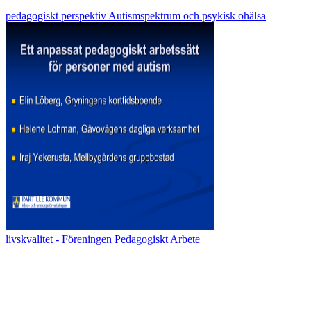
pedagogiskt perspektiv Autismspektrum och psykisk ohälsa
livskvalitet - Föreningen Pedagogiskt Arbete