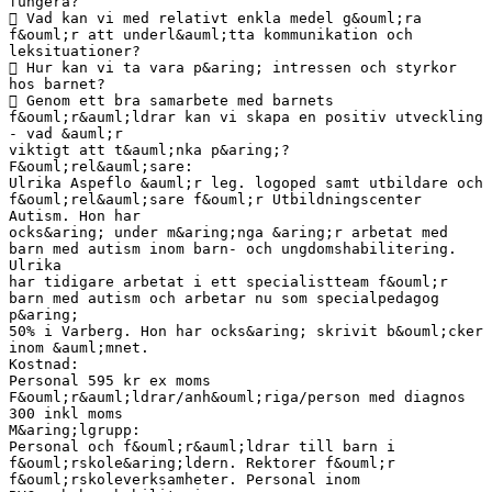
fungera?
 Vad kan vi med relativt enkla medel g&ouml;ra
f&ouml;r att underl&auml;tta kommunikation och
leksituationer?
 Hur kan vi ta vara p&aring; intressen och styrkor
hos barnet?
 Genom ett bra samarbete med barnets
f&ouml;r&auml;ldrar kan vi skapa en positiv utveckling
- vad &auml;r
viktigt att t&auml;nka p&aring;?
F&ouml;rel&auml;sare:
Ulrika Aspeflo &auml;r leg. logoped samt utbildare och
f&ouml;rel&auml;sare f&ouml;r Utbildningscenter
Autism. Hon har
ocks&aring; under m&aring;nga &aring;r arbetat med
barn med autism inom barn- och ungdomshabilitering.
Ulrika
har tidigare arbetat i ett specialistteam f&ouml;r
barn med autism och arbetar nu som specialpedagog
p&aring;
50% i Varberg. Hon har ocks&aring; skrivit b&ouml;cker
inom &auml;mnet.
Kostnad:
Personal 595 kr ex moms
F&ouml;r&auml;ldrar/anh&ouml;riga/person med diagnos
300 inkl moms
M&aring;lgrupp:
Personal och f&ouml;r&auml;ldrar till barn i
f&ouml;rskole&aring;ldern. Rektorer f&ouml;r
f&ouml;rskoleverksamheter. Personal inom