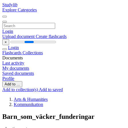
Study
lib
Explore Categories
Login
Upload document
Create flashcards
×
Login
Flashcards
Collections
Documents
Last activity
My documents
Saved documents
Profile
Add to ...
Add to collection(s)
Add to saved
Arts & Humanities
Kommunikation
Barn_som_väcker_funderingar