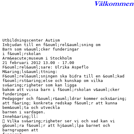
Utbildningscenter Autism
Inbjudan till en f&ouml;rel&auml;sning om
Barn som v&auml;cker funderingar
i f&ouml;rskolan
Arm&eacute;museum i Stockholm
21 februari 2012 13.00 - 17.00
F&ouml;rel&auml;sare: Ulrika Aspeflo
M&aring;ls&auml;ttning:
F&ouml;rel&auml;sningen ska bidra till en &ouml;kad
f&ouml;rst&aring;else och kunskap om vilka
sv&aring;righeter som kan ligga
bakom att vissa barn i f&ouml;rskolan v&auml;cker
funderingar.
Pedagoger och f&ouml;r&auml;ldrar kommer ocks&aring;
att f&aring; konkreta redskap f&ouml;r att kunna
bem&ouml;ta och utveckla
barnen i vardagen.
Inneh&aring;ll:
 Vilka sv&aring;righeter ser vi och vad kan vi
g&ouml;ra f&ouml;r att hj&auml;lpa barnet och
barngruppen att