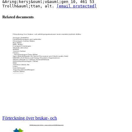
&Aring;kersj&ouml;v&auml;gen 10, 461 53
Trollh&auml;ttan, alt.
[email protected]
Related documents
Förteckning över brukar- och