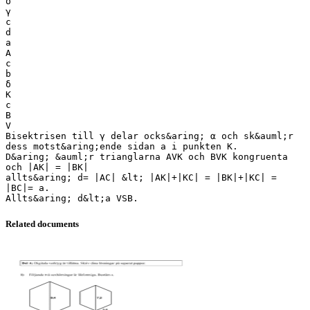
δ
γ
c
d
a
A
c
b
δ
K
c
B
V
Bisektrisen till γ delar ocks&aring; α och sk&auml;r
dess motst&aring;ende sidan a i punkten K.
D&aring; &auml;r trianglarna AVK och BVK kongruenta
och |AK| = |BK|
allts&aring; d= |AC| &lt; |AK|+|KC| = |BK|+|KC| =
|BC|= a.
Related documents