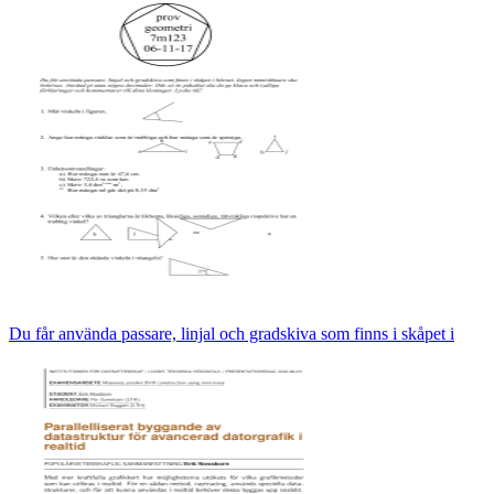
Du får använda passare, linjal och gradskiva som finns i skåpet i