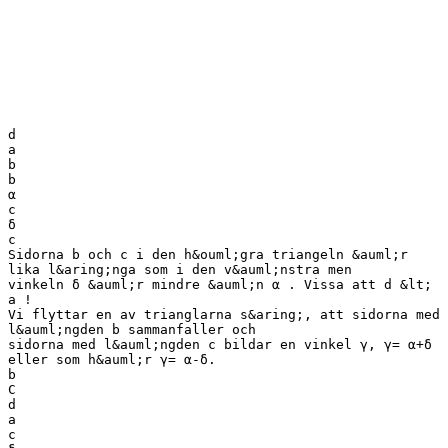
d
a
b
b
α
c
δ
c
Sidorna b och c i den h&ouml;gra triangeln &auml;r
lika l&aring;nga som i den v&auml;nstra men
vinkeln δ &auml;r mindre &auml;n α . Vissa att d &lt;
a !
Vi flyttar en av trianglarna s&aring;, att sidorna med
l&auml;ngden b sammanfaller och
sidorna med l&auml;ngden c bildar en vinkel γ, γ= α+δ
eller som h&auml;r γ= α-δ.
b
C
d
a
c