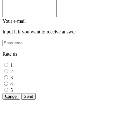
Your e-mail
Input it if you want to receive answer
Rate us
1
2
3
4
5
Cancel
Send