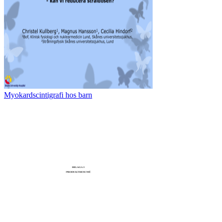
Myokardscintigrafi hos barn