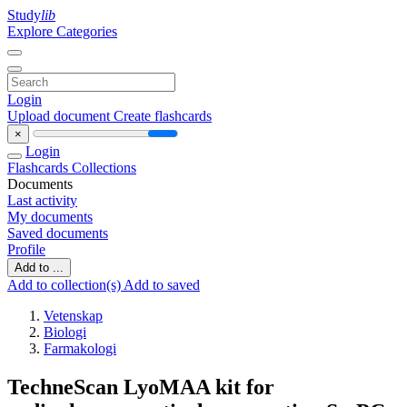
Study
lib
Explore Categories
Login
Upload document
Create flashcards
×
Login
Flashcards
Collections
Documents
Last activity
My documents
Saved documents
Profile
Add to ...
Add to collection(s)
Add to saved
Vetenskap
Biologi
Farmakologi
TechneScan LyoMAA kit for