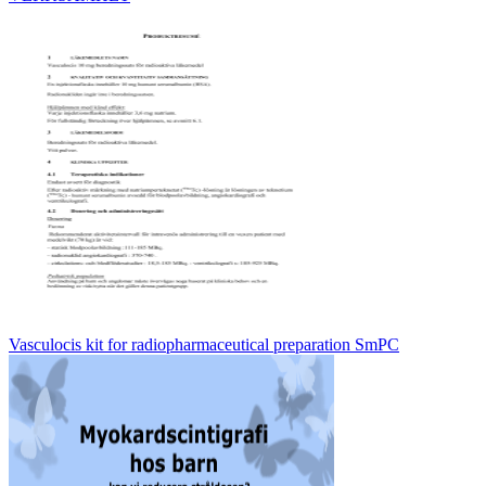
Vasculocis kit for radiopharmaceutical preparation SmPC