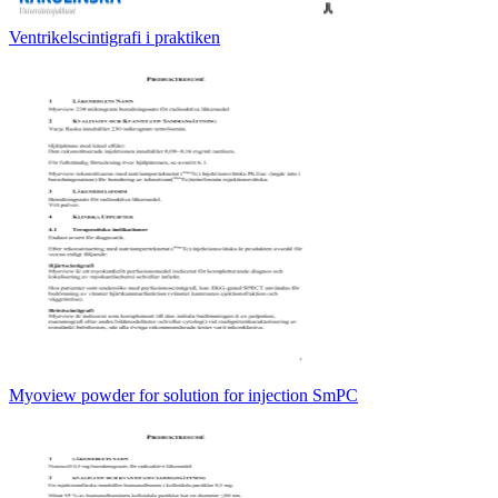
Ventrikelscintigrafi i praktiken
Myoview powder for solution for injection SmPC