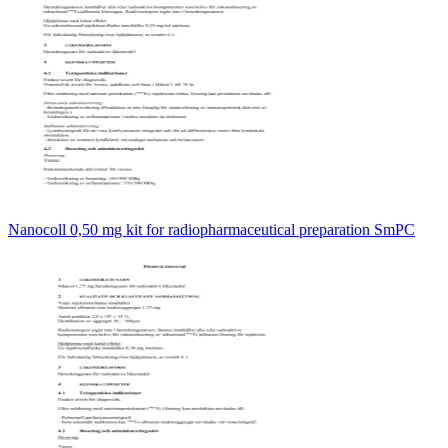
Nanocoll 0,50 mg kit for radiopharmaceutical preparation SmPC