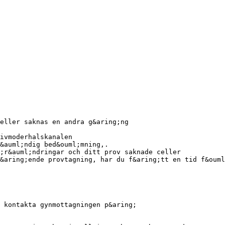
eller saknas en andra g&aring;ng
ivmoderhalskanalen
&auml;ndig bed&ouml;mning,.
;r&auml;ndringar och ditt prov saknade celler
&aring;ende provtagning, har du f&aring;tt en tid f&ouml
u kontakta gynmottagningen p&aring;