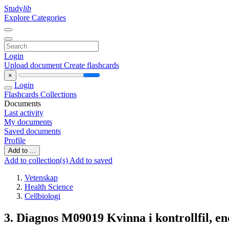
Study
lib
Explore Categories
Login
Upload document
Create flashcards
×
Login
Flashcards
Collections
Documents
Last activity
My documents
Saved documents
Profile
Add to ...
Add to collection(s)
Add to saved
Vetenskap
Health Science
Cellbiologi
3. Diagnos M09019 Kvinna i kontrollfil, en