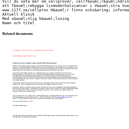
Vill du veta mer om cellprover, cellf&ouml;r&auml;ndrin
att f&ouml;rebygga livmoderhalscancer i V&auml;stra Sve
www.1177.se/cellprov H&auml;r finns ocks&aring; informa
Aktuell klinik
Med v&auml;nlig h&auml;lsning
Related documents