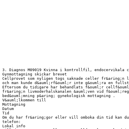
3. Diagnos M09019 Kvinna i kontrollfil, endocervikala c
Gynmottagning skickar brevet
Cellprovet som nyligen togs saknade celler fr&aring;n l
och man kunde d&auml;rf&ouml;r inte g&ouml;ra en fullst
Eftersom du tidigare har behandlats f&ouml;r cellf&ouml
fr&aring;n livmoderhalskanalen &auml;ven vid f&ouml;reg
bed&ouml;mning p&aring; gynekologisk mottagning .
V&auml;lkommen till
Mottagning
Datum
Tid
Om du har fr&aring;gor eller vill omboka din tid kan d
telefon:
Lokal info