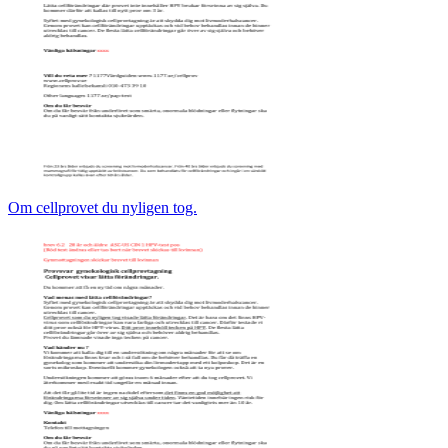
Om cellprovet du nyligen tog.