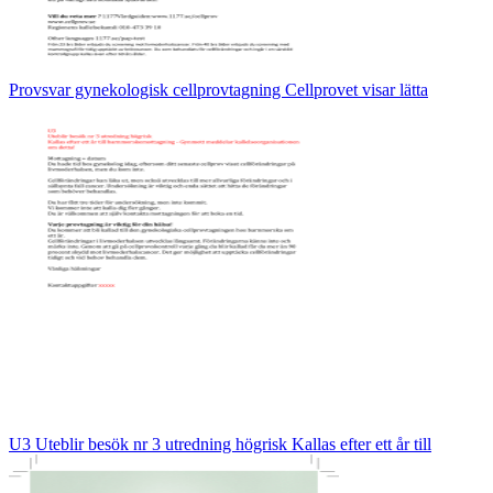
Provsvar gynekologisk cellprovtagning Cellprovet visar lätta
U3 Uteblir besök nr 3 utredning högrisk Kallas efter ett år till