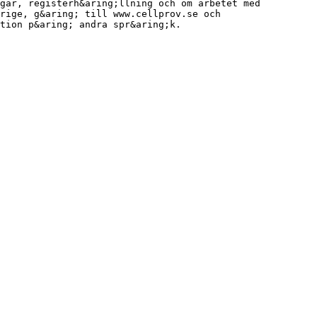
gar, registerh&aring;llning och om arbetet med
rige, g&aring; till www.cellprov.se och
tion p&aring; andra spr&aring;k.