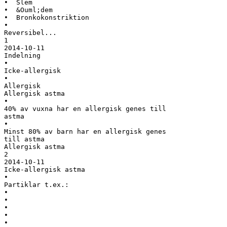
• Slem
• &Ouml;dem
• Bronkokonstriktion
•
Reversibel...
1
2014-10-11
Indelning
•
Icke-allergisk
•
Allergisk
Allergisk astma
•
40% av vuxna har en allergisk genes till
astma
•
Minst 80% av barn har en allergisk genes
till astma
Allergisk astma
2
2014-10-11
Icke-allergisk astma
•
Partiklar t.ex.:
•
•
•
•
•