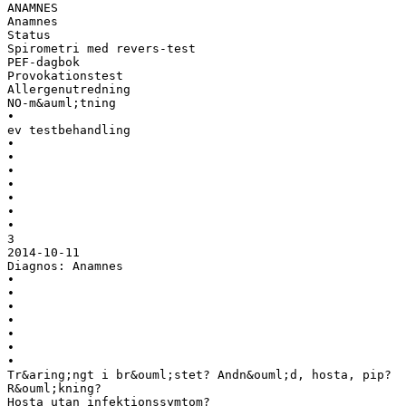
ANAMNES
Anamnes
Status
Spirometri med revers-test
PEF-dagbok
Provokationstest
Allergenutredning
NO-m&auml;tning
•
ev testbehandling
•
•
•
•
•
•
•
3
2014-10-11
Diagnos: Anamnes
•
•
•
•
•
•
•
Tr&aring;ngt i br&ouml;stet? Andn&ouml;d, hosta, pip?
R&ouml;kning?
Hosta utan infektionssymtom?