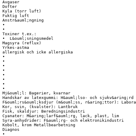
Avgaser
Dofter
Kyla (torr luft)
Fuktig luft
Anstr&auml;ngning
•
•
Toxiner t.ex.:
• L&ouml;sningsmedel
Magsyra (reflux)
Yrkes-astma
allergisk och icke allergiska
•
•
•
•
•
•
•
•
Mj&ouml;l: Bagerier, kvarnar
Handskar av latexgummi: H&auml;lso- och sjukv&aring;rd
F&ouml;rs&ouml;ksdjur (m&ouml;ss, r&aring;ttor): Labora
Kor, svin, (kvalster): Lantbruk
Fisk, skaldjur: Beredningsindustri
Cyanater: M&aring;larf&auml;rg, lack, plast, lim
Syra-anhydrider: F&auml;rg- och elektronikindustri
Kobolt, krom Metallbearbetning
Diagnos
•