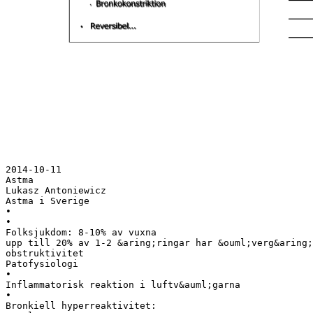
2014-10-11
Astma
Lukasz Antoniewicz
Astma i Sverige
•
•
Folksjukdom: 8-10% av vuxna
upp till 20% av 1-2 &aring;ringar har &ouml;verg&aring;
obstruktivitet
Patofysiologi
•
Inflammatorisk reaktion i luftv&auml;garna
•
Bronkiell hyperreaktivitet: