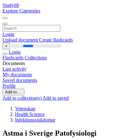
Study
lib
Explore Categories
Login
Upload document
Create flashcards
×
Login
Flashcards
Collections
Documents
Last activity
My documents
Saved documents
Profile
Add to ...
Add to collection(s)
Add to saved
Vetenskap
Health Science
Infektionssjukdomar
Astma i Sverige Patofysiologi