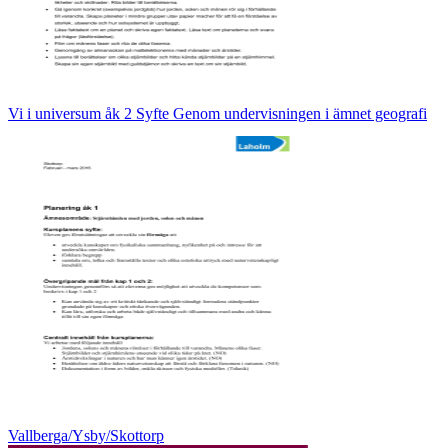
Vi i universum åk 2 Syfte Genom undervisningen i ämnet geografi
Vallberga/Ysby/Skottorp