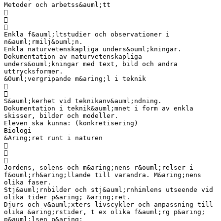
Metoder och arbetss&auml;tt



Enkla f&auml;ltstudier och observationer i
n&auml;rmilj&ouml;n.
Enkla naturvetenskapliga unders&ouml;kningar.
Dokumentation av naturvetenskapliga
unders&ouml;kningar med text, bild och andra
uttrycksformer.
&Ouml;vergripande m&aring;l i teknik


S&auml;kerhet vid teknikanv&auml;ndning.
Dokumentation i teknik&auml;mnet i form av enkla
skisser, bilder och modeller.
Eleven ska kunna: (konkretisering)
Biologi
&Aring;ret runt i naturen



Jordens, solens och m&aring;nens r&ouml;relser i
f&ouml;rh&aring;llande till varandra. M&aring;nens
olika faser.
Stj&auml;rnbilder och stj&auml;rnhimlens utseende vid
olika tider p&aring; &aring;ret.
Djurs och v&auml;xters livscykler och anpassning till
olika &aring;rstider, t ex olika f&auml;rg p&aring;
p&auml;lsen p&aring;