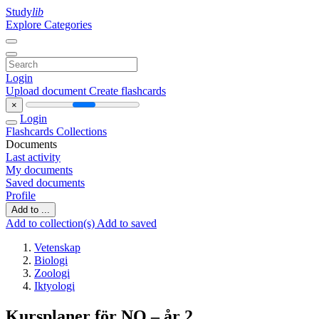
Study
lib
Explore Categories
Login
Upload document
Create flashcards
×
Login
Flashcards
Collections
Documents
Last activity
My documents
Saved documents
Profile
Add to ...
Add to collection(s)
Add to saved
Vetenskap
Biologi
Zoologi
Iktyologi
Kursplaner för NO – år 2