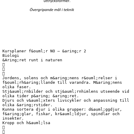
Kursplaner f&ouml;r NO – &aring;r 2
Biologi
&Aring;ret runt i naturen



Jordens, solens och m&aring;nens r&ouml;relser i
f&ouml;rh&aring;llande till varandra. M&aring;nens
olika faser.
Stj&auml;rnbilder och stj&auml;rnhimlens utseende vid
olika tider p&aring; &aring;ret.
Djurs och v&auml;xters livscykler och anpassning till
olika &aring;rstider.
Kunna sortera djur i olika grupper: d&auml;ggdjur,
f&aring;glar, fiskar, kr&auml;ldjur, spindlar och
insekter.
Kropp och h&auml;lsa

