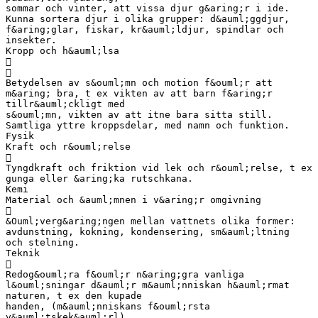
sommar och vinter, att vissa djur g&aring;r i ide.
Kunna sortera djur i olika grupper: d&auml;ggdjur,
f&aring;glar, fiskar, kr&auml;ldjur, spindlar och
insekter.
Kropp och h&auml;lsa


Betydelsen av s&ouml;mn och motion f&ouml;r att
m&aring; bra, t ex vikten av att barn f&aring;r
tillr&auml;ckligt med
s&ouml;mn, vikten av att itne bara sitta still.
Samtliga yttre kroppsdelar, med namn och funktion.
Fysik
Kraft och r&ouml;relse

Tyngdkraft och friktion vid lek och r&ouml;relse, t ex
gunga eller &aring;ka rutschkana.
Kemi
Material och &auml;mnen i v&aring;r omgivning

&Ouml;verg&aring;ngen mellan vattnets olika former:
avdunstning, kokning, kondensering, sm&auml;ltning
och stelning.
Teknik

Redog&ouml;ra f&ouml;r n&aring;gra vanliga
l&ouml;sningar d&auml;r m&auml;nniskan h&auml;rmat
naturen, t ex den kupade
handen, (m&auml;nniskans f&ouml;rsta
v&auml;tskek&auml;rl).