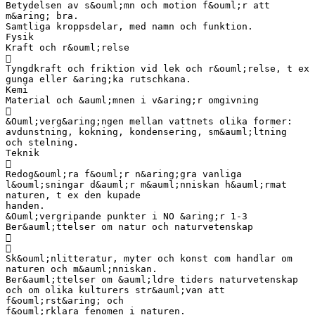
Betydelsen av s&ouml;mn och motion f&ouml;r att
m&aring; bra.
Samtliga kroppsdelar, med namn och funktion.
Fysik
Kraft och r&ouml;relse

Tyngdkraft och friktion vid lek och r&ouml;relse, t ex
gunga eller &aring;ka rutschkana.
Kemi
Material och &auml;mnen i v&aring;r omgivning

&Ouml;verg&aring;ngen mellan vattnets olika former:
avdunstning, kokning, kondensering, sm&auml;ltning
och stelning.
Teknik

Redog&ouml;ra f&ouml;r n&aring;gra vanliga
l&ouml;sningar d&auml;r m&auml;nniskan h&auml;rmat
naturen, t ex den kupade
handen.
&Ouml;vergripande punkter i NO &aring;r 1-3
Ber&auml;ttelser om natur och naturvetenskap


Sk&ouml;nlitteratur, myter och konst com handlar om
naturen och m&auml;nniskan.
Ber&auml;ttelser om &auml;ldre tiders naturvetenskap
och om olika kulturers str&auml;van att
f&ouml;rst&aring; och
f&ouml;rklara fenomen i naturen.