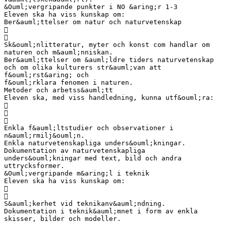
&Ouml;vergripande punkter i NO &aring;r 1-3
Eleven ska ha viss kunskap om:
Ber&auml;ttelser om natur och naturvetenskap


Sk&ouml;nlitteratur, myter och konst com handlar om
naturen och m&auml;nniskan.
Ber&auml;ttelser om &auml;ldre tiders naturvetenskap
och om olika kulturers str&auml;van att
f&ouml;rst&aring; och
f&ouml;rklara fenomen i naturen.
Metoder och arbetss&auml;tt
Eleven ska, med viss handledning, kunna utf&ouml;ra:



Enkla f&auml;ltstudier och observationer i
n&auml;rmilj&ouml;n.
Enkla naturvetenskapliga unders&ouml;kningar.
Dokumentation av naturvetenskapliga
unders&ouml;kningar med text, bild och andra
uttrycksformer.
&Ouml;vergripande m&aring;l i teknik
Eleven ska ha viss kunskap om:


S&auml;kerhet vid teknikanv&auml;ndning.
Dokumentation i teknik&auml;mnet i form av enkla