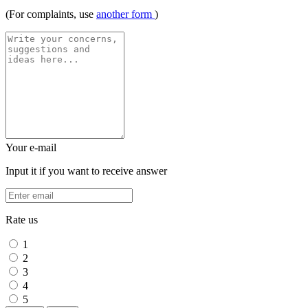
(For complaints, use
another form
)
Your e-mail
Input it if you want to receive answer
Rate us
1
2
3
4
5