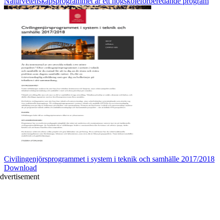
Naturvetenskapsprogrammet är ett högskoleförberedande program
Civilingenjörsprogrammet i system i teknik och samhälle 2017/2018
Download
dvertisement