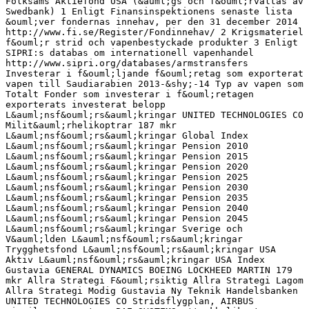
Folksams Aktiefond USA (&auml;gs och f&ouml;rvaltas av
Swedbank) 1 Enligt Finansinspektionens senaste lista
&ouml;ver fondernas innehav, per den 31 december 2014
http://www.fi.se/Register/Fondinnehav/ 2 Krigsmateriel
f&ouml;r strid och vapenbestyckade produkter 3 Enligt
SIPRI:s databas om internationell vapenhandel
http://www.sipri.org/databases/armstransfers
Investerar i f&ouml;ljande f&ouml;retag som exporterat
vapen till Saudiarabien 2013-&shy;‐14 Typ av vapen som
Totalt Fonder som investerar i f&ouml;retagen
exporterats investerat belopp
L&auml;nsf&ouml;rs&auml;kringar UNITED TECHNOLOGIES CO
Milit&auml;rhelikoptrar 187 mkr
L&auml;nsf&ouml;rs&auml;kringar Global Index
L&auml;nsf&ouml;rs&auml;kringar Pension 2010
L&auml;nsf&ouml;rs&auml;kringar Pension 2015
L&auml;nsf&ouml;rs&auml;kringar Pension 2020
L&auml;nsf&ouml;rs&auml;kringar Pension 2025
L&auml;nsf&ouml;rs&auml;kringar Pension 2030
L&auml;nsf&ouml;rs&auml;kringar Pension 2035
L&auml;nsf&ouml;rs&auml;kringar Pension 2040
L&auml;nsf&ouml;rs&auml;kringar Pension 2045
L&auml;nsf&ouml;rs&auml;kringar Sverige och
V&auml;lden L&auml;nsf&ouml;rs&auml;kringar
Trygghetsfond L&auml;nsf&ouml;rs&auml;kringar USA
Aktiv L&auml;nsf&ouml;rs&auml;kringar USA Index
Gustavia GENERAL DYNAMICS BOEING LOCKHEED MARTIN 179
mkr Allra Strategi F&ouml;rsiktig Allra Strategi Lagom
Allra Strategi Modig Gustavia Ny Teknik Handelsbanken
UNITED TECHNOLOGIES CO Stridsflygplan, AIRBUS