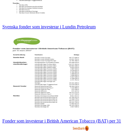
Svenska fonder som investerar i Lundin Petroleum
Fonder som investerar i British American Tobacco (BAT) per 31