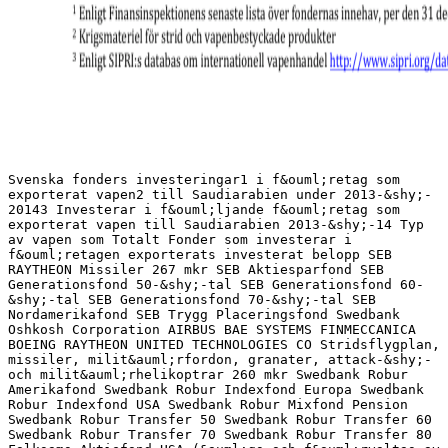
Svenska fonders investeringar1 i f&ouml;retag som
exporterat vapen2 till Saudiarabien under 2013-&shy;‐
20143 Investerar i f&ouml;ljande f&ouml;retag som
exporterat vapen till Saudiarabien 2013-&shy;‐14 Typ
av vapen som Totalt Fonder som investerar i
f&ouml;retagen exporterats investerat belopp SEB
RAYTHEON Missiler 267 mkr SEB Aktiesparfond SEB
Generationsfond 50-&shy;‐tal SEB Generationsfond 60-
&shy;‐tal SEB Generationsfond 70-&shy;‐tal SEB
Nordamerikafond SEB Trygg Placeringsfond Swedbank
Oshkosh Corporation AIRBUS BAE SYSTEMS FINMECCANICA
BOEING RAYTHEON UNITED TECHNOLOGIES CO Stridsflygplan,
missiler, milit&auml;rfordon, granater, attack-&shy;‐
och milit&auml;rhelikoptrar 260 mkr Swedbank Robur
Amerikafond Swedbank Robur Indexfond Europa Swedbank
Robur Indexfond USA Swedbank Robur Mixfond Pension
Swedbank Robur Transfer 50 Swedbank Robur Transfer 60
Swedbank Robur Transfer 70 Swedbank Robur Transfer 80