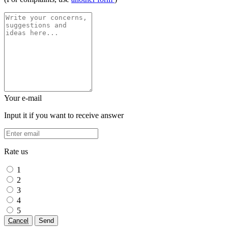
Your e-mail
Input it if you want to receive answer
Rate us
1
2
3
4
5
Cancel
Send