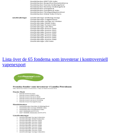
Lista över de 65 fonderna som investerar i kontroversiell
vapenexport