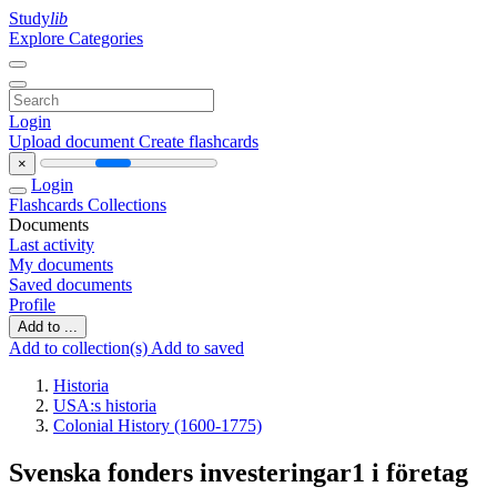
Study
lib
Explore Categories
Login
Upload document
Create flashcards
×
Login
Flashcards
Collections
Documents
Last activity
My documents
Saved documents
Profile
Add to ...
Add to collection(s)
Add to saved
Historia
USA:s historia
Colonial History (1600-1775)
Svenska fonders investeringar1 i företag