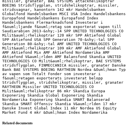
missiler, granater, BAE SYSTEMS attackhelikoptrar
BOEING Stridsflygplan, stridshelikoptrar, missiler,
stridsvagnar, kanontorn 142 mkr Handelsbanken
Globalfond Handelsbanken MSCI USA Index Handelsbankens
Europafond Handelsbankens Europafond Index
Handelsbankens Flermarknadsfond Investerar i
f&ouml;ljande f&ouml;retag som exporterat vapen till
Saudiarabien 2013-&shy;‐14 SPP UNITED TECHNOLOGIES CO
Milit&auml;rhelikoptrar 120 mkr SPP Aktiefond Global
SPP Aktiefond USA SPP Generation 70-&shy;‐tal SPP
Generation 80-&shy;‐tal AMF UNITED TECHNOLOGIES CO
Milit&auml;rhelikoptrar 109 mkr AMF Aktiefond Global
AMF Aktiefond Mix AMF Aktiefond Nordamerika AMF
Aktiefond V&auml;rlden AMF Balansfond Skandia UNITED
TECHNOLOGIES CO Milit&auml;rhelikoptrar, BAE SYSTEMS
stridsflygplan, FINMECCANICA missiler, granater Danske
Bank BAE SYSTEMS BOEING RAYTHEON Nordea &Ouml;hman Typ
av vapen som Totalt Fonder som investerar i
f&ouml;retagen exporterats investerat belopp
Stridsflygplan, stridshelikoptrar, missiler, granater
RAYTHEON Missiler UNITED TECHNOLOGIES CO
Milit&auml;rhelikoptrar 86 mkr Skandia Europa
Exponering Skandia Global Exponering Skandia
Nordamerika Exponering Skandia SMART Balanserad
Skandia SMART Offensiv Skandia V&auml;rlden 17 mkr
Danske Invest Global Index 11 mkr Nordea US Equity
Market Fund 4 mkr &Ouml;hman Index Nordamerika
Related documents