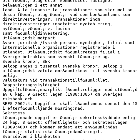
ett f&ouml;retag eller kommersiell fastighet
bel&auml;gen i ett annat
land. Alla finansiella transaktioner som sker mellan
dessa f&ouml;retag &auml;r vad som ben&auml;mns som
direktinvesteringar. Transaktioner inom
direktinvesteringar innefattar nyetablering,
nyf&ouml;rv&auml;rv, fusion
samt f&ouml;ljdinvestering.
Utl&auml;ndsk motpart
Avser juridisk-/fysisk person, myndighet, filial samt
internationella organisationer registrerade i
utlandet. Utl&auml;ndskt f&ouml;retags filial i
Sverige betraktas som svenskt f&ouml;retag.
Svenska kronor, SEK
Belopp anges i tusental svenska kronor. Belopp i
utl&auml;ndsk valuta omr&auml;knas till svenska kronor
enligt
valutakurs vid transaktionstillf&auml;llet.
Rapporteringsskyldighet
Uppgiftsl&auml;mnarplikt f&ouml;religger med st&ouml;d
av 6 kap. 9 &sect; lagen (1988:1385) om Sveriges
riksbank och
RBFS 2002:4. Uppgifter skall l&auml;mnas senast den 15
i efterf&ouml;ljande m&aring;nad.
Sekretess
L&auml;mnade uppgifter &auml;r sekretesskyddade enligt
24 kap. 8 &sect; offentlighets- och sekretesslagen
(2009:400) och kommer endast att anv&auml;ndas
f&ouml;r statistiska &auml;ndam&aring;l.
Svarsdelen i blanketten