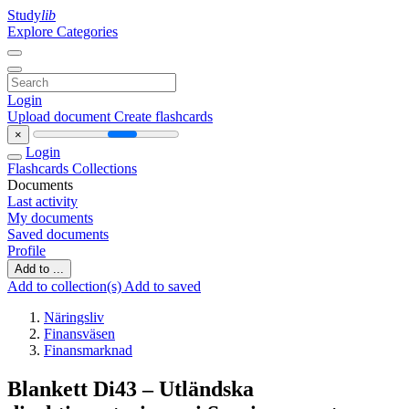
Study
lib
Explore Categories
Login
Upload document
Create flashcards
×
Login
Flashcards
Collections
Documents
Last activity
My documents
Saved documents
Profile
Add to ...
Add to collection(s)
Add to saved
Näringsliv
Finansväsen
Finansmarknad
Blankett Di43 – Utländska