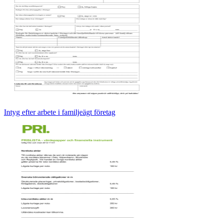
Intyg efter arbete i familjeägt företag