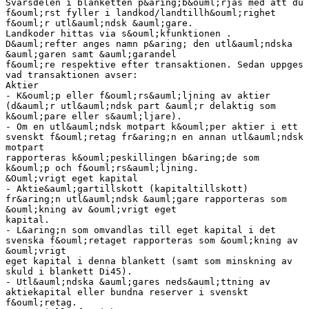
Svarsdelen i blanketten p&aring;b&ouml;rjas med att du
f&ouml;rst fyller i landkod/landtillh&ouml;righet
f&ouml;r utl&auml;ndsk &auml;gare.
Landkoder hittas via s&ouml;kfunktionen .
D&auml;refter anges namn p&aring; den utl&auml;ndska
&auml;garen samt &auml;garandel
f&ouml;re respektive efter transaktionen. Sedan uppges
vad transaktionen avser:
Aktier
- K&ouml;p eller f&ouml;rs&auml;ljning av aktier
(d&auml;r utl&auml;ndsk part &auml;r delaktig som
k&ouml;pare eller s&auml;ljare).
- Om en utl&auml;ndsk motpart k&ouml;per aktier i ett
svenskt f&ouml;retag fr&aring;n en annan utl&auml;ndsk
motpart
rapporteras k&ouml;peskillingen b&aring;de som
k&ouml;p och f&ouml;rs&auml;ljning.
&Ouml;vrigt eget kapital
- Aktie&auml;gartillskott (kapitaltillskott)
fr&aring;n utl&auml;ndsk &auml;gare rapporteras som
&ouml;kning av &ouml;vrigt eget
kapital.
- L&aring;n som omvandlas till eget kapital i det
svenska f&ouml;retaget rapporteras som &ouml;kning av
&ouml;vrigt
eget kapital i denna blankett (samt som minskning av
skuld i blankett Di45).
- Utl&auml;ndska &auml;gares neds&auml;ttning av
aktiekapital eller bundna reserver i svenskt
f&ouml;retag.