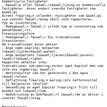
Kommersiella fastigheter
- K&ouml;p eller f&ouml;rs&auml;ljning av kommersiella
fastigheter. Avser endast svenska fastigheter som
&auml;gs
direkt fr&aring;n utlandet. Fastigheter som &auml;gs
via svenskt f&ouml;retag skall inte rapporteras.
Typ av investering
- Redog&ouml;r f&ouml;r vilken typ av investering som
genomf&ouml;rts.
Finansieringsform
- Redog&ouml;r f&ouml;r hur transaktionen
finansierats.
Om transaktionen avser aktier
- Ange namn p&aring; motparten
(s&auml;ljaren/k&ouml;paren).
- Ange motpartens (s&auml;ljarens/k&ouml;parens)
landtillh&ouml;righet.
Rapporten omfattar inte:
Transaktioner som p&aring;verkar eget kapital men som
inte ska ing&aring; &auml;r:
- Nettoresultat som har genererats i den egna
r&ouml;relsen.
- Omflyttning fr&aring;n &aring;rets nettoresultat
till balanserat resultat.
- Omvandling av eget kapital fr&aring;n fritt till
bundet och tv&auml;rtom.
- Nedskrivning av bokf&ouml;rt v&auml;rde av aktier i
Related documents