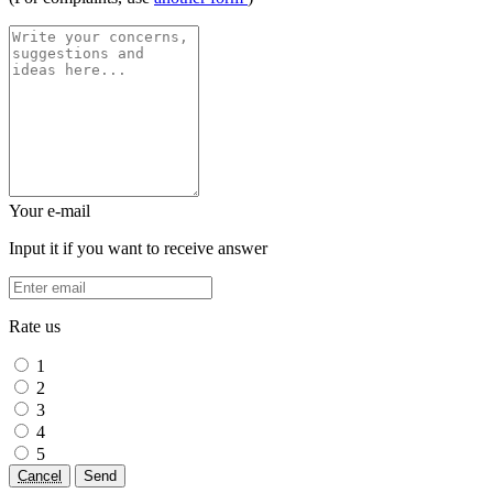
Your e-mail
Input it if you want to receive answer
Rate us
1
2
3
4
5
Cancel
Send