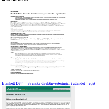
Blankett Di44 – Svenska direktinvesteringar i utlandet – eget