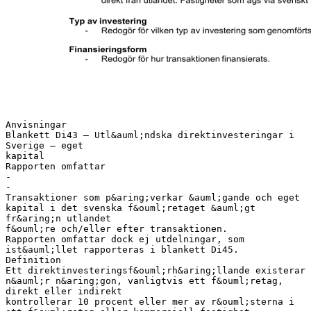
Anvisningar
Blankett Di43 – Utl&auml;ndska direktinvesteringar i
Sverige – eget
kapital
Rapporten omfattar
-
-
Transaktioner som p&aring;verkar &auml;gande och eget
kapital i det svenska f&ouml;retaget &auml;gt
fr&aring;n utlandet
f&ouml;re och/eller efter transaktionen.
Rapporten omfattar dock ej utdelningar, som
ist&auml;llet rapporteras i blankett Di45.
Definition
Ett direktinvesteringsf&ouml;rh&aring;llande existerar
n&auml;r n&aring;gon, vanligtvis ett f&ouml;retag,
direkt eller indirekt
kontrollerar 10 procent eller mer av r&ouml;sterna i