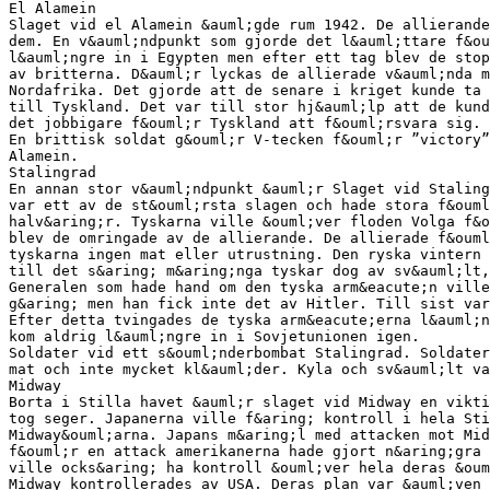
El Alamein
Slaget vid el Alamein &auml;gde rum 1942. De allierande
dem. En v&auml;ndpunkt som gjorde det l&auml;ttare f&ou
l&auml;ngre in i Egypten men efter ett tag blev de stop
av britterna. D&auml;r lyckas de allierade v&auml;nda m
Nordafrika. Det gjorde att de senare i kriget kunde ta
till Tyskland. Det var till stor hj&auml;lp att de kund
det jobbigare f&ouml;r Tyskland att f&ouml;rsvara sig.
En brittisk soldat g&ouml;r V-tecken f&ouml;r ”victory”
Alamein.
Stalingrad
En annan stor v&auml;ndpunkt &auml;r Slaget vid Staling
var ett av de st&ouml;rsta slagen och hade stora f&ouml
halv&aring;r. Tyskarna ville &ouml;ver floden Volga f&o
blev de omringade av de allierande. De allierade f&ouml
tyskarna ingen mat eller utrustning. Den ryska vintern 
till det s&aring; m&aring;nga tyskar dog av sv&auml;lt
Generalen som hade hand om den tyska arm&eacute;n ville
g&aring; men han fick inte det av Hitler. Till sist var
Efter detta tvingades de tyska arm&eacute;erna l&auml;n
kom aldrig l&auml;ngre in i Sovjetunionen igen.
Soldater vid ett s&ouml;nderbombat Stalingrad. Soldater
mat och inte mycket kl&auml;der. Kyla och sv&auml;lt va
Midway
Borta i Stilla havet &auml;r slaget vid Midway en vikt
tog seger. Japanerna ville f&aring; kontroll i hela Sti
Midway&ouml;arna. Japans m&aring;l med attacken mot Mid
f&ouml;r en attack amerikanerna hade gjort n&aring;gra 
ville ocks&aring; ha kontroll &ouml;ver hela deras &oum
Midway kontrollerades av USA. Deras plan var &auml;ven 