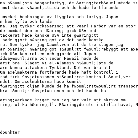
na b&auml;sta hangarfartyg, de &aring;terh&auml;mtade si
 mot deras v&auml;stsida och de hade fortfarande
 mycket bombningar av flygplan och fartyg. Japan
n kan lyfta och landa.
na. Jag tycker ocks&aring; att Pearl Harbor var en stor
de bombat dem och d&aring; gick USA med
tackerat hade kanske USA inte g&aring;tt
 hade gjort n&aring;got av det hade kanske
ra. Sen tycker jag &auml;ven att de tre slagen jag
ar p&aring; n&aring;got s&auml;tt f&ouml;rebyggt att axe
ick USA kontrollen och gjorde att Japan
idway&ouml;arna och sedan Hawaii hade de
arit bra. Slaget vi el-Alamein hj&auml;lpte de
are kunna attackera Tyskland. Det var bra att
Om axelmakterna fortfarande hade haft kontroll i
rad fick Sovjetunionen st&ouml;rre kontroll &ouml;ver
ndet. Om axelmakterna hade kommit
f&aring;tt oljan kunde de ha f&ouml;rst&ouml;rt transpor
 bra f&ouml;r Sovjetunionen och det kunde ha
aring;verkade kriget men jag har valt att skriva om
ring; olika h&aring;ll. B&aring;de ute i stilla havet, N
dpunkter