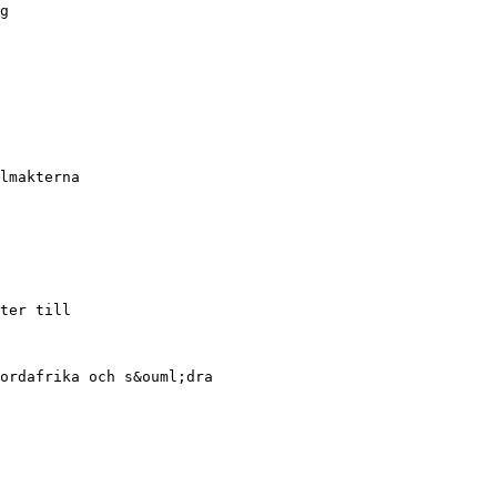
g
lmakterna
ter till
ordafrika och s&ouml;dra