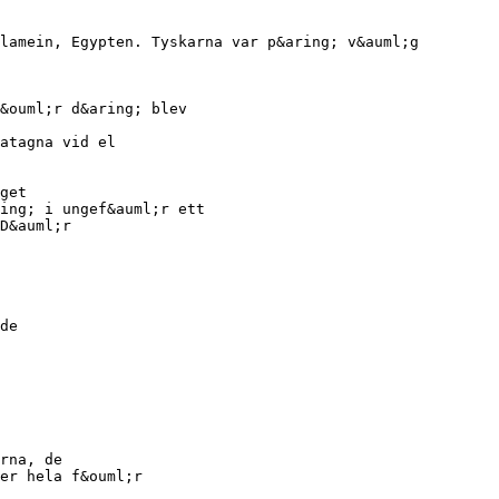
lamein, Egypten. Tyskarna var p&aring; v&auml;g
&ouml;r d&aring; blev
atagna vid el
get
ing; i ungef&auml;r ett
D&auml;r
de
rna, de
er hela f&ouml;r