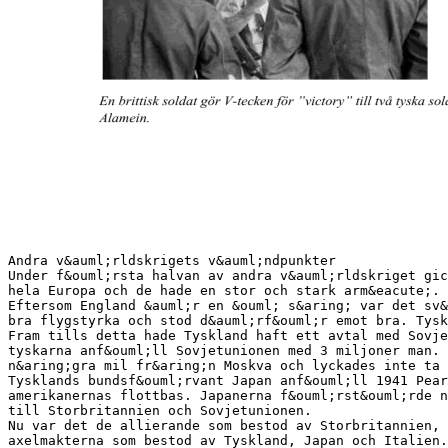
Andra v&auml;rldskrigets v&auml;ndpunkter
Under f&ouml;rsta halvan av andra v&auml;rldskriget gic
hela Europa och de hade en stor och stark arm&eacute;. 
Eftersom England &auml;r en &ouml; s&aring; var det sv&
bra flygstyrka och stod d&auml;rf&ouml;r emot bra. Tysk
Fram tills detta hade Tyskland haft ett avtal med Sovje
tyskarna anf&ouml;ll Sovjetunionen med 3 miljoner man. 
n&aring;gra mil fr&aring;n Moskva och lyckades inte ta 
Tysklands bundsf&ouml;rvant Japan anf&ouml;ll 1941 Pear
amerikanernas flottbas. Japanerna f&ouml;rst&ouml;rde n
till Storbritannien och Sovjetunionen.
Nu var det de allierande som bestod av Storbritannien, 
axelmakterna som bestod av Tyskland, Japan och Italien.