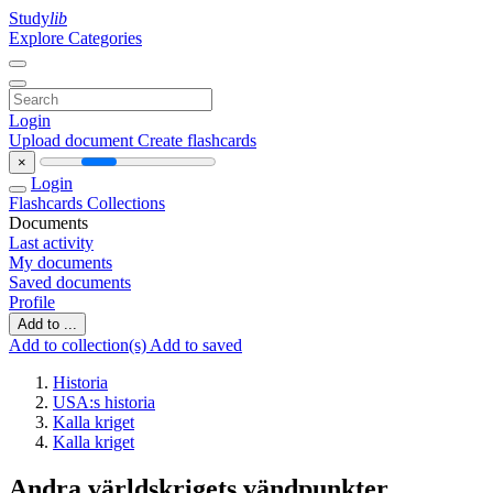
Study
lib
Explore Categories
Login
Upload document
Create flashcards
×
Login
Flashcards
Collections
Documents
Last activity
My documents
Saved documents
Profile
Add to ...
Add to collection(s)
Add to saved
Historia
USA:s historia
Kalla kriget
Kalla kriget
Andra världskrigets vändpunkter