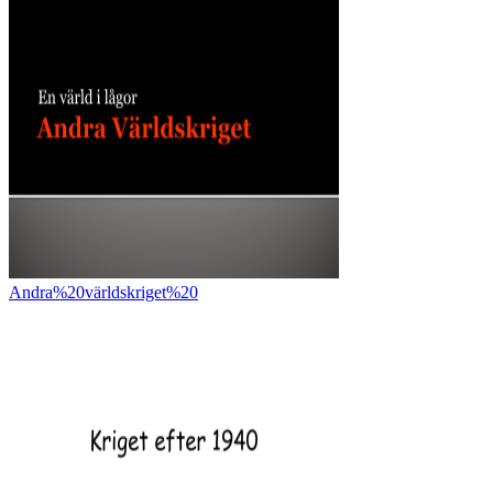
Andra%20världskriget%20