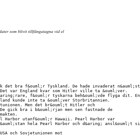
k det bra f&ouml;r Tyskland. De hade invaderat n&auml;st
Det var England kvar som Hitler ville ta &ouml;ver.
aring;rare, f&ouml;r tyskarna beh&ouml;vde flyga dit. En
land kunde inte ta &ouml;ver Storbritannien.
tunionen. Men det br&ouml;t Hitler och
De gick bra i b&ouml;rjan men sen fastnade de
makten.
l Harbor utanf&ouml;r Hawaii. Pearl Harbor var
&auml;stan hela Pearl Harbor och d&aring; ansl&ouml;t si
USA och Sovjetunionen mot