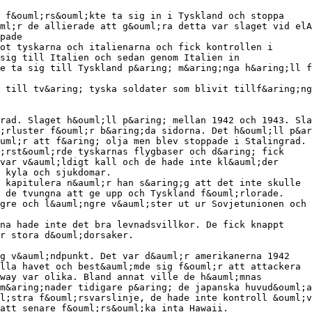
 f&ouml;rs&ouml;kte ta sig in i Tyskland och stoppa
ml;r de allierade att g&ouml;ra detta var slaget vid elA
pade
ot tyskarna och italienarna och fick kontrollen i
 sig till Italien och sedan genom Italien in
e ta sig till Tyskland p&aring; m&aring;nga h&aring;ll f
 till tv&aring; tyska soldater som blivit tillf&aring;ng
rad. Slaget h&ouml;ll p&aring; mellan 1942 och 1943. Sla
;rluster f&ouml;r b&aring;da sidorna. Det h&ouml;ll p&ar
uml;r att f&aring; olja men blev stoppade i Stalingrad. 
;rst&ouml;rde tyskarnas flygbaser och d&aring; fick
var v&auml;ldigt kall och de hade inte kl&auml;der
, kyla och sjukdomar.
 kapitulera n&auml;r han s&aring;g att det inte skulle
 de tvungna att ge upp och Tyskland f&ouml;rlorade.
gre och l&auml;ngre v&auml;ster ut ur Sovjetunionen och 
na hade inte det bra levnadsvillkor. De fick knappt
r stora d&ouml;dorsaker.
ig v&auml;ndpunkt. Det var d&auml;r amerikanerna 1942
lla havet och best&auml;mde sig f&ouml;r att attackera
way var olika. Bland annat ville de h&auml;mnas
m&aring;nader tidigare p&aring; de japanska huvud&ouml;a
l;stra f&ouml;rsvarslinje, de hade inte kontroll &ouml;v
att senare f&ouml;rs&ouml;ka inta Hawaii.