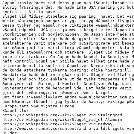
Japan misslyckades med deras plan och f&ouml;rlorade si
aldrig fr&aring;n det. Nu hade inte USA n&aring;got hot
kontroll i Stilla havet.
Slaget vid Midway utspelade sig p&aring; havet. Det var
miste m&aring;nga hangarfartyg, fartyg d&auml;r flygpla
Dessa tycker jag &auml;r de viktigaste v&auml;ndpunkter
v&auml;ndpunkt. USA gick ju med i kriget efter Japan ha
Storbritannien och Sovjetunionen. Om Japan inte hade at
med alls eller s&aring; hade de gjort det senare. Om de
axelmakterna varit starkare och sv&aring;rare att beseg
har n&auml;mnt har varit stora v&auml;ndpunkter. Alla h
kunde bli st&ouml;rre och starkare. Slaget vid Midway f
inte blev starkare. Om Japan hade kunnat ta &ouml;ver M
haft kontroll &ouml;ver Stilla havet vilket inte hade v
allierande att ta kontroll &ouml;ver Nordafrika och sen
de kunde attackera tyskarna p&aring; olika h&aring;ll. 
Nordafrika hade det inte g&aring;tt. Slaget vid Staling
deras land och fick enklare ut de tyska trupperna ur la
&ouml;ver och f&aring;tt kontroll &ouml;ver Volga samt 
Sovjetunionen som de beh&ouml;vde. Det hade inte varit
gjort det sv&aring;rare f&ouml;r dem i kriget.
Det finns sj&auml;lvklart andra v&auml;ndpunkter som p&
dem h&auml;r f&ouml;r jag tycker de &auml;r viktiga p&a
Europa samt v&auml;stra Europa.
K&auml;llor:
http://sv.wikipedia.org/wiki/Slaget_vid_Stalingrad
http://sv.wikipedia.org/wiki/Slaget_vid_el-Alamein
http://sv.wikipedia.org/wiki/Slaget_vid_Midway
http://www.so-rummet.se/content/andra-varldskrigets-van
Bilder: