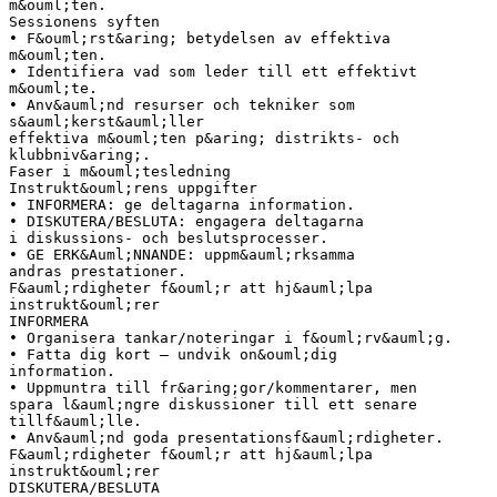
m&ouml;ten.
Sessionens syften
• F&ouml;rst&aring; betydelsen av effektiva
m&ouml;ten.
• Identifiera vad som leder till ett effektivt
m&ouml;te.
• Anv&auml;nd resurser och tekniker som
s&auml;kerst&auml;ller
effektiva m&ouml;ten p&aring; distrikts- och
klubbniv&aring;.
Faser i m&ouml;tesledning
Instrukt&ouml;rens uppgifter
• INFORMERA: ge deltagarna information.
• DISKUTERA/BESLUTA: engagera deltagarna
i diskussions- och beslutsprocesser.
• GE ERK&Auml;NNANDE: uppm&auml;rksamma
andras prestationer.
F&auml;rdigheter f&ouml;r att hj&auml;lpa
instrukt&ouml;rer
INFORMERA
• Organisera tankar/noteringar i f&ouml;rv&auml;g.
• Fatta dig kort – undvik on&ouml;dig
information.
• Uppmuntra till fr&aring;gor/kommentarer, men
spara l&auml;ngre diskussioner till ett senare
tillf&auml;lle.
• Anv&auml;nd goda presentationsf&auml;rdigheter.
F&auml;rdigheter f&ouml;r att hj&auml;lpa
instrukt&ouml;rer
DISKUTERA/BESLUTA