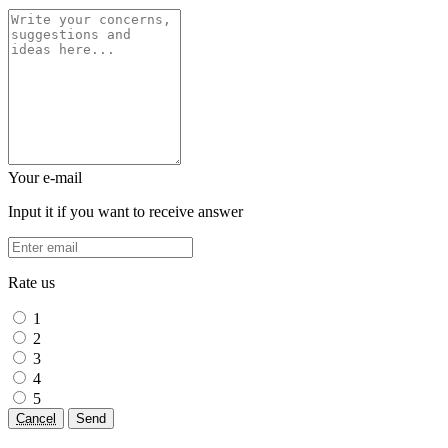
Your e-mail
Input it if you want to receive answer
Rate us
1
2
3
4
5
Cancel
Send