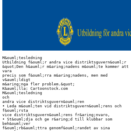
M&ouml;tesledning
Utbildning f&ouml;r andra vice distriktsguvern&ouml;r
&quot;Den h&auml;r m&aring;nadens m&ouml;te kommer att
vara
precis som f&ouml;rra m&aring;nadens, men med
v&auml;ldigt
m&aring;nga fler problem.&quot;
K&auml;lla: Cartoonstock.com
M&ouml;tesledning
och
andra vice distriktsguvern&ouml;ren
• Leda m&ouml;ten vid distriktsguvern&ouml;rens och
f&ouml;rsta
vice distriktsguvern&ouml;rens fr&aring;nvaro,
• St&ouml;dja och ge r&aring;d till klubbar som
beh&ouml;ver
f&ouml;rb&auml;ttra genomf&ouml;randet av sina