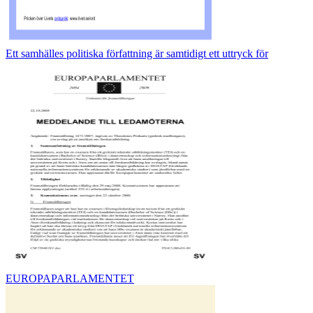
Ett samhälles politiska författning är samtidigt ett uttryck för
EUROPAPARLAMENTET