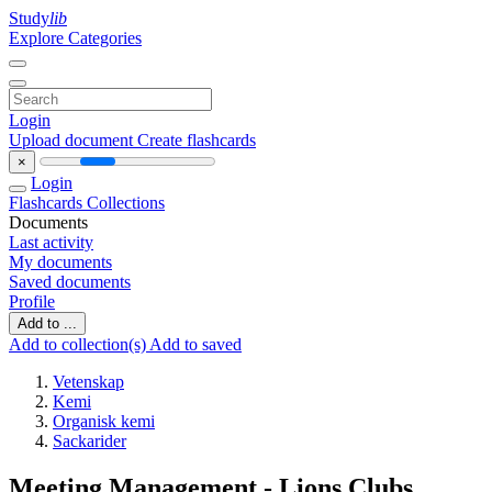
Study
lib
Explore Categories
Login
Upload document
Create flashcards
×
Login
Flashcards
Collections
Documents
Last activity
My documents
Saved documents
Profile
Add to ...
Add to collection(s)
Add to saved
Vetenskap
Kemi
Organisk kemi
Sackarider
Meeting Management - Lions Clubs