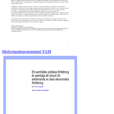
Medvetandeprogrammet YAM