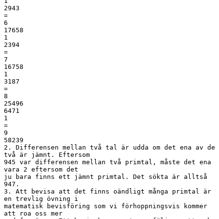
1
2943
=
6
17658
1
2394
=
7
16758
1
3187
=
8
25496
6471
1
=
9
58239
2. Differensen mellan två tal är udda om det ena av de
två är jämnt. Eftersom
945 var differensen mellan två primtal, måste det ena
vara 2 eftersom det
ju bara finns ett jämnt primtal. Det sökta är alltså
947.
3. Att bevisa att det finns oändligt många primtal är
en trevlig övning i
matematisk bevisföring som vi förhoppningsvis kommer
att roa oss mer