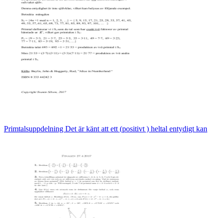
Primtalsuppdelning Det är känt att ett (positivt ) heltal entydigt kan