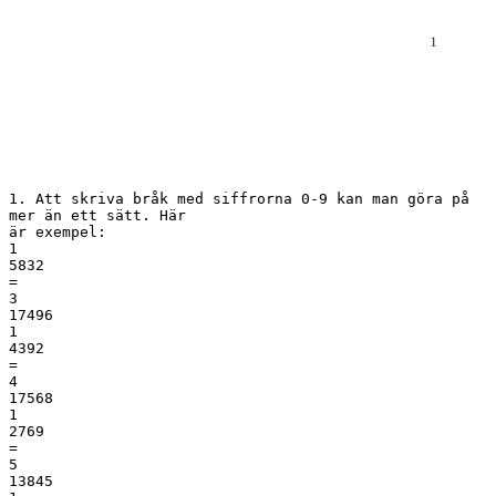
1. Att skriva bråk med siffrorna 0-9 kan man göra på
mer än ett sätt. Här
är exempel:
1
5832
=
3
17496
1
4392
=
4
17568
1
2769
=
5
13845