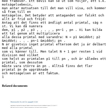
med framöver. Ett bevis kan se ut som följer, ett s.k.
motsägelsebevis,
man antar motsatsen till det man vill visa, och kommer
så fram till en
motsägelse. Det betyder att antagandet var falskt och
allt är frid och fröjd:
Antag att det finns ett ändligt antal primtal, säg n
st. Vi kan då numrera
dem, p1 , p2 , p3 , . . . , pn−1 , pn . Vi kan bilda
ett tal genom att multiplicera
alla dessa primtal med varandra: N = p1 &middot; p2
&middot; . . . pn−1 &middot; pn .
N är givetvis inget primtal eftersom det ju är delbart
med alla primtal
som vi känner till. Men talet N + 1 ger resten 1 vid
division med vilket
som helst av primtalen p1 till pn , och är således ett
primtal, som dessutom
måste vara större än pn . Alltså finns det fler
primtal än de uppräknade
och motsägelsen är ett faktum.
Related documents