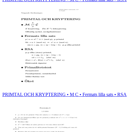
PRIMTAL OCH KRYPTERING • M C • Fermats lilla sats • RSA