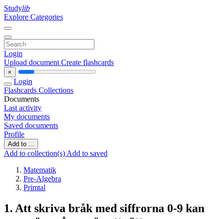
Study
lib
Explore Categories
Login
Upload document
Create flashcards
×
Login
Flashcards
Collections
Documents
Last activity
My documents
Saved documents
Profile
Add to ...
Add to collection(s)
Add to saved
Matematik
Pre-Algebra
Primtal
1. Att skriva bråk med siffrorna 0-9 kan