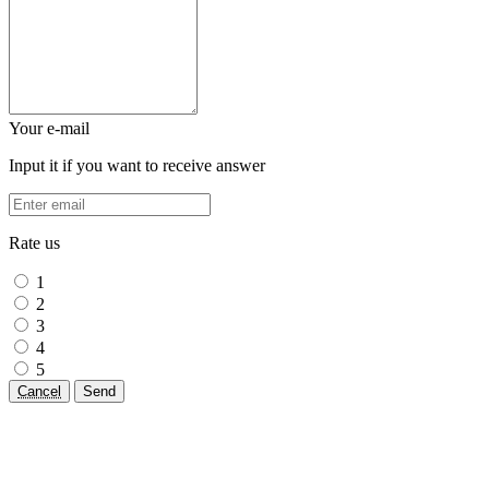
Your e-mail
Input it if you want to receive answer
Rate us
1
2
3
4
5
Cancel
Send