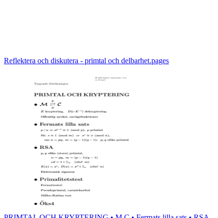
Reflektera och diskutera - primtal och delbarhet.pages
PRIMTAL OCH KRYPTERING • M C • Fermats lilla sats • RSA