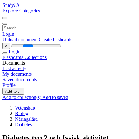
Study
lib
Explore Categories
Login
Upload document
Create flashcards
×
Login
Flashcards
Collections
Documents
Last activity
My documents
Saved documents
Profile
Add to ...
Add to collection(s)
Add to saved
Vetenskap
Biologi
Näringslära
Diabetes
Diabetes typ 2 och fysisk aktivitet