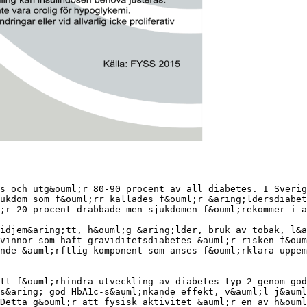
s och utg&ouml;r 80-90 procent av all diabetes. I Sverig
ukdom som f&ouml;rr kallades f&ouml;r &aring;ldersdiabet
;r 20 procent drabbade men sjukdomen f&ouml;rekommer i a
idjem&aring;tt, h&ouml;g &aring;lder, bruk av tobak, l&a
vinnor som haft graviditetsdiabetes &auml;r risken f&oum
nde &auml;rftlig komponent som anses f&ouml;rklara uppem
tt f&ouml;rhindra utveckling av diabetes typ 2 genom god
s&aring; god HbA1c-s&auml;nkande effekt, v&auml;l j&auml
Detta g&ouml;r att fysisk aktivitet &auml;r en av h&ouml