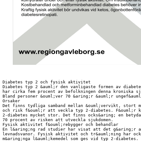
Diabetes typ 2 och fysisk aktivitet
Diabetes typ 2 &auml;r den vanligaste formen av diabete
har cirka fem procent av befolkningen denna kroniska sj
Bland personer &ouml;ver 70 &aring;r &auml;r ungef&auml
Orsaker
Det finns tydliga samband mellan &ouml;vervikt, stort m
och risk f&ouml;r att veckla typ 2-diabetes. F&ouml;r k
2-diabetes mycket stor. Det finns ocks&aring; en betyda
70 procent av risken att utveckla sjukdomen.
Fysisk aktivitet f&ouml;rebygger och behandlar
En l&aring;ng rad studier har visat att det g&aring;r a
levnadsvanor. Fysisk aktivitet och tr&auml;ning har ock
m&aring;nga l&auml;kemedel som ges vid typ 2-diabetes. 