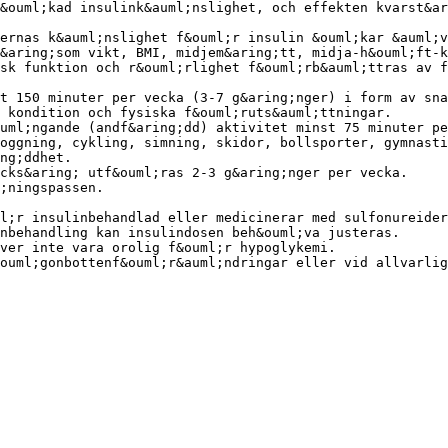
&ouml;kad insulink&auml;nslighet, och effekten kvarst&ar
ernas k&auml;nslighet f&ouml;r insulin &ouml;kar &auml;v
&aring;som vikt, BMI, midjem&aring;tt, midja-h&ouml;ft-k
sk funktion och r&ouml;rlighet f&ouml;rb&auml;ttras av f
t 150 minuter per vecka (3-7 g&aring;nger) i form av sna
 kondition och fysiska f&ouml;ruts&auml;ttningar.
uml;ngande (andf&aring;dd) aktivitet minst 75 minuter pe
oggning, cykling, simning, skidor, bollsporter, gymnasti
ng;ddhet.
cks&aring; utf&ouml;ras 2-3 g&aring;nger per vecka.
;ningspassen.
l;r insulinbehandlad eller medicinerar med sulfonureider
nbehandling kan insulindosen beh&ouml;va justeras.
ver inte vara orolig f&ouml;r hypoglykemi.
ouml;gonbottenf&ouml;r&auml;ndringar eller vid allvarlig