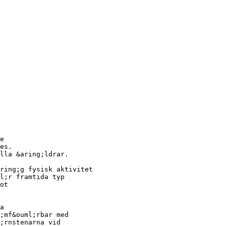
e
es.
lla &aring;ldrar.
ring;g fysisk aktivitet
l;r framtida typ
ot
a
;mf&ouml;rbar med
;rnstenarna vid