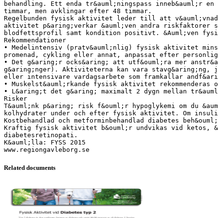
behandling. Ett enda tr&auml;ningspass inneb&auml;r en 
timmar, men avklingar efter 48 timmar.
Regelbunden fysisk aktivitet leder till att v&auml;vnad
aktivitet p&aring;verkar &auml;ven andra riskfaktorer s
blodfettsprofil samt kondition positivt. &Auml;ven fysi
Rekommendationer
• Medelintensiv (pratv&auml;nlig) fysisk aktivitet mins
promenad, cykling eller annat, anpassat efter personlig
• Det g&aring;r ocks&aring; att utf&ouml;ra mer anstr&a
g&aring;nger). Aktiviteterna kan vara stavg&aring;ng, j
eller intensivare vardagsarbete som framkallar andf&ari
• Muskelst&auml;rkande fysisk aktivitet rekommenderas o
• L&aring;t det g&aring; maximalt 2 dygn mellan tr&auml
Risker
T&auml;nk p&aring; risk f&ouml;r hypoglykemi om du &aum
kolhydrater under och efter fysisk aktivitet. Om insuli
Kostbehandlad och metforminbehandlad diabetes beh&ouml;
Kraftig fysisk aktivitet b&ouml;r undvikas vid ketos, &
diabetesretinopati.
K&auml;lla: FYSS 2015
Related documents