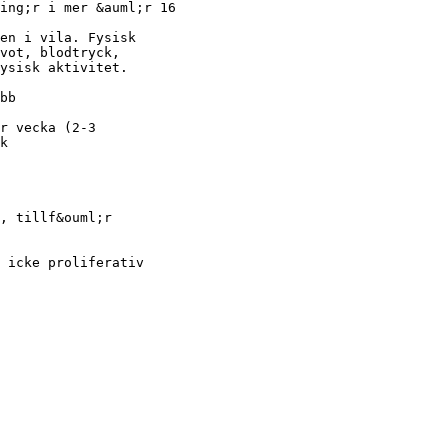
ing;r i mer &auml;r 16
en i vila. Fysisk
vot, blodtryck,
ysisk aktivitet.
bb
r vecka (2-3
k
, tillf&ouml;r
 icke proliferativ