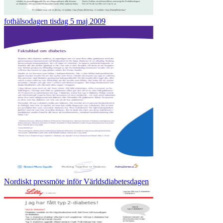
fothälsodagen tisdag 5 maj 2009
Nordiskt pressmöte inför Världsdiabetesdagen