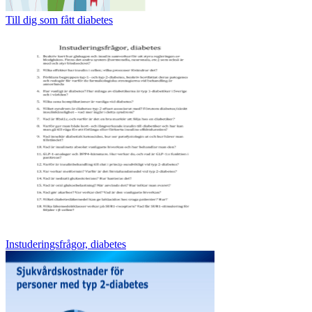
Till dig som fått diabetes
Instuderingsfrågor, diabetes