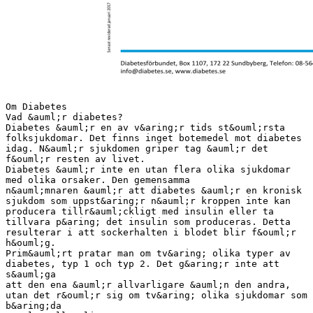
Om Diabetes
Vad &auml;r diabetes?
Diabetes &auml;r en av v&aring;r tids st&ouml;rsta
folksjukdomar. Det finns inget botemedel mot diabetes
idag. N&auml;r sjukdomen griper tag &auml;r det
f&ouml;r resten av livet.
Diabetes &auml;r inte en utan flera olika sjukdomar
med olika orsaker. Den gemensamma
n&auml;mnaren &auml;r att diabetes &auml;r en kronisk
sjukdom som uppst&aring;r n&auml;r kroppen inte kan
producera tillr&auml;ckligt med insulin eller ta
tillvara p&aring; det insulin som produceras. Detta
resulterar i att sockerhalten i blodet blir f&ouml;r
h&ouml;g.
Prim&auml;rt pratar man om tv&aring; olika typer av
diabetes, typ 1 och typ 2. Det g&aring;r inte att
s&auml;ga
att den ena &auml;r allvarligare &auml;n den andra,
utan det r&ouml;r sig om tv&aring; olika sjukdomar som
b&aring;da