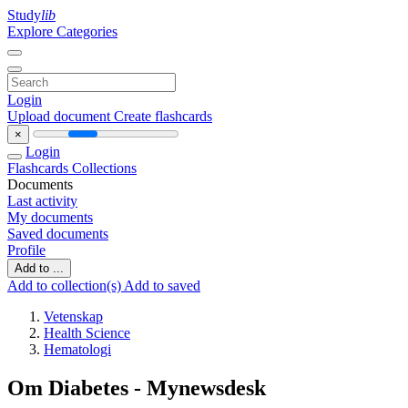
Study
lib
Explore Categories
Login
Upload document
Create flashcards
×
Login
Flashcards
Collections
Documents
Last activity
My documents
Saved documents
Profile
Add to ...
Add to collection(s)
Add to saved
Vetenskap
Health Science
Hematologi
Om Diabetes - Mynewsdesk