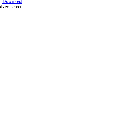
Download
dvertisement