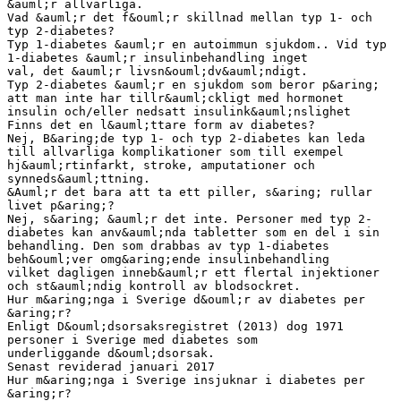
&auml;r allvarliga.
Vad &auml;r det f&ouml;r skillnad mellan typ 1- och
typ 2-diabetes?
Typ 1-diabetes &auml;r en autoimmun sjukdom.. Vid typ
1-diabetes &auml;r insulinbehandling inget
val, det &auml;r livsn&ouml;dv&auml;ndigt.
Typ 2-diabetes &auml;r en sjukdom som beror p&aring;
att man inte har tillr&auml;ckligt med hormonet
insulin och/eller nedsatt insulink&auml;nslighet
Finns det en l&auml;ttare form av diabetes?
Nej, B&aring;de typ 1- och typ 2-diabetes kan leda
till allvarliga komplikationer som till exempel
hj&auml;rtinfarkt, stroke, amputationer och
synneds&auml;ttning.
&Auml;r det bara att ta ett piller, s&aring; rullar
livet p&aring;?
Nej, s&aring; &auml;r det inte. Personer med typ 2-
diabetes kan anv&auml;nda tabletter som en del i sin
behandling. Den som drabbas av typ 1-diabetes
beh&ouml;ver omg&aring;ende insulinbehandling
vilket dagligen inneb&auml;r ett flertal injektioner
och st&auml;ndig kontroll av blodsockret.
Hur m&aring;nga i Sverige d&ouml;r av diabetes per
&aring;r?
Enligt D&ouml;dsorsaksregistret (2013) dog 1971
personer i Sverige med diabetes som
underliggande d&ouml;dsorsak.
Senast reviderad januari 2017
Hur m&aring;nga i Sverige insjuknar i diabetes per
&aring;r?