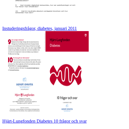
Instuderingsfrågor, diabetes, januari 2011
Hjärt-Lungfonden Diabetes 10 frågor och svar