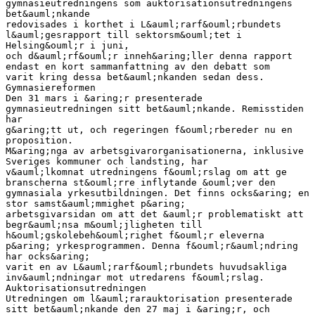
gymnasieutredningens som auktorisationsutredningens
bet&auml;nkande
redovisades i korthet i L&auml;rarf&ouml;rbundets
l&auml;gesrapport till sektorsm&ouml;tet i
Helsing&ouml;r i juni,
och d&auml;rf&ouml;r inneh&aring;ller denna rapport
endast en kort sammanfattning av den debatt som
varit kring dessa bet&auml;nkanden sedan dess.
Gymnasiereformen
Den 31 mars i &aring;r presenterade
gymnasieutredningen sitt bet&auml;nkande. Remisstiden
har
g&aring;tt ut, och regeringen f&ouml;rbereder nu en
proposition.
M&aring;nga av arbetsgivarorganisationerna, inklusive
Sveriges kommuner och landsting, har
v&auml;lkomnat utredningens f&ouml;rslag om att ge
branscherna st&ouml;rre inflytande &ouml;ver den
gymnasiala yrkesutbildningen. Det finns ocks&aring; en
stor samst&auml;mmighet p&aring;
arbetsgivarsidan om att det &auml;r problematiskt att
begr&auml;nsa m&ouml;jligheten till
h&ouml;gskolebeh&ouml;righet f&ouml;r eleverna
p&aring; yrkesprogrammen. Denna f&ouml;r&auml;ndring
har ocks&aring;
varit en av L&auml;rarf&ouml;rbundets huvudsakliga
inv&auml;ndningar mot utredarens f&ouml;rslag.
Auktorisationsutredningen
Utredningen om l&auml;rarauktorisation presenterade
sitt bet&auml;nkande den 27 maj i &aring;r, och