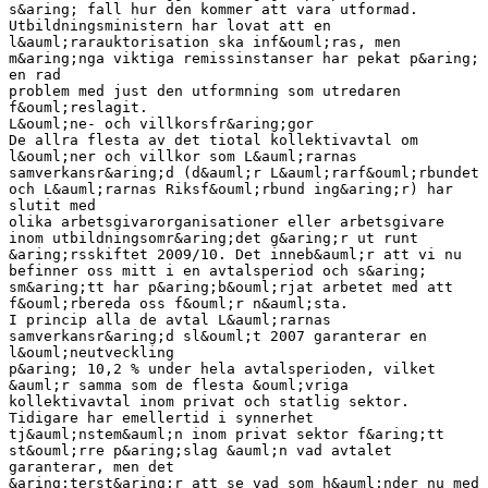
s&aring; fall hur den kommer att vara utformad.
Utbildningsministern har lovat att en
l&auml;rarauktorisation ska inf&ouml;ras, men
m&aring;nga viktiga remissinstanser har pekat p&aring;
en rad
problem med just den utformning som utredaren
f&ouml;reslagit.
L&ouml;ne- och villkorsfr&aring;gor
De allra flesta av det tiotal kollektivavtal om
l&ouml;ner och villkor som L&auml;rarnas
samverkansr&aring;d (d&auml;r L&auml;rarf&ouml;rbundet
och L&auml;rarnas Riksf&ouml;rbund ing&aring;r) har
slutit med
olika arbetsgivarorganisationer eller arbetsgivare
inom utbildningsomr&aring;det g&aring;r ut runt
&aring;rsskiftet 2009/10. Det inneb&auml;r att vi nu
befinner oss mitt i en avtalsperiod och s&aring;
sm&aring;tt har p&aring;b&ouml;rjat arbetet med att
f&ouml;rbereda oss f&ouml;r n&auml;sta.
I princip alla de avtal L&auml;rarnas
samverkansr&aring;d sl&ouml;t 2007 garanterar en
l&ouml;neutveckling
p&aring; 10,2 % under hela avtalsperioden, vilket
&auml;r samma som de flesta &ouml;vriga
kollektivavtal inom privat och statlig sektor.
Tidigare har emellertid i synnerhet
tj&auml;nstem&auml;n inom privat sektor f&aring;tt
st&ouml;rre p&aring;slag &auml;n vad avtalet
garanterar, men det
&aring;terst&aring;r att se vad som h&auml;nder nu med