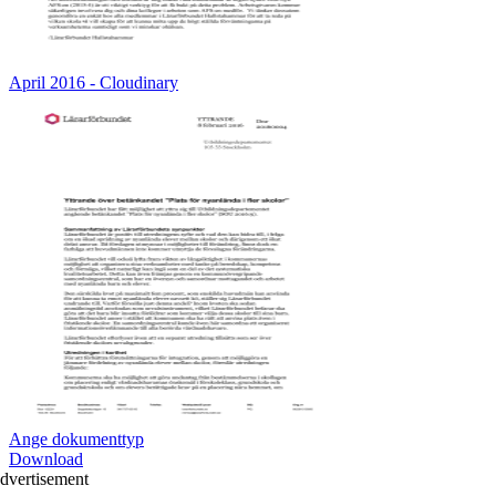
April 2016 - Cloudinary
Ange dokumenttyp
Download
dvertisement