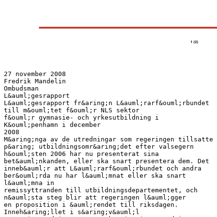
27 november 2008
Fredrik Mandelin
Ombudsman
L&auml;gesrapport
L&auml;gesrapport fr&aring;n L&auml;rarf&ouml;rbundet
till m&ouml;tet f&ouml;r NLS sektor
f&ouml;r gymnasie- och yrkesutbildning i
K&ouml;penhamn i december
2008
M&aring;nga av de utredningar som regeringen tillsatte
p&aring; utbildningsomr&aring;det efter valsegern
h&ouml;sten 2006 har nu presenterat sina
bet&auml;nkanden, eller ska snart presentera dem. Det
inneb&auml;r att L&auml;rarf&ouml;rbundet och andra
ber&ouml;rda nu har l&auml;mnat eller ska snart
l&auml;mna in
remissyttranden till utbildningsdepartementet, och
n&auml;sta steg blir att regeringen l&auml;gger
en proposition i &auml;rendet till riksdagen.
Inneh&aring;llet i s&aring;v&auml;l