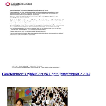
Lärarförbundets synpunkter på Uppföljningsrapport 2 2014