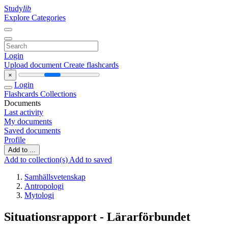
Study
lib
Explore Categories
Login
Upload document
Create flashcards
×
Login
Flashcards
Collections
Documents
Last activity
My documents
Saved documents
Profile
Add to ...
Add to collection(s)
Add to saved
Samhällsvetenskap
Antropologi
Mytologi
Situationsrapport - Lärarförbundet