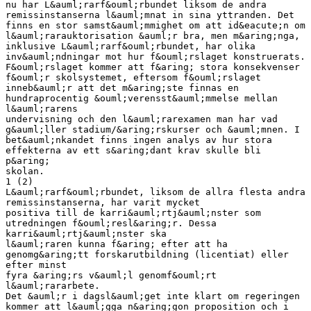
nu har L&auml;rarf&ouml;rbundet liksom de andra
remissinstanserna l&auml;mnat in sina yttranden. Det
finns en stor samst&auml;mmighet om att id&eacute;n om
l&auml;rarauktorisation &auml;r bra, men m&aring;nga,
inklusive L&auml;rarf&ouml;rbundet, har olika
inv&auml;ndningar mot hur f&ouml;rslaget konstruerats.
F&ouml;rslaget kommer att f&aring; stora konsekvenser
f&ouml;r skolsystemet, eftersom f&ouml;rslaget
inneb&auml;r att det m&aring;ste finnas en
hundraprocentig &ouml;verensst&auml;mmelse mellan
l&auml;rarens
undervisning och den l&auml;rarexamen man har vad
g&auml;ller stadium/&aring;rskurser och &auml;mnen. I
bet&auml;nkandet finns ingen analys av hur stora
effekterna av ett s&aring;dant krav skulle bli
p&aring;
skolan.
1 (2)
L&auml;rarf&ouml;rbundet, liksom de allra flesta andra
remissinstanserna, har varit mycket
positiva till de karri&auml;rtj&auml;nster som
utredningen f&ouml;resl&aring;r. Dessa
karri&auml;rtj&auml;nster ska
l&auml;raren kunna f&aring; efter att ha
genomg&aring;tt forskarutbildning (licentiat) eller
efter minst
fyra &aring;rs v&auml;l genomf&ouml;rt
l&auml;rararbete.
Det &auml;r i dagsl&auml;get inte klart om regeringen
kommer att l&auml;gga n&aring;gon proposition och i