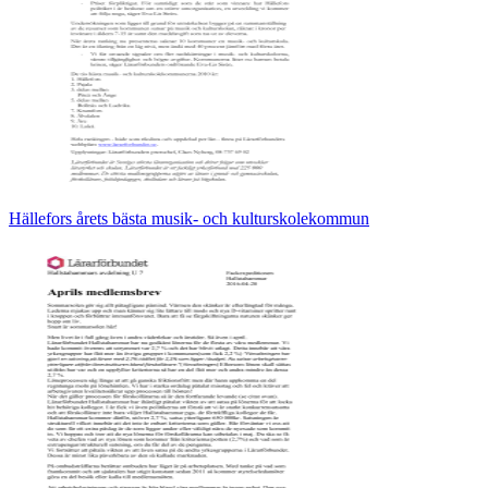
Hällefors årets bästa musik- och kulturskolekommun