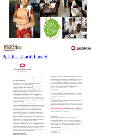
Ppt-fil - Lärarförbundet