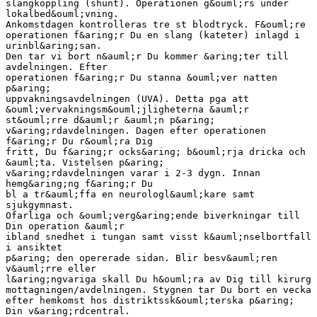
slangkoppling (shunt). Operationen g&ouml;rs under
lokalbed&ouml;vning.
Ankomstdagen kontrolleras tre st blodtryck. F&ouml;re
operationen f&aring;r Du en slang (kateter) inlagd i
urinbl&aring;san.
Den tar vi bort n&auml;r Du kommer &aring;ter till
avdelningen. Efter
operationen f&aring;r Du stanna &ouml;ver natten
p&aring;
uppvakningsavdelningen (UVA). Detta pga att
&ouml;vervakningsm&ouml;jligheterna &auml;r
st&ouml;rre d&auml;r &auml;n p&aring;
v&aring;rdavdelningen. Dagen efter operationen
f&aring;r Du r&ouml;ra Dig
fritt, Du f&aring;r ocks&aring; b&ouml;rja dricka och
&auml;ta. Vistelsen p&aring;
v&aring;rdavdelningen varar i 2-3 dygn. Innan
hemg&aring;ng f&aring;r Du
bl a tr&auml;ffa en neurologl&auml;kare samt
sjukgymnast.
Ofarliga och &ouml;verg&aring;ende biverkningar till
Din operation &auml;r
ibland snedhet i tungan samt visst k&auml;nselbortfall
i ansiktet
p&aring; den opererade sidan. Blir besv&auml;ren
v&auml;rre eller
l&aring;ngvariga skall Du h&ouml;ra av Dig till kirurg
mottagningen/avdelningen. Stygnen tar Du bort en vecka
efter hemkomst hos distriktssk&ouml;terska p&aring;
Din v&aring;rdcentral.