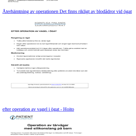
Återhämtning av operationen Det finns rikligt av blodådror vid ögat
efter operation av vagel i ögat - Hoito