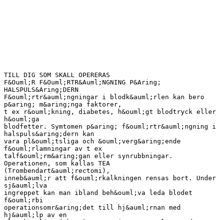
TILL DIG SOM SKALL OPERERAS
F&Ouml;R F&Ouml;RTR&Auml;NGNING P&Aring;
HALSPULS&Aring;DERN
F&ouml;rtr&auml;ngningar i blodk&auml;rlen kan bero
p&aring; m&aring;nga faktorer,
t ex r&ouml;kning, diabetes, h&ouml;gt blodtryck eller
h&ouml;ga
blodfetter. Symtomen p&aring; f&ouml;rtr&auml;ngning i
halspuls&aring;dern kan
vara pl&ouml;tsliga och &ouml;verg&aring;ende
f&ouml;rlamningar av t ex
talf&ouml;rm&aring;gan eller synrubbningar.
Operationen, som kallas TEA
(Trombendart&auml;rectomi),
inneb&auml;r att f&ouml;rkalkningen rensas bort. Under
sj&auml;lva
ingreppet kan man ibland beh&ouml;va leda blodet
f&ouml;rbi
operationsomr&aring;det till hj&auml;rnan med
hj&auml;lp av en