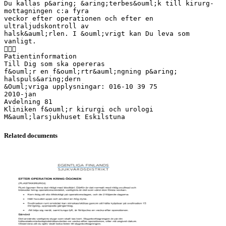
Du kallas p&aring; &aring;terbes&ouml;k till kirurg-
mottagningen c:a fyra
veckor efter operationen och efter en
ultraljudskontroll av
halsk&auml;rlen. I &ouml;vrigt kan Du leva som
vanligt.

Patientinformation
Till Dig som ska opereras
f&ouml;r en f&ouml;rtr&auml;ngning p&aring;
halspuls&aring;dern
&Ouml;vriga upplysningar: 016-10 39 75
2010-jan
Avdelning 81
Kliniken f&ouml;r kirurgi och urologi
Related documents