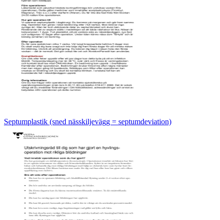
Septumplastik (sned nässkiljevägg = septumdeviation)