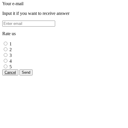
Your e-mail
Input it if you want to receive answer
Rate us
1
2
3
4
5
Cancel
Send