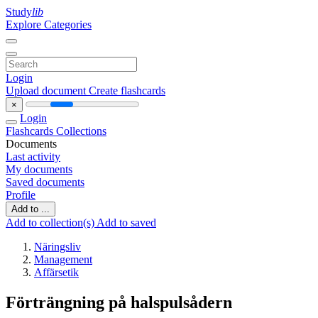
Study
lib
Explore Categories
Login
Upload document
Create flashcards
×
Login
Flashcards
Collections
Documents
Last activity
My documents
Saved documents
Profile
Add to ...
Add to collection(s)
Add to saved
Näringsliv
Management
Affärsetik
Förträngning på halspulsådern