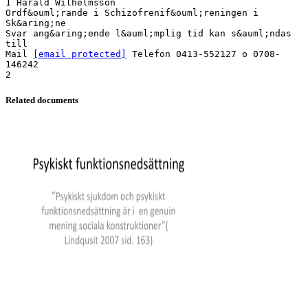
1 Harald Wilhelmsson
Ordf&ouml;rande i Schizofrenif&ouml;reningen i
Sk&aring;ne
Svar ang&aring;ende l&auml;mplig tid kan s&auml;ndas
till
Mail
[email protected]
Telefon 0413-552127 o 0708-
146242
2
Related documents