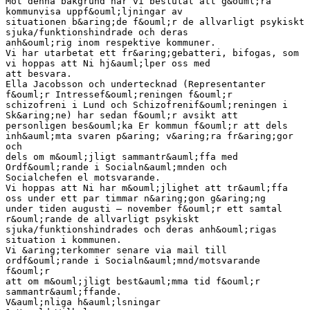
Mot denna bakgrund har vi beslutat att g&ouml;ra
kommunvisa uppf&ouml;ljningar av
situationen b&aring;de f&ouml;r de allvarligt psykiskt
sjuka/funktionshindrade och deras
anh&ouml;rig inom respektive kommuner.
Vi har utarbetat ett fr&aring;gebatteri, bifogas, som
vi hoppas att Ni hj&auml;lper oss med
att besvara.
Ella Jacobsson och undertecknad (Representanter
f&ouml;r Intressef&ouml;reningen f&ouml;r
schizofreni i Lund och Schizofrenif&ouml;reningen i
Sk&aring;ne) har sedan f&ouml;r avsikt att
personligen bes&ouml;ka Er kommun f&ouml;r att dels
inh&auml;mta svaren p&aring; v&aring;ra fr&aring;gor
och
dels om m&ouml;jligt sammantr&auml;ffa med
Ordf&ouml;rande i Socialn&auml;mnden och
Socialchefen el motsvarande.
Vi hoppas att Ni har m&ouml;jlighet att tr&auml;ffa
oss under ett par timmar n&aring;gon g&aring;ng
under tiden augusti – november f&ouml;r ett samtal
r&ouml;rande de allvarligt psykiskt
sjuka/funktionshindrades och deras anh&ouml;rigas
situation i kommunen.
Vi &aring;terkommer senare via mail till
ordf&ouml;rande i Socialn&auml;mnd/motsvarande
f&ouml;r
att om m&ouml;jligt best&auml;mma tid f&ouml;r
sammantr&auml;ffande.
V&auml;nliga h&auml;lsningar