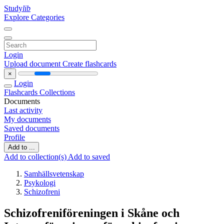
Study
lib
Explore Categories
Login
Upload document
Create flashcards
×
Login
Flashcards
Collections
Documents
Last activity
My documents
Saved documents
Profile
Add to ...
Add to collection(s)
Add to saved
Samhällsvetenskap
Psykologi
Schizofreni
Schizofreniföreningen i Skåne och