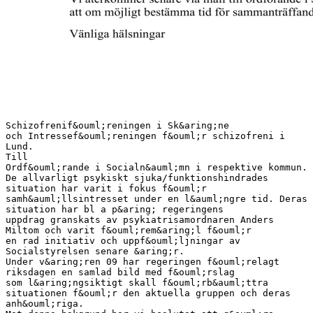
Schizofrenif&ouml;reningen i Sk&aring;ne
och Intressef&ouml;reningen f&ouml;r schizofreni i
Lund.
Till
Ordf&ouml;rande i Socialn&auml;mn i respektive kommun.
De allvarligt psykiskt sjuka/funktionshindrades
situation har varit i fokus f&ouml;r
samh&auml;llsintresset under en l&auml;ngre tid. Deras
situation har bl a p&aring; regeringens
uppdrag granskats av psykiatrisamordnaren Anders
Miltom och varit f&ouml;rem&aring;l f&ouml;r
en rad initiativ och uppf&ouml;ljningar av
Socialstyrelsen senare &aring;r.
Under v&aring;ren 09 har regeringen f&ouml;relagt
riksdagen en samlad bild med f&ouml;rslag
som l&aring;ngsiktigt skall f&ouml;rb&auml;ttra
situationen f&ouml;r den aktuella gruppen och deras
anh&ouml;riga.