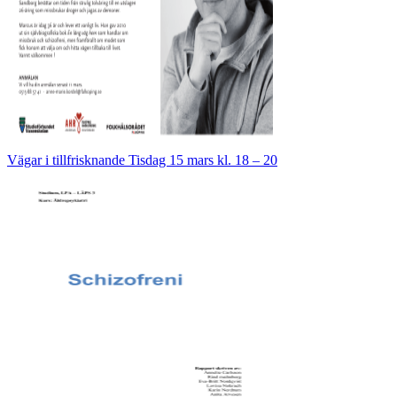
Vägar i tillfrisknande Tisdag 15 mars kl. 18 – 20