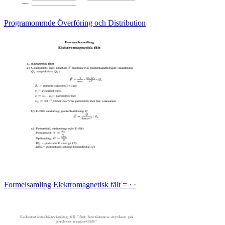
Programomrnde Överföring och Distribution
Formelsamling Elektromagnetisk fält = · ·