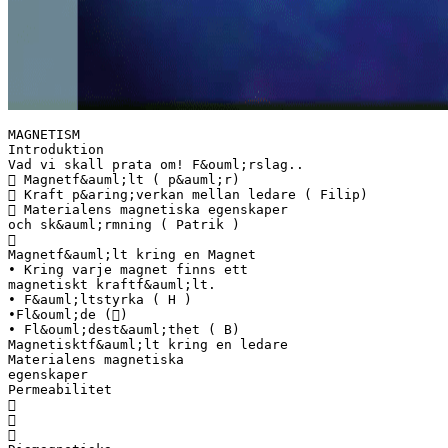
MAGNETISM
Introduktion
Vad vi skall prata om! F&ouml;rslag..
 Magnetf&auml;lt ( p&auml;r)
 Kraft p&aring;verkan mellan ledare ( Filip)
 Materialens magnetiska egenskaper
och sk&auml;rmning ( Patrik )

Magnetf&auml;lt kring en Magnet
• Kring varje magnet finns ett
magnetiskt kraftf&auml;lt.
• F&auml;ltstyrka ( H )
•Fl&ouml;de ()
• Fl&ouml;dest&auml;thet ( B)
Magnetisktf&auml;lt kring en ledare
Materialens magnetiska
egenskaper
Permeabilitet


