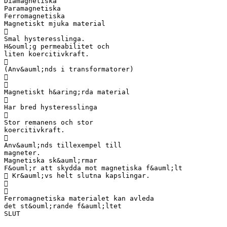
Diamagnetiska
Paramagnetiska
Ferromagnetiska
Magnetiskt mjuka material

Smal hysteresslinga.
H&ouml;g permeabilitet och
liten koercitivkraft.

(Anv&auml;nds i transformatorer)


Magnetiskt h&aring;rda material

Har bred hysteresslinga

Stor remanens och stor
koercitivkraft.

Anv&auml;nds tillexempel till
magneter.
Magnetiska sk&auml;rmar
F&ouml;r att skydda mot magnetiska f&auml;lt
 Kr&auml;vs helt slutna kapslingar.


Ferromagnetiska materialet kan avleda
det st&ouml;rande f&auml;ltet