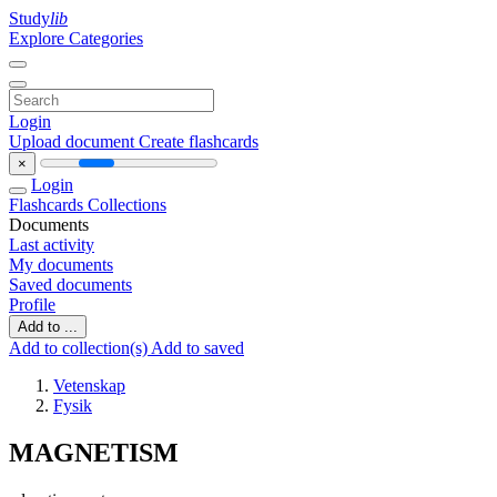
Study
lib
Explore Categories
Login
Upload document
Create flashcards
×
Login
Flashcards
Collections
Documents
Last activity
My documents
Saved documents
Profile
Add to ...
Add to collection(s)
Add to saved
Vetenskap
Fysik
MAGNETISM