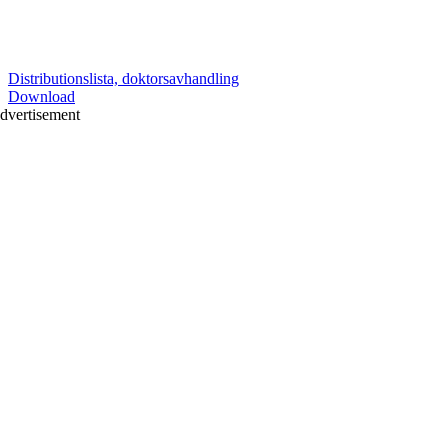
Distributionslista, doktorsavhandling
Download
dvertisement