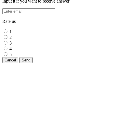
Input it if you want to receive answer
Rate us
1
2
3
4
5
Cancel
Send