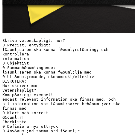
Skriva vetenskapligt: hur?
0 Precist, entydigt:
l&auml;saren ska kunna f&ouml;rst&aring; och
kontrollera
information
0 Objektivt
0 Sammanh&auml;ngande:
l&auml;saren ska kunna f&ouml;lja med
0 Utt&ouml;mmande, ekonomiskt/effektivt
DISKUTERA:
Hur skriver man
vetenskapligt?
Kom p&aring; exempel!
endast relevant information ska finnas med, och
all information som l&auml;saren beh&ouml;ver ska
finnas med
0 Klart och korrekt
G&ouml;r!
Checklista
0 Definiera nya uttryck
0 Anv&auml;nd samma ord f&ouml;r