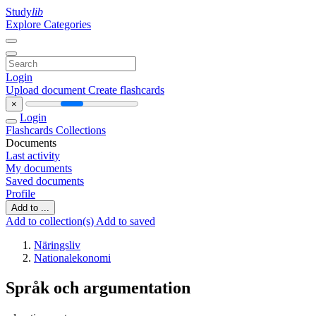
Study
lib
Explore Categories
Login
Upload document
Create flashcards
×
Login
Flashcards
Collections
Documents
Last activity
My documents
Saved documents
Profile
Add to ...
Add to collection(s)
Add to saved
Näringsliv
Nationalekonomi
Språk och argumentation