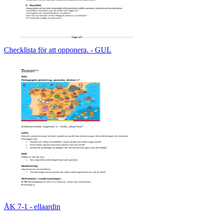
Checklista för att opponera. - GUL
ÅK 7-1 - ellaardin