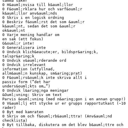
samma saker
0 H&auml;nvisa till k&auml;llor
0 F&ouml;rklara hur och varf&ouml;r
k&auml;llor anv&auml;nds
0 Skriv i en logisk ordning
0 Beskriv f&ouml;rst det som &auml;r
k&auml;nt, sedan det som &auml;r
ok&auml;nt
0 Varje mening handlar om
en sak (ett fokus)
G&ouml;r inte!
0 Generalisera inte
0 Undvik klich&eacute;er, bildspr&aring;k,
talspr&aring;k
0 Undvik v&auml;rderande ord
0 Undvik irrelevant
information (utfyllnad,
allm&auml;n kunskap, sm&aring;prat)
0 F&ouml;rs&ouml;k inte skriva allt i
passiv form (”det har
unders&ouml;kts om…”)
0 Undvik l&aring;nga meningar
&Ouml;vning: Skriv om text
Parvis &ouml;vning (med n&aring;gon i en annan grupp!)
0 V&auml;lj ett stycke ur er grupps rapportutkast (~10
rader)
0 Byt med kamraten
0 Skriv om och f&ouml;rb&auml;ttra! (Anv&auml;nd
checklista)
0 Byt tillbaka, diskutera om det blev b&auml;ttre och