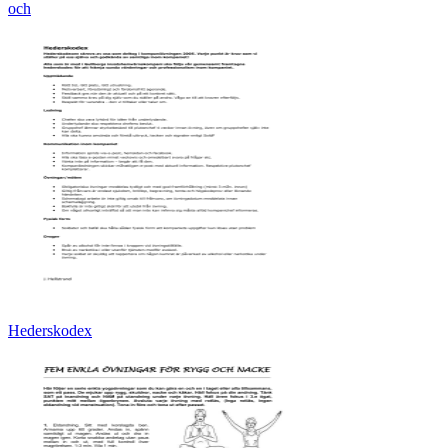
och
Hederskodex