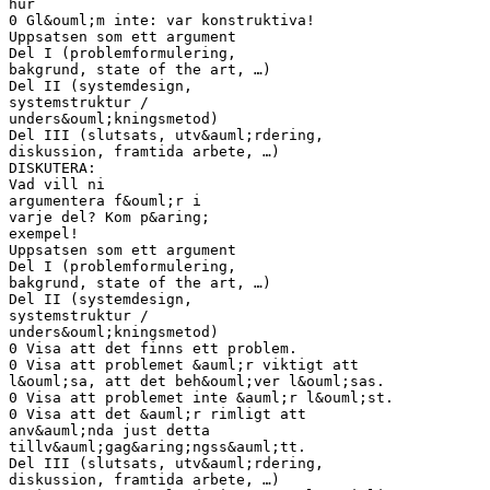
hur
0 Gl&ouml;m inte: var konstruktiva!
Uppsatsen som ett argument
Del I (problemformulering,
bakgrund, state of the art, …)
Del II (systemdesign,
systemstruktur /
unders&ouml;kningsmetod)
Del III (slutsats, utv&auml;rdering,
diskussion, framtida arbete, …)
DISKUTERA:
Vad vill ni
argumentera f&ouml;r i
varje del? Kom p&aring;
exempel!
Uppsatsen som ett argument
Del I (problemformulering,
bakgrund, state of the art, …)
Del II (systemdesign,
systemstruktur /
unders&ouml;kningsmetod)
0 Visa att det finns ett problem.
0 Visa att problemet &auml;r viktigt att
l&ouml;sa, att det beh&ouml;ver l&ouml;sas.
0 Visa att problemet inte &auml;r l&ouml;st.
0 Visa att det &auml;r rimligt att
anv&auml;nda just detta
tillv&auml;gag&aring;ngss&auml;tt.
Del III (slutsats, utv&auml;rdering,
diskussion, framtida arbete, …)