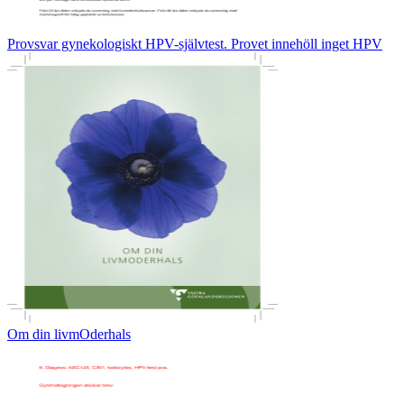
Provsvar gynekologiskt HPV-självtest. Provet innehöll inget HPV
Om din livmOderhals