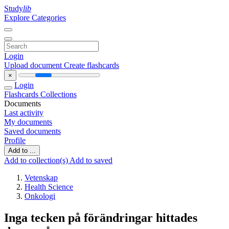
Study
lib
Explore Categories
Login
Upload document
Create flashcards
×
Login
Flashcards
Collections
Documents
Last activity
My documents
Saved documents
Profile
Add to ...
Add to collection(s)
Add to saved
Vetenskap
Health Science
Onkologi
Inga tecken på förändringar hittades