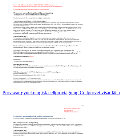
Provsvar gynekologisk cellprovtagning Cellprovet visar lätta