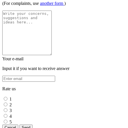
(For complaints, use
another form
)
Your e-mail
Input it if you want to receive answer
Rate us
1
2
3
4
5
Cancel
Send