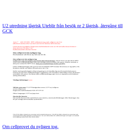
U2 utredning lågrisk Uteblir från besök nr 2 lågrisk, återgång till
GCK
Om cellprovet du nyligen tog.