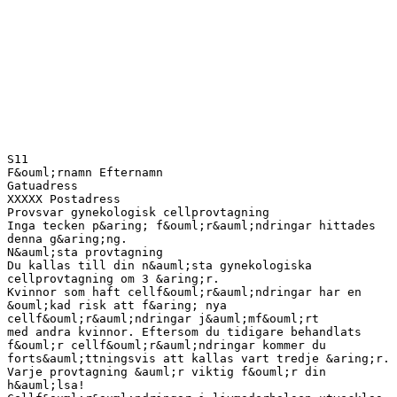
S11
F&ouml;rnamn Efternamn
Gatuadress
XXXXX Postadress
Provsvar gynekologisk cellprovtagning
Inga tecken p&aring; f&ouml;r&auml;ndringar hittades
denna g&aring;ng.
N&auml;sta provtagning
Du kallas till din n&auml;sta gynekologiska
cellprovtagning om 3 &aring;r.
Kvinnor som haft cellf&ouml;r&auml;ndringar har en
&ouml;kad risk att f&aring; nya
cellf&ouml;r&auml;ndringar j&auml;mf&ouml;rt
med andra kvinnor. Eftersom du tidigare behandlats
f&ouml;r cellf&ouml;r&auml;ndringar kommer du
forts&auml;ttningsvis att kallas vart tredje &aring;r.
Varje provtagning &auml;r viktig f&ouml;r din
h&auml;lsa!