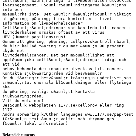
Cellf&ouml;r&auml;ndringar i livmoderhalsen utvecklas
l&aring;ngsamt. F&ouml;r&auml;ndringarna k&auml;nns
inte och
m&auml;rks inte. Det &auml;r d&auml;rf&ouml;r viktigt
at g&aring; p&aring; flera kontroller i livet.
Information om livmoderhalscancer
Cellf&ouml;r&auml;ndringar som kan leda till cancer i
livmoderhalsen orsakas oftast av ett virus
HPV (Humant papillomvirus).
Genom att g&aring; p&aring; cellprovskontroll n&auml;r
du blir kallad f&aring;r du mer &auml;n 90 procent
skydd mot
livmoderhalscancer. Det ger m&ouml;jlighet att
uppt&auml;cka cellf&ouml;r&auml;ndringar tidigt och
att vid
behov behandla dem innan de utvecklas till cancer.
Kontakta sjukv&aring;rden vid besv&auml;r
Om du f&aring;r besv&auml;r fr&aring;n underlivet som
sm&auml;rta, onormala bl&ouml;dningar eller flytningar
ska
du p&aring; vanligt s&auml;tt kontakta
sjukv&aring;rden.
Vill du veta mer?
Bes&ouml;k webbplatsen 1177.se/cellprov eller ring
1177
Andra spr&aring;k/Other languages www.1177.se/pap-test
(Gr&ouml;n text &auml;r valfri och utrymme ges
Related documents