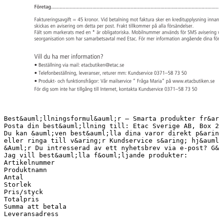
Best&auml;llningsformul&auml;r – Smarta produkter fr&ar
Posta din best&auml;llning till: Etac Sverige AB, Box 2
Du kan &auml;ven best&auml;lla dina varor direkt p&arin
eller ringa till v&aring;r Kundservice s&aring; hj&auml
&Auml;r Du intresserad av ett nyhetsbrev via e-post? G&
Jag vill best&auml;lla f&ouml;ljande produkter:
Artikelnummer
Produktnamn
Antal
Storlek
Pris/styck
Totalpris
Summa att betala
Leveransadress