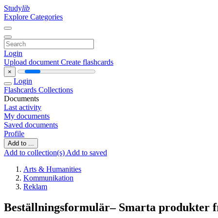
Study
lib
Explore Categories
Login
Upload document
Create flashcards
×
Login
Flashcards
Collections
Documents
Last activity
My documents
Saved documents
Profile
Add to ...
Add to collection(s)
Add to saved
Arts & Humanities
Kommunikation
Reklam
Beställningsformulär– Smarta produkter f