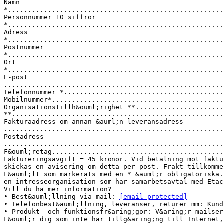
Namn
*.....................................................
Personnummer 10 siffror
*......................................................
Adress
*.....................................................
Postnummer
*......................................................
Ort
*......................................................
E-post
......................................................
Telefonnummer *.......................................
Mobilnummer*...........................................
Organisationstillh&ouml;righet **......................
**.....................................................
Fakturaadress om annan &auml;n leveransadress
.......................................................
Postadress
.......................................................
F&ouml;retag...........................................
Faktureringsavgift = 45 kronor. Vid betalning mot faktu
skickas en avisering om detta per post. Frakt tillkomme
F&auml;lt som markerats med en * &auml;r obligatoriska.
en intresseorganisation som har samarbetsavtal med Etac
Vill du ha mer information?
• Best&auml;llning via mail:
[email protected]
• Telefonbest&auml;llning, leveranser, returer mm: Kund
• Produkt- och funktionsfr&aring;gor: V&aring;r mailser