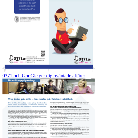
0371 och GooGle ger dig oväntade affärer