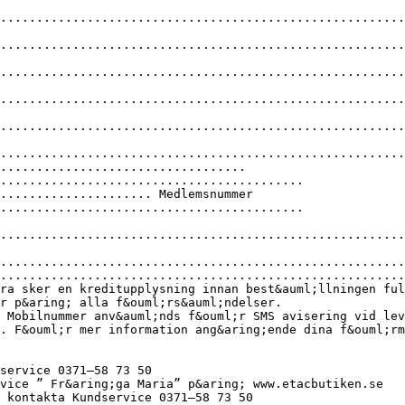
.........................................................
........................................................
.........................................................
........................................................
........................................................
.........................................................
...................................
..........................................
..................... Medlemsnummer
..........................................
........................................................
........................................................
........................................................
ra sker en kreditupplysning innan best&auml;llningen ful
r p&aring; alla f&ouml;rs&auml;ndelser.
 Mobilnummer anv&auml;nds f&ouml;r SMS avisering vid lev
. F&ouml;r mer information ang&aring;ende dina f&ouml;rm
service 0371–58 73 50
vice ” Fr&aring;ga Maria” p&aring; www.etacbutiken.se