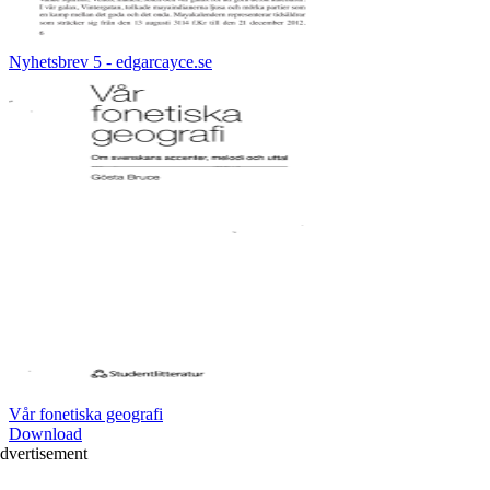
Nyhetsbrev 5 - edgarcayce.se
Vår fonetiska geografi
Download
dvertisement