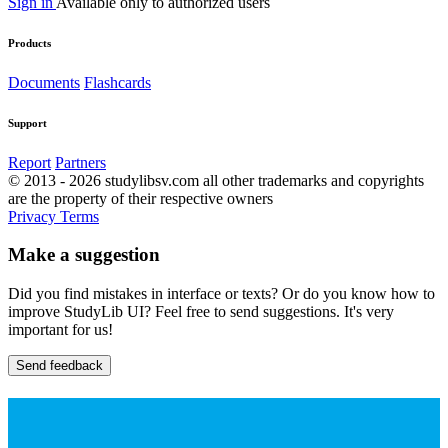
Sign in
Available only to authorized users
Products
Documents
Flashcards
Support
Report
Partners
© 2013 - 2026 studylibsv.com all other trademarks and copyrights
are the property of their respective owners
Privacy
Terms
Make a suggestion
Did you find mistakes in interface or texts? Or do you know how to
improve StudyLib UI? Feel free to send suggestions. It's very
important for us!
Send feedback