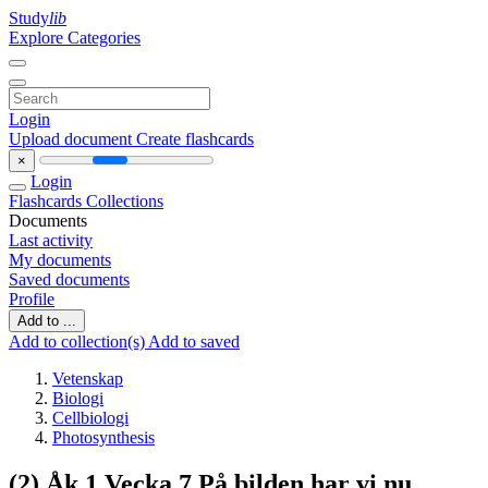
Study
lib
Explore Categories
Login
Upload document
Create flashcards
×
Login
Flashcards
Collections
Documents
Last activity
My documents
Saved documents
Profile
Add to ...
Add to collection(s)
Add to saved
Vetenskap
Biologi
Cellbiologi
Photosynthesis
(2) Åk 1 Vecka 7 På bilden har vi nu