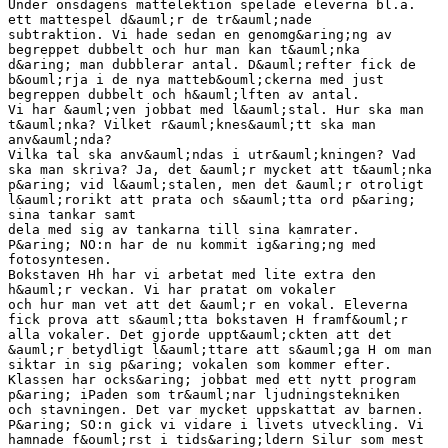
Under onsdagens mattelektion spelade eleverna bl.a.
ett mattespel d&auml;r de tr&auml;nade
subtraktion. Vi hade sedan en genomg&aring;ng av
begreppet dubbelt och hur man kan t&auml;nka
d&aring; man dubblerar antal. D&auml;refter fick de
b&ouml;rja i de nya matteb&ouml;ckerna med just
begreppen dubbelt och h&auml;lften av antal.
Vi har &auml;ven jobbat med l&auml;stal. Hur ska man
t&auml;nka? Vilket r&auml;knes&auml;tt ska man
anv&auml;nda?
Vilka tal ska anv&auml;ndas i utr&auml;kningen? Vad
ska man skriva? Ja, det &auml;r mycket att t&auml;nka
p&aring; vid l&auml;stalen, men det &auml;r otroligt
l&auml;rorikt att prata och s&auml;tta ord p&aring;
sina tankar samt
dela med sig av tankarna till sina kamrater.
P&aring; NO:n har de nu kommit ig&aring;ng med
fotosyntesen.
Bokstaven Hh har vi arbetat med lite extra den
h&auml;r veckan. Vi har pratat om vokaler
och hur man vet att det &auml;r en vokal. Eleverna
fick prova att s&auml;tta bokstaven H framf&ouml;r
alla vokaler. Det gjorde uppt&auml;ckten att det
&auml;r betydligt l&auml;ttare att s&auml;ga H om man
siktar in sig p&aring; vokalen som kommer efter.
Klassen har ocks&aring; jobbat med ett nytt program
p&aring; iPaden som tr&auml;nar ljudningstekniken
och stavningen. Det var mycket uppskattat av barnen.
P&aring; SO:n gick vi vidare i livets utveckling. Vi
hamnade f&ouml;rst i tids&aring;ldern Silur som mest