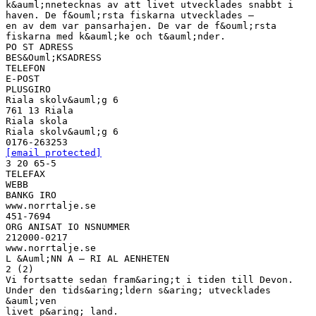
k&auml;nnetecknas av att livet utvecklades snabbt i
haven. De f&ouml;rsta fiskarna utvecklades –
en av dem var pansarhajen. De var de f&ouml;rsta
fiskarna med k&auml;ke och t&auml;nder.
PO ST ADRESS
BES&Ouml;KSADRESS
TELEFON
E-POST
PLUSGIRO
Riala skolv&auml;g 6
761 13 Riala
Riala skola
Riala skolv&auml;g 6
[email protected]
3 20 65-5
TELEFAX
WEBB
BANKG IRO
www.norrtalje.se
451-7694
ORG ANISAT IO NSNUMMER
212000-0217
www.norrtalje.se
L &Auml;NN A – RI AL AENHETEN
2 (2)
Vi fortsatte sedan fram&aring;t i tiden till Devon.
Under den tids&aring;ldern s&aring; utvecklades
&auml;ven
livet p&aring; land.