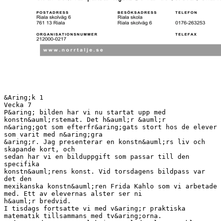
&Aring;k 1
Vecka 7
P&aring; bilden har vi nu startat upp med
konstn&auml;rstemat. Det h&auml;r &auml;r
n&aring;got som efterfr&aring;gats stort hos de elever
som varit med n&aring;gra
&aring;r. Jag presenterar en konstn&auml;rs liv och
skapande kort, och
sedan har vi en bilduppgift som passar till den
specifika
konstn&auml;rens konst. Vid torsdagens bildpass var
det den
mexikanska konstn&auml;ren Frida Kahlo som vi arbetade
med. Ett av elevernas alster ser ni
h&auml;r bredvid.
I tisdags fortsatte vi med v&aring;r praktiska
matematik tillsammans med tv&aring;orna.