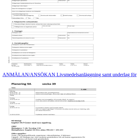
ANMÄLAN/ANSÖKAN Livsmedelsanläggning samt underlag för