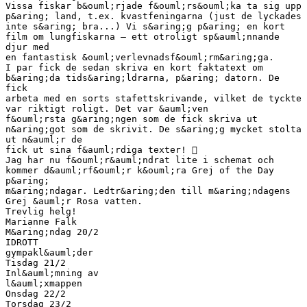
Vissa fiskar b&ouml;rjade f&ouml;rs&ouml;ka ta sig upp
p&aring; land, t.ex. kvastfeningarna (just de lyckades
inte s&aring; bra...) Vi s&aring;g p&aring; en kort
film om lungfiskarna – ett otroligt sp&auml;nnande
djur med
en fantastisk &ouml;verlevnadsf&ouml;rm&aring;ga.
I par fick de sedan skriva en kort faktatext om
b&aring;da tids&aring;ldrarna, p&aring; datorn. De
fick
arbeta med en sorts stafettskrivande, vilket de tyckte
var riktigt roligt. Det var &auml;ven
f&ouml;rsta g&aring;ngen som de fick skriva ut
n&aring;got som de skrivit. De s&aring;g mycket stolta
ut n&auml;r de
fick ut sina f&auml;rdiga texter! 
Jag har nu f&ouml;r&auml;ndrat lite i schemat och
kommer d&auml;rf&ouml;r k&ouml;ra Grej of the Day
p&aring;
m&aring;ndagar. Ledtr&aring;den till m&aring;ndagens
Grej &auml;r Rosa vatten.
Trevlig helg!
Marianne Falk
M&aring;ndag 20/2
IDROTT
gympakl&auml;der
Tisdag 21/2
Inl&auml;mning av
l&auml;xmappen
Onsdag 22/2
Torsdag 23/2