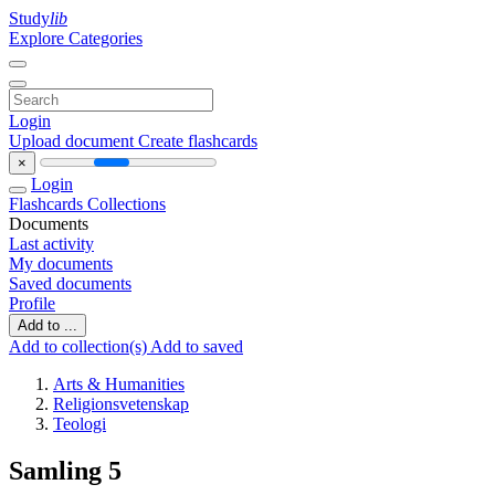
Study
lib
Explore Categories
Login
Upload document
Create flashcards
×
Login
Flashcards
Collections
Documents
Last activity
My documents
Saved documents
Profile
Add to ...
Add to collection(s)
Add to saved
Arts & Humanities
Religionsvetenskap
Teologi
Samling 5