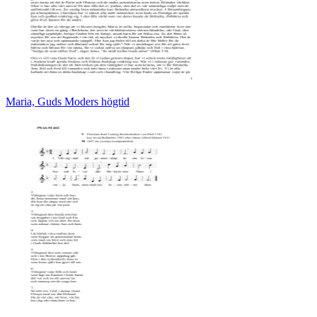
Maria, Guds Moders högtid