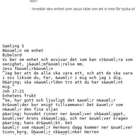
Samling 5
B&ouml;n om enhet
Bibelord
Vi ber om enhet och avvisar det som kan st&ouml;ra som
oenighet, j&auml;mf&ouml;relse mm.
Jesu f&ouml;rb&ouml;n
”Jag ber att de alla ska vara ett, och att de ska vara
i oss liksom du, Far, &auml;r i mig och jag i dig.
D&aring; ska v&auml;rlden tro att du har s&auml;nt
mig.”
Joh 17:21
Enhetens frukt
”Se, hur gott och ljuvligt det &auml;r n&auml;r
br&ouml;der bor enigt tillsammans! Det &auml;r som
n&auml;r den fina oljan
p&aring; huvudet rinner ner &ouml;ver sk&auml;gget,
&ouml;ver Arons sk&auml;gg, och ner &ouml;ver kragen
p&aring; hans dr&auml;kt. Det
&auml;r som n&auml;r Hermons dagg kommer ner &ouml;ver
Sions berg. D&auml;r sk&auml;nker Herren