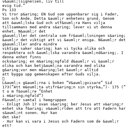
v&auml;lsignelsen, liv till
evig tid.”
Ps 133
Vi tror p&aring; EN Gud som uppenbarar sig i Fader,
Son och Ande. Detta &auml;r enhetens grund. Genom
att &auml;lska Gud och utf&ouml;ra Hans vilja
tillsammans med andra s&aring; lever vi ut denna
enhet. N&auml;r det
g&auml;ller det centrala som fr&auml;lsningen s&aring;
&auml;r det viktigt att vi &auml;r eniga. N&auml;r det
g&auml;ller andra mindre
viktiga saker s&aring; kan vi tycka olika och
respektera och &auml;lska varandra &auml;nd&aring;. I
denna enhet finns
ocks&aring; en m&aring;ngfald d&auml;r vi &auml;r
olika och kan betj&auml;na varandra med olika
g&aring;vor men m&aring;let &auml;r alltid
att bygga upp gemenskapen efter Guds vilja.

L&auml;s g&auml;rna i boken ”V&auml;gvisare” Sid
173(”Att m&ouml;ta utifr&aring;n sin styrka…”)- 175 (”
t o m f&ouml;re ”Enhet
i m&aring;ngfald”)
F&ouml;r samtal i hemgruppen
- Enligt Joh 17 ovan s&aring; ber Jesus att v&aring;r
enhet ska f&aring; v&auml;rlden att tro att Fadern har
s&auml;nt sonen. Hur kan
det ske?
- Hur kan vi vara i Jesus och Fadern som de &auml;r
ett?