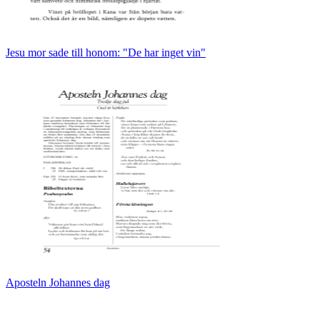
Jesu mor sade till honom: "De har inget vin"
Aposteln Johannes dag