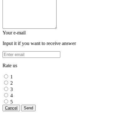
Your e-mail
Input it if you want to receive answer
Rate us
1
2
3
4
5
Cancel
Send