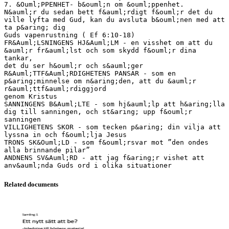
7. &Ouml;PPENHET- b&ouml;n om &ouml;ppenhet.
N&auml;r du sedan bett f&auml;rdigt f&ouml;r det du
ville lyfta med Gud, kan du avsluta b&ouml;nen med att
ta p&aring; dig
Guds vapenrustning ( Ef 6:10-18)
FR&Auml;LSNINGENS HJ&Auml;LM - en visshet om att du
&auml;r fr&auml;lst och som skydd f&ouml;r dina
tankar,
det du ser h&ouml;r och s&auml;ger
R&Auml;TTF&Auml;RDIGHETENS PANSAR - som en
p&aring;minnelse om n&aring;den, att du &auml;r
r&auml;ttf&auml;rdiggjord
genom Kristus
SANNINGENS B&Auml;LTE - som hj&auml;lp att h&aring;lla
dig till sanningen, och st&aring; upp f&ouml;r
sanningen
VILLIGHETENS SKOR - som tecken p&aring; din vilja att
lyssna in och f&ouml;lja Jesus
TRONS SK&Ouml;LD - som f&ouml;rsvar mot ”den ondes
alla brinnande pilar”
ANDNENS SV&Auml;RD - att jag f&aring;r vishet att
Related documents