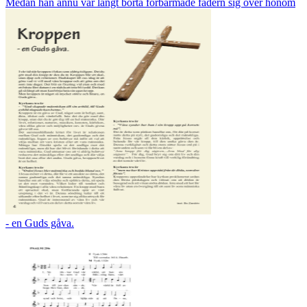
Medan han ännu var långt borta förbarmade fadern sig över honom
- en Guds gåva.