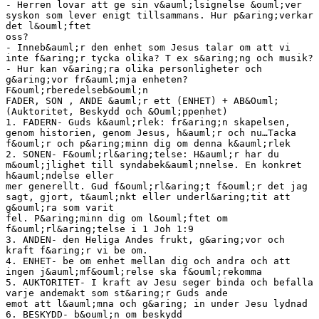
- Herren lovar att ge sin v&auml;lsignelse &ouml;ver
syskon som lever enigt tillsammans. Hur p&aring;verkar
det l&ouml;ftet
oss?
- Inneb&auml;r den enhet som Jesus talar om att vi
inte f&aring;r tycka olika? T ex s&aring;ng och musik?
- Hur kan v&aring;ra olika personligheter och
g&aring;vor fr&auml;mja enheten?
F&ouml;rberedelseb&ouml;n
FADER, SON , ANDE &auml;r ett (ENHET) + AB&Ouml;
(Auktoritet, Beskydd och &Ouml;ppenhet)
1. FADERN- Guds k&auml;rlek: fr&aring;n skapelsen,
genom historien, genom Jesus, h&auml;r och nu…Tacka
f&ouml;r och p&aring;minn dig om denna k&auml;rlek
2. SONEN- F&ouml;rl&aring;telse: H&auml;r har du
m&ouml;jlighet till syndabek&auml;nnelse. En konkret
h&auml;ndelse eller
mer generellt. Gud f&ouml;rl&aring;t f&ouml;r det jag
sagt, gjort, t&auml;nkt eller underl&aring;tit att
g&ouml;ra som varit
fel. P&aring;minn dig om l&ouml;ftet om
f&ouml;rl&aring;telse i 1 Joh 1:9
3. ANDEN- den Heliga Andes frukt, g&aring;vor och
kraft f&aring;r vi be om.
4. ENHET- be om enhet mellan dig och andra och att
ingen j&auml;mf&ouml;relse ska f&ouml;rekomma
5. AUKTORITET- I kraft av Jesu seger binda och befalla
varje andemakt som st&aring;r Guds ande
emot att l&auml;mna och g&aring; in under Jesu lydnad
6. BESKYDD- b&ouml;n om beskydd