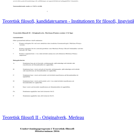
Teoretisk filosofi, kandidatexamen - Institutionen för filosofi, lingvisti
Teoretisk filosofi II - Originalverk, Merleau