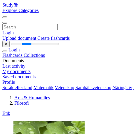
Study
lib
Explore Categories
Login
Upload document
Create flashcards
×
Login
Flashcards
Collections
Documents
Last activity
My documents
Saved documents
Profile
Språk efter land
Matematik
Vetenskap
Samhällsvetenskap
Näringsliv
Arts & Humanities
Filosofi
Etik