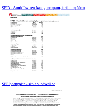
SPID - Samhällsvetenskapligt program, inriktning Idrott
SPEIpoangplan - skola.sundsvall.se