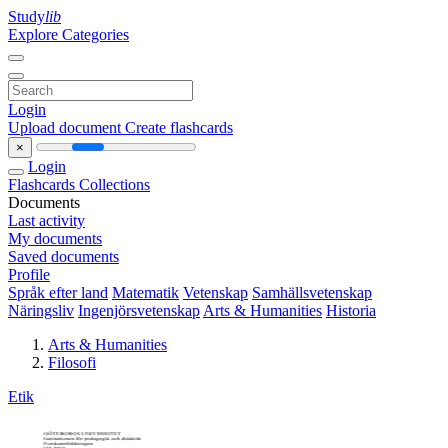
Study
lib
Explore Categories
Login
Upload document
Create flashcards
×
Login
Flashcards
Collections
Documents
Last activity
My documents
Saved documents
Profile
Språk efter land
Matematik
Vetenskap
Samhällsvetenskap
Näringsliv
Ingenjörsvetenskap
Arts & Humanities
Historia
Arts & Humanities
Filosofi
Etik