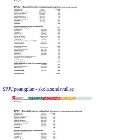
SPJUpoangplan - skola.sundsvall.se