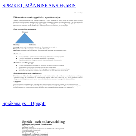
SPRåKET, MÄNNISKANS HybRIS
Språkanalys – Uppgift