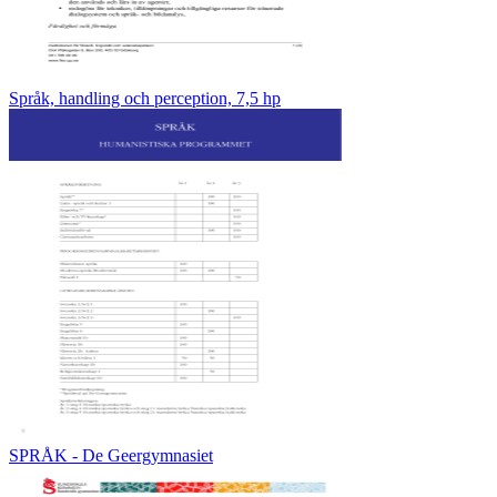
Språk, handling och perception, 7,5 hp
SPRÅK - De Geergymnasiet