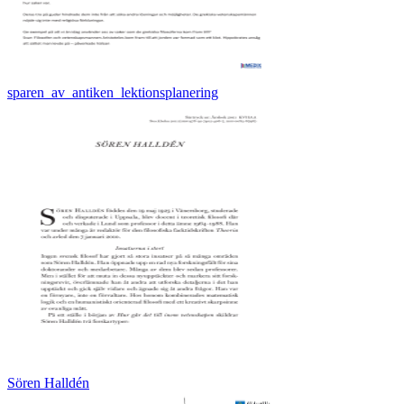
sparen_av_antiken_lektionsplanering
Sören Halldén