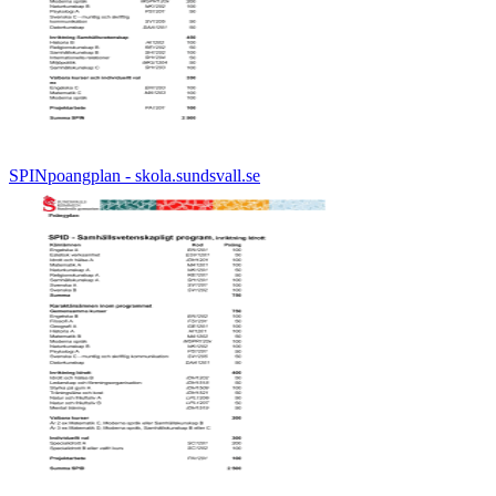
SPINpoangplan - skola.sundsvall.se