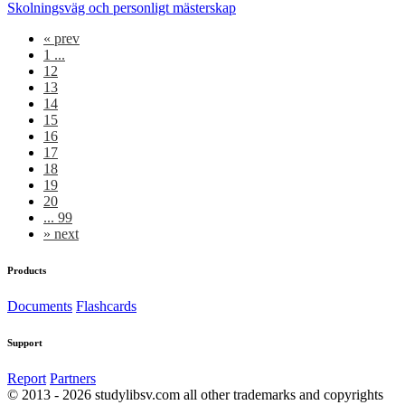
Skolningsväg och personligt mästerskap
«
prev
1 ...
12
13
14
15
16
17
18
19
20
... 99
»
next
Products
Documents
Flashcards
Support
Report
Partners
© 2013 - 2026 studylibsv.com all other trademarks and copyrights