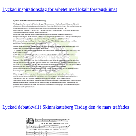
Lyckad inspirationsdag för arbetet med lokalt företagsklimat
Lyckad debattkväll i Skinnskatteberg Tisdag den 4e mars träffades