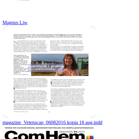
Magnus Liw
magazine_Vetenscap_06082016 kopia 18 aug.indd