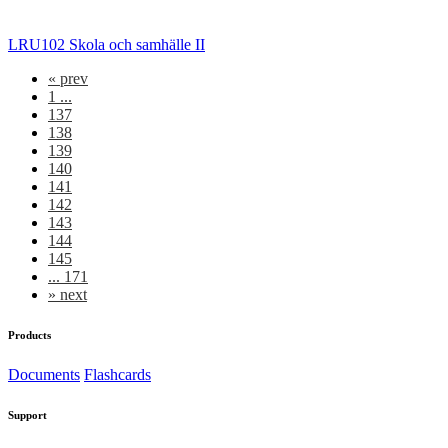
LRU102 Skola och samhälle II
«
prev
1 ...
137
138
139
140
141
142
143
144
145
... 171
»
next
Products
Documents
Flashcards
Support