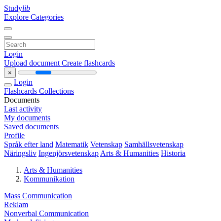
Study
lib
Explore Categories
Login
Upload document
Create flashcards
×
Login
Flashcards
Collections
Documents
Last activity
My documents
Saved documents
Profile
Språk efter land
Matematik
Vetenskap
Samhällsvetenskap
Näringsliv
Ingenjörsvetenskap
Arts & Humanities
Historia
Arts & Humanities
Kommunikation
Mass Communication
Reklam
Nonverbal Communication