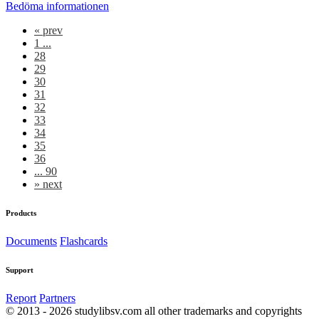
Bedöma informationen
«
prev
1 ...
28
29
30
31
32
33
34
35
36
... 90
»
next
Products
Documents
Flashcards
Support
Report
Partners
© 2013 - 2026 studylibsv.com all other trademarks and copyrights