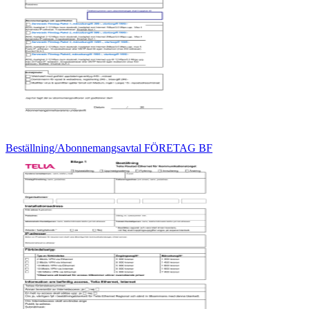
Beställning/Abonnemangsavtal FÖRETAG BF