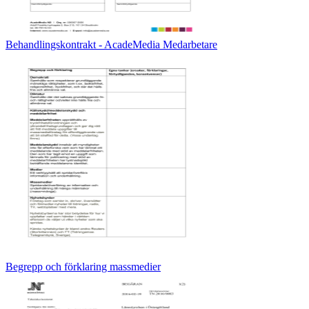
Behandlingskontrakt - AcadeMedia Medarbetare
Begrepp och förklaring massmedier