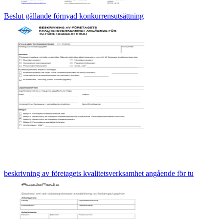
Beslut gällande förnyad konkurrensutsättning
beskrivning av företagets kvalitetsverksamhet angående för tu