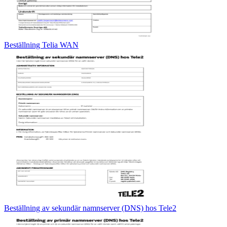
Beställning Telia WAN
Beställning av sekundär namnserver (DNS) hos Tele2