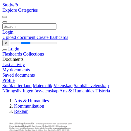
Study
lib
Explore Categories
Login
Upload document
Create flashcards
×
Login
Flashcards
Collections
Documents
Last activity
My documents
Saved documents
Profile
Språk efter land
Matematik
Vetenskap
Samhällsvetenskap
Näringsliv
Ingenjörsvetenskap
Arts & Humanities
Historia
Arts & Humanities
Kommunikation
Reklam