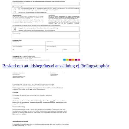
Besked om att tidsbegränsad anställning ej förlängs/upphör