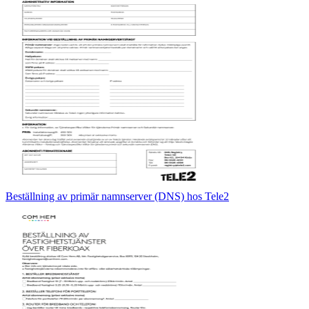
Beställning av primär namnserver (DNS) hos Tele2