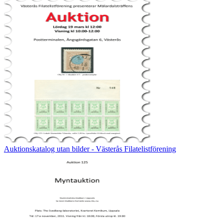
Auktionskatalog utan bilder - Västerås Filatelistförening