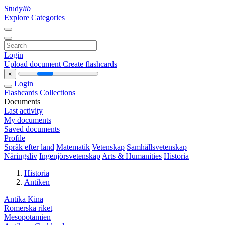
Study
lib
Explore Categories
Login
Upload document
Create flashcards
×
Login
Flashcards
Collections
Documents
Last activity
My documents
Saved documents
Profile
Språk efter land
Matematik
Vetenskap
Samhällsvetenskap
Näringsliv
Ingenjörsvetenskap
Arts & Humanities
Historia
Historia
Antiken
Antika Kina
Romerska riket
Mesopotamien