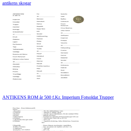
antikens skogar
ANTIKENS ROM år 500 f.Kr. Imperium Fotsoldat Trupper