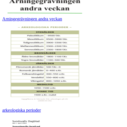
Arningegrävningen andra veckan
arkeologiska perioder