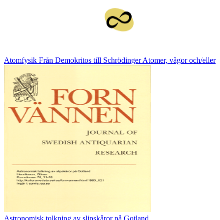
Atomfysik Från Demokritos till Schrödinger Atomer, vågor och/eller
Astronomisk tolkning av slipskåror på Gotland