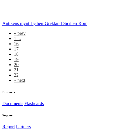
Antikens mynt Lydien-Grekland-Sicilien-Rom
«
prev
1 ...
16
17
18
19
20
21
22
»
next
Products
Documents
Flashcards
Support
Report
Partners