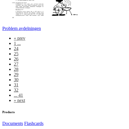
Problem avdelningen
«
prev
1 ...
24
25
26
27
28
29
30
31
32
... 41
»
next
Products
Documents
Flashcards