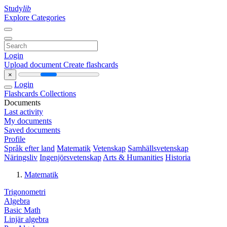
Study
lib
Explore Categories
Login
Upload document
Create flashcards
×
Login
Flashcards
Collections
Documents
Last activity
My documents
Saved documents
Profile
Språk efter land
Matematik
Vetenskap
Samhällsvetenskap
Näringsliv
Ingenjörsvetenskap
Arts & Humanities
Historia
Matematik
Trigonometri
Algebra
Basic Math
Linjär algebra