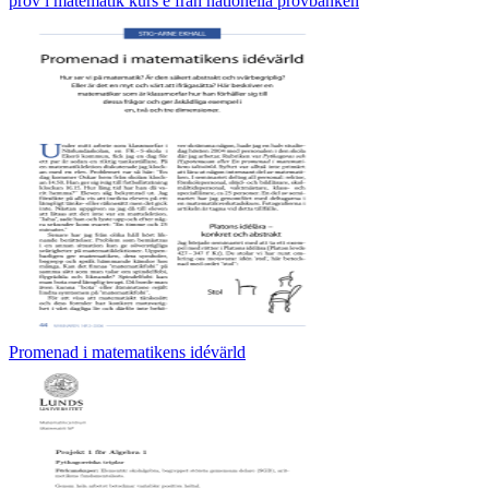
prov i matematik kurs e från nationella provbanken
Promenad i matematikens idévärld