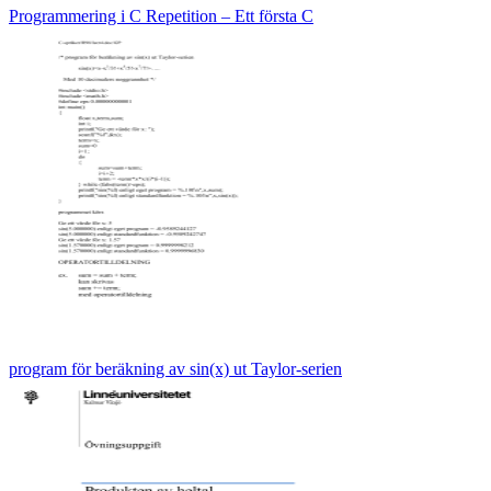
Programmering i C Repetition – Ett första C
program för beräkning av sin(x) ut Taylor-serien