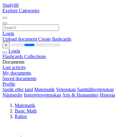
Study
lib
Explore Categories
Login
Upload document
Create flashcards
×
Login
Flashcards
Collections
Documents
Last activity
My documents
Saved documents
Profile
Språk efter land
Matematik
Vetenskap
Samhällsvetenskap
Näringsliv
Ingenjörsvetenskap
Arts & Humanities
Historia
Matematik
Basic Math
Ratios