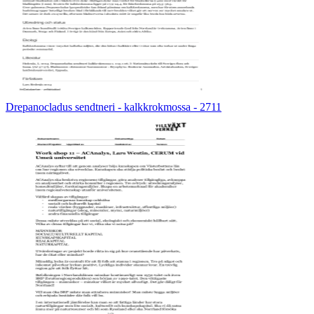
Drepanocladus sendtneri - kalkkrokmossa - 2711