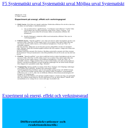
F5 Systematiskt urval Systematiskt urval Möjliga urval Systematiskt
Experiment på energi, effekt och verkningsgrad