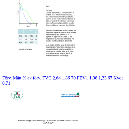
Förv. Mätt % av förv. FVC 2,64 1,86 70 FEV1 1,98 1,33 67 Kvot
0,71