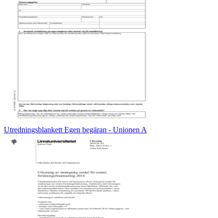
Utredningsblankett Egen begäran - Unionen A