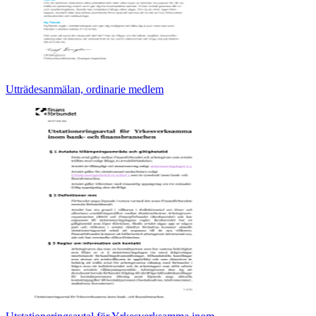
Utträdesanmälan, ordinarie medlem