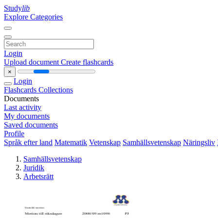
Study
lib
Explore Categories
Login
Upload document
Create flashcards
×
Login
Flashcards
Collections
Documents
Last activity
My documents
Saved documents
Profile
Språk efter land
Matematik
Vetenskap
Samhällsvetenskap
Näringsliv
Samhällsvetenskap
Juridik
Arbetsrätt