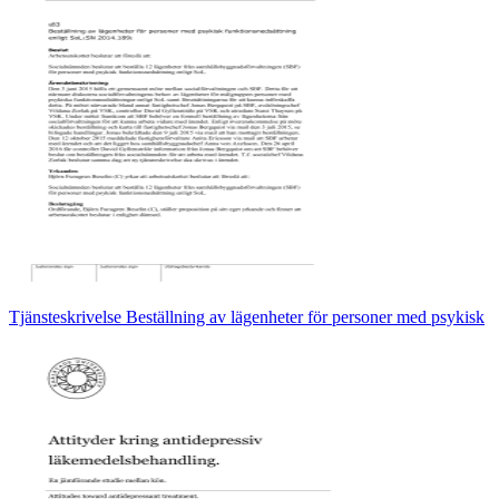
Tjänsteskrivelse Beställning av lägenheter för personer med psykisk