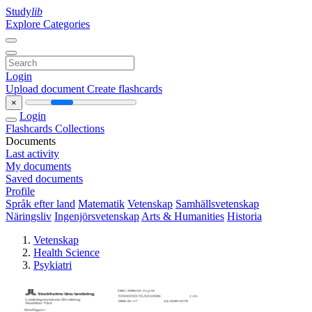
Study
lib
Explore Categories
Login
Upload document
Create flashcards
×
Login
Flashcards
Collections
Documents
Last activity
My documents
Saved documents
Profile
Språk efter land
Matematik
Vetenskap
Samhällsvetenskap
Näringsliv
Ingenjörsvetenskap
Arts & Humanities
Historia
Vetenskap
Health Science
Psykiatri