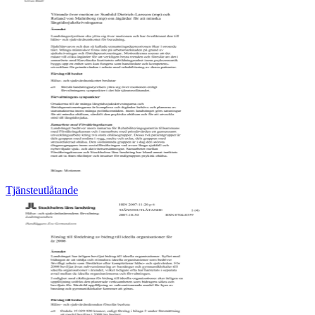
Tjänsteutlåtande