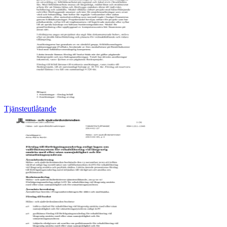
Tjänsteutlåtande