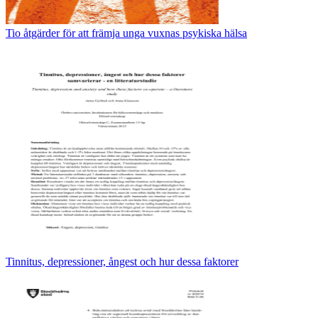
Tio åtgärder för att främja unga vuxnas psykiska hälsa
Tinnitus, depressioner, ångest och hur dessa faktorer