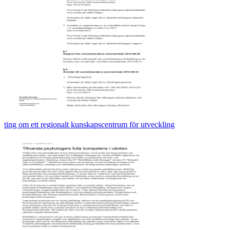
ting om ett regionalt kunskapscentrum för utveckling