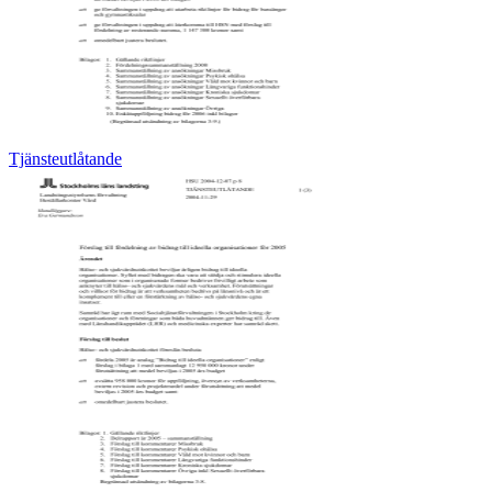
Tjänsteutlåtande