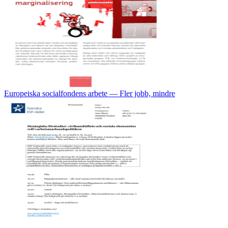
Europeiska socialfondens arbete — Fler jobb, mindre