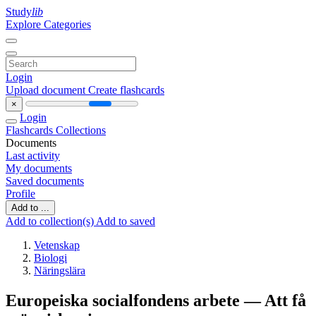
Study
lib
Explore Categories
Login
Upload document
Create flashcards
×
Login
Flashcards
Collections
Documents
Last activity
My documents
Saved documents
Profile
Add to ...
Add to collection(s)
Add to saved
Vetenskap
Biologi
Näringslära
Europeiska socialfondens arbete — Att få