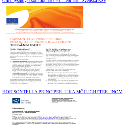
Om utlysningar som öppnar den 1 februari - Svenska ESF
HORISONTELLA PRINCIPER, LIKA MÖJLIGHETER, INOM