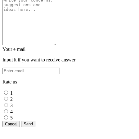
Your e-mail
Input it if you want to receive answer
Rate us
1
2
3
4
5
Cancel
Send